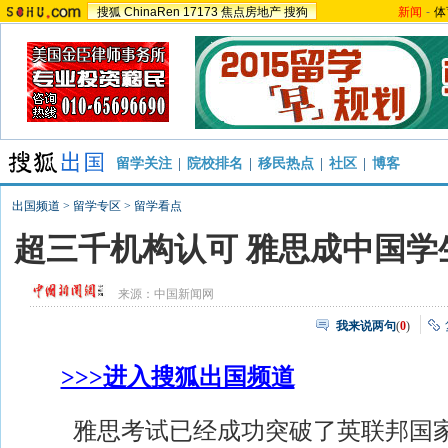
搜狐
ChinaRen
17173
焦点房地产
搜狗
新闻
-
体
留学关注
|
院校排名
|
移民热点
|
社区
|
博客
出国频道
>
留学专区
>
留学看点
超三千机构认可 雅思成中国学
来源：
中国新闻网
我来说两句
(
0
)
>>>进入搜狐出国频道
雅思考试已经成功突破了英联邦国家