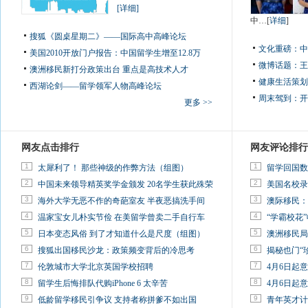
[详细]
中…[
详细
]
搜狐《圆桌星期二》——国际高中高峰论坛
文化重磅：
中
美国2010开放门户报告：中国留学生增至12.8万
微博话题：
王
澳洲移民新打分政策出台 重点是高技术人才
健康生活策划
西湖论剑——留学领军人物高峰论坛
周末驾到：
开
更多 >>
网友点击排行
网友评论排行
1
1
太犀利了！ 那些神级的作弊方法（组图）
留学回国数
2
2
中国未来领导精英奖学金颁发 20名学生获此殊荣
美国名校录
3
3
海外大学无恶不作的奇葩室友 半夜恶搞洗手间
澳际移民：
4
4
温家宝女儿朴实节俭 在美留学曾卖二手自行车
“学霸校花”
5
5
日本变态风俗 到了才知道什么是尺度（组图）
澳洲移民局
6
6
搜狐出国移民沙龙：政策频变背后的冷思考
揭秘也门“
7
7
伦敦城市大学北京英国学校招聘
4月6日起
8
8
留学生后悔排队代购iPhone 6 太辛苦
4月6日起
9
9
低龄留学移民引争议 支持者称拼爹不如出国
青年英才计