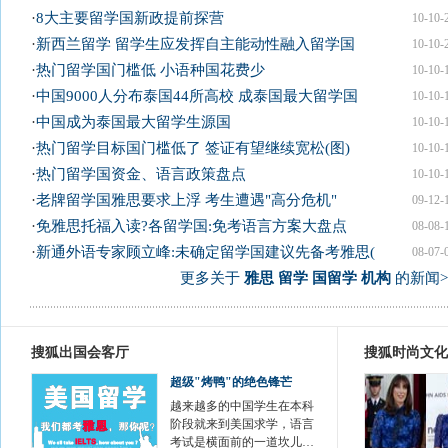
·
8大主要留学国新政提前探营
10-10-
·
新西兰留学 留学生应发挥自主能动性融入留学国
10-10-
·
热门留学国门槛低 小语种国花费少
10-10-
·
中国9000人分布泰国44所高校 成泰国最大留学国
10-10-
·
中国成为泰国最大留学生源国
10-10-
·
热门留学目标国门槛低了 签证有望继续宽松(图)
10-10-
·
热门留学国资金、语言政策盘点
10-10-
·
老牌留学国雅思要求上浮 考生遭遇"高分危机"
09-12-
·
免雅思托福入读?各留学国:免考语言方案大盘点
08-08-
·
新通外语专家顾立峰:未确定留学国建议先备考雅思(
08-07-
更多关于
雅思 留学 国留学 机构
的新闻>
搜狐出国会客厅
搜狐时尚文化
超级"烤鸭"的绝色锋芒
越来越多的中国学生在本科
阶段就来到美国求学，语言
考试是横面前的一道坎儿…