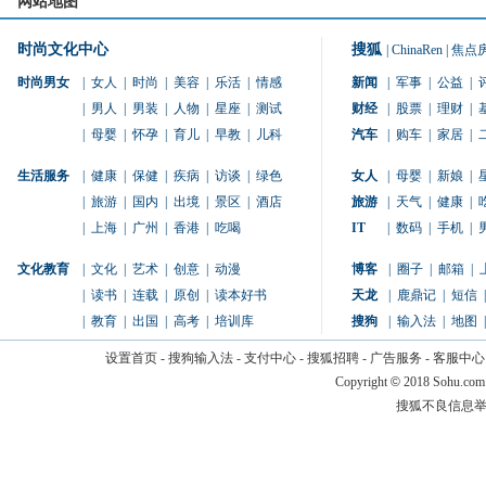
网站地图
时尚文化中心
搜狐
|
ChinaRen
|
焦点
时尚男女
|
女人
|
时尚
|
美容
|
乐活
|
情感
新闻
|
军事
|
公益
|
|
男人
|
男装
|
人物
|
星座
|
测试
财经
|
股票
|
理财
|
|
母婴
|
怀孕
|
育儿
|
早教
|
儿科
汽车
|
购车
|
家居
|
生活服务
|
健康
|
保健
|
疾病
|
访谈
|
绿色
女人
|
母婴
|
新娘
|
|
旅游
|
国内
|
出境
|
景区
|
酒店
旅游
|
天气
|
健康
|
|
上海
|
广州
|
香港
|
吃喝
IT
|
数码
|
手机
|
文化教育
|
文化
|
艺术
|
创意
|
动漫
博客
|
圈子
|
邮箱
|
|
读书
|
连载
|
原创
|
读本好书
天龙
|
鹿鼎记
|
短信
|
|
教育
|
出国
|
高考
|
培训库
搜狗
|
输入法
|
地图
|
设置首页
-
搜狗输入法
-
支付中心
-
搜狐招聘
-
广告服务
-
客服中心
Copyright
©
2018 Sohu.com
搜狐不良信息