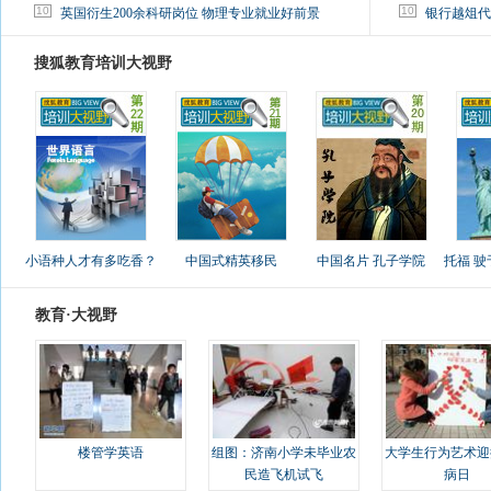
10
10
英国衍生200余科研岗位 物理专业就业好前景
银行越俎代
搜狐教育培训大视野
小语种人才有多吃香？
中国式精英移民
中国名片 孔子学院
托福 
教育·大视野
楼管学英语
组图：济南小学未毕业农
大学生行为艺术迎
民造飞机试飞
病日