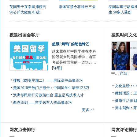
英国男子在泰国捕获约
泰国宵禁令将延长三天
泰国军事行动造成
90公斤大鲶鱼 打破..
生 50多人受伤
搜狐出国会客厅
搜狐时尚文化
超级"烤鸭"的绝色锋芒
越来越多的中国学生在本科
阶段就来到美国求学，语言
考试是横面前的一道坎儿…
[详细]
中…[
详细
]
搜狐《圆桌星期二》——国际高中高峰论坛
文化重磅：
中
美国2010开放门户报告：中国留学生增至12.8万
微博话题：
王
澳洲移民新打分政策出台 重点是高技术人才
健康生活策划
西湖论剑——留学领军人物高峰论坛
周末驾到：
开
更多 >>
网友点击排行
网友评论排行