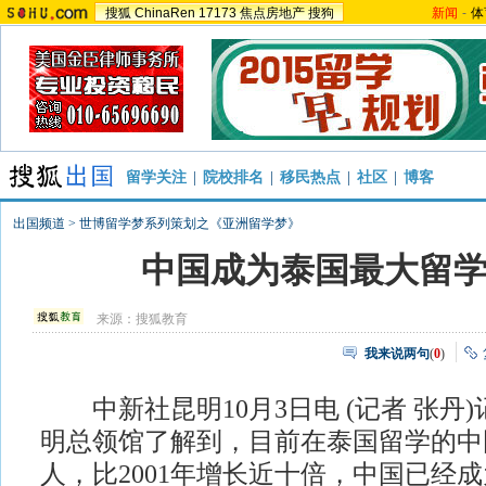
搜狐
ChinaRen
17173
焦点房地产
搜狗
新闻
-
体
留学关注
|
院校排名
|
移民热点
|
社区
|
博客
出国频道
>
世博留学梦系列策划之《亚洲留学梦》
中国成为泰国最大留
来源：
搜狐教育
我来说两句
(
0
)
中新社昆明10月3日电 (记者 张丹)
明总领馆了解到，目前在泰国留学的中国
人，比2001年增长近十倍，中国已经