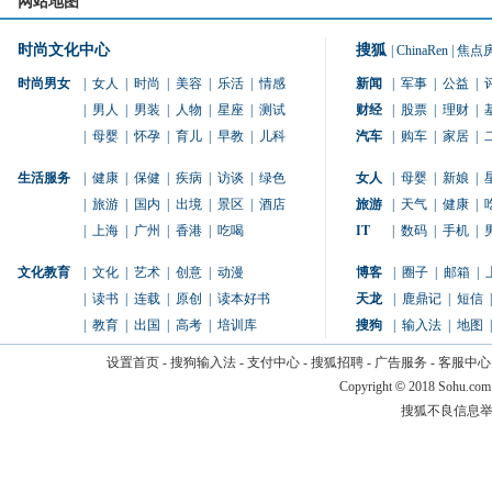
网站地图
时尚文化中心
搜狐
|
ChinaRen
|
焦点
时尚男女
|
女人
|
时尚
|
美容
|
乐活
|
情感
新闻
|
军事
|
公益
|
|
男人
|
男装
|
人物
|
星座
|
测试
财经
|
股票
|
理财
|
|
母婴
|
怀孕
|
育儿
|
早教
|
儿科
汽车
|
购车
|
家居
|
生活服务
|
健康
|
保健
|
疾病
|
访谈
|
绿色
女人
|
母婴
|
新娘
|
|
旅游
|
国内
|
出境
|
景区
|
酒店
旅游
|
天气
|
健康
|
|
上海
|
广州
|
香港
|
吃喝
IT
|
数码
|
手机
|
文化教育
|
文化
|
艺术
|
创意
|
动漫
博客
|
圈子
|
邮箱
|
|
读书
|
连载
|
原创
|
读本好书
天龙
|
鹿鼎记
|
短信
|
|
教育
|
出国
|
高考
|
培训库
搜狗
|
输入法
|
地图
|
设置首页
-
搜狗输入法
-
支付中心
-
搜狐招聘
-
广告服务
-
客服中心
Copyright
©
2018 Sohu.com
搜狐不良信息