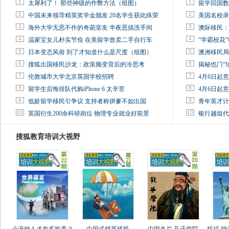
1
1
太犀利了！ 那些神级的作弊方法（组图）
留学回国数
2
2
中国未来领导精英奖学金颁发 20名学生获此殊荣
美国名校录
3
3
海外大学无恶不作的奇葩室友 半夜恶搞洗手间
澳际移民：
4
4
温家宝女儿朴实节俭 在美留学曾卖二手自行车
“学霸校花”
5
5
日本变态风俗 到了才知道什么是尺度（组图）
澳洲移民局
6
6
搜狐出国移民沙龙：政策频变背后的冷思考
揭秘也门“
7
7
伦敦城市大学北京英国学校招聘
4月6日起
8
8
留学生后悔排队代购iPhone 6 太辛苦
4月6日起
9
9
低龄留学移民引争议 支持者称拼爹不如出国
青年英才计
10
10
英国衍生200余科研岗位 物理专业就业好前景
银行越俎代
搜狐教育培训大视野