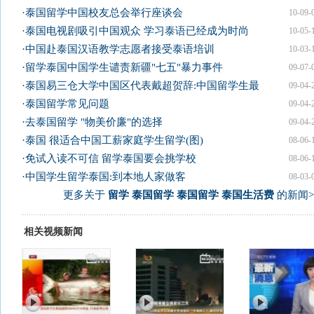
·
泰国留学中国校友总会举行座谈会
10-09-
·
泰国电视剧吸引中国观众 学习泰语已经成为时尚
10-05-
·
中国赴泰国汉语教学志愿者接受泰语培训
10-03-
·
留学泰国中国学生谴责新疆"七五"暴力事件
09-07-
·
泰国易三仓大学中国区代表戴超贺辞:中国留学生最
09-04-
·
泰国留学常见问题
09-04-
·
去泰国留学 "物美价廉"的选择
09-04-
·
泰国 很适合中国工薪家庭学生留学(图)
08-06-
·
免试入读不可信 留学泰国要会挑学校
08-06-
·
中国学生留学泰国:到本地人家做客
08-03-
更多关于
留学 泰国留学 泰国留学 泰国生活费
的新闻>
相关视频新闻