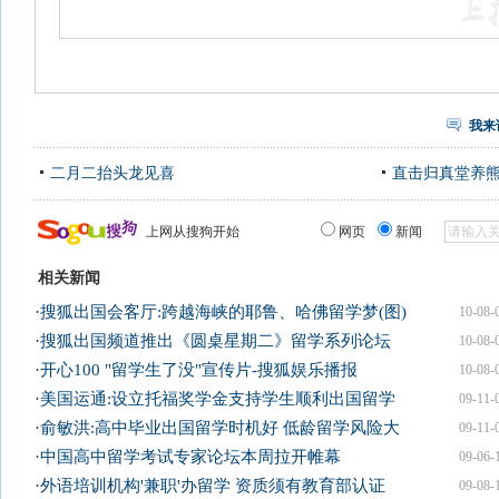
我来
二月二抬头龙见喜
直击归真堂养
上网从搜狗开始
网页
新闻
相关新闻
·
搜狐出国会客厅:跨越海峡的耶鲁、哈佛留学梦(图)
10-08-
·
搜狐出国频道推出《圆桌星期二》留学系列论坛
10-08-
·
开心100 "留学生了没"宣传片-搜狐娱乐播报
10-08-
·
美国运通:设立托福奖学金支持学生顺利出国留学
09-11-
·
俞敏洪:高中毕业出国留学时机好 低龄留学风险大
09-11-
·
中国高中留学考试专家论坛本周拉开帷幕
09-06-
·
外语培训机构'兼职'办留学 资质须有教育部认证
09-08-