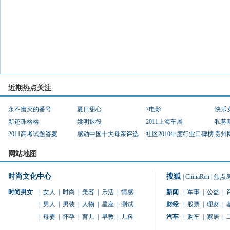
近期热点关注
永不磨灭的番号
夏日甜心
7电影
快乐
新还珠格格
姚明退役
2011上海车展
私募
2011高考试题答案
感动中国十大母亲评选
社区2010年度行业口碑榜
贵州
网站地图
时尚文化中心
搜狐
|
ChinaRen
|
焦点
时尚男女
|
女人
|
时尚
|
美容
|
乐活
|
情感
新闻
|
军事
|
公益
|
|
男人
|
男装
|
人物
|
星座
|
测试
财经
|
股票
|
理财
|
|
母婴
|
怀孕
|
育儿
|
早教
|
儿科
汽车
|
购车
|
家居
|