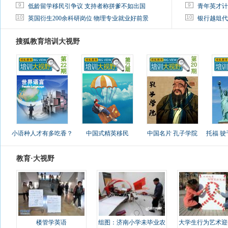
9
9
低龄留学移民引争议 支持者称拼爹不如出国
青年英才计
10
10
英国衍生200余科研岗位 物理专业就业好前景
银行越俎代
搜狐教育培训大视野
小语种人才有多吃香？
中国式精英移民
中国名片 孔子学院
托福 
教育·大视野
楼管学英语
组图：济南小学未毕业农
大学生行为艺术迎