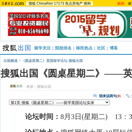
搜狐
ChinaRen
17173
焦点房地产
搜狗
新闻
-
体
留学关注
|
院校排名
|
移民热点
|
社区
|
博客
出国频道
>
《圆桌星期二》英国留学论坛-搜狐出国
搜狐出国《圆桌星期二》——
来源：
搜狐出国
我来说两句
(
0
)
论坛时间：
8月3日(星期二) 13：30