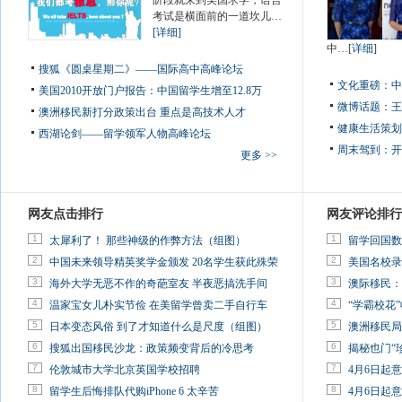
阶段就来到美国求学，语言
考试是横面前的一道坎儿…
[详细]
中…[
详细
]
搜狐《圆桌星期二》——国际高中高峰论坛
文化重磅：
中
美国2010开放门户报告：中国留学生增至12.8万
微博话题：
王
澳洲移民新打分政策出台 重点是高技术人才
健康生活策划
西湖论剑——留学领军人物高峰论坛
周末驾到：
开
更多 >>
网友点击排行
网友评论排行
1
1
太犀利了！ 那些神级的作弊方法（组图）
留学回国数
2
2
中国未来领导精英奖学金颁发 20名学生获此殊荣
美国名校录
3
3
海外大学无恶不作的奇葩室友 半夜恶搞洗手间
澳际移民：
4
4
温家宝女儿朴实节俭 在美留学曾卖二手自行车
“学霸校花”
5
5
日本变态风俗 到了才知道什么是尺度（组图）
澳洲移民局
6
6
搜狐出国移民沙龙：政策频变背后的冷思考
揭秘也门“
7
7
伦敦城市大学北京英国学校招聘
4月6日起
8
8
留学生后悔排队代购iPhone 6 太辛苦
4月6日起