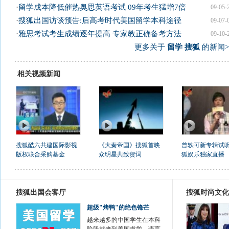
·
留学成本降低催热奥思英语考试 09年考生猛增7倍
09-05-
·
搜狐出国访谈预告:后高考时代美国留学本科途径
09-07-
·
雅思考试考生成绩逐年提高 专家教正确备考方法
09-10-
更多关于
留学 搜狐
的新闻>
相关视频新闻
搜狐酷六共建国际影视
《大秦帝国》搜狐首映
曾轶可新专辑试听
版权联合采购基金
众明星共致贺词
狐娱乐独家直播
搜狐出国会客厅
搜狐时尚文化
超级"烤鸭"的绝色锋芒
越来越多的中国学生在本科