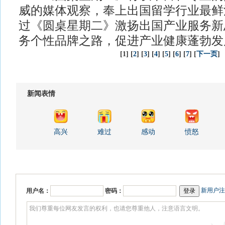
威的媒体观察，奉上出国留学行业最鲜
过《圆桌星期二》激扬出国产业服务新
务个性品牌之路，促进产业健康蓬勃发
[1] [
2
] [
3
] [
4
] [
5
] [
6
] [
7
] [
下一页
]
新闻表情
高兴
难过
感动
愤怒
新用户注
用户名：
密码：