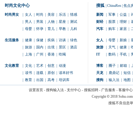
时尚文化中心
搜狐
|
ChinaRen
|
焦点
时尚男女
|
女人
|
时尚
|
美容
|
乐活
|
情感
新闻
|
军事
|
公益
|
|
男人
|
男装
|
人物
|
星座
|
测试
财经
|
股票
|
理财
|
|
母婴
|
怀孕
|
育儿
|
早教
|
儿科
汽车
|
购车
|
家居
|
生活服务
|
健康
|
保健
|
疾病
|
访谈
|
绿色
女人
|
母婴
|
新娘
|
|
旅游
|
国内
|
出境
|
景区
|
酒店
旅游
|
天气
|
健康
|
|
上海
|
广州
|
香港
|
吃喝
IT
|
数码
|
手机
|
文化教育
|
文化
|
艺术
|
创意
|
动漫
博客
|
圈子
|
邮箱
|
|
读书
|
连载
|
原创
|
读本好书
天龙
|
鹿鼎记
|
短信
|
|
教育
|
出国
|
高考
|
培训库
搜狗
|
输入法
|
地图
|
设置首页
-
搜狗输入法
-
支付中心
-
搜狐招聘
-
广告服务
-
客服中心
Copyright
©
2018 Sohu.com
搜狐不良信息