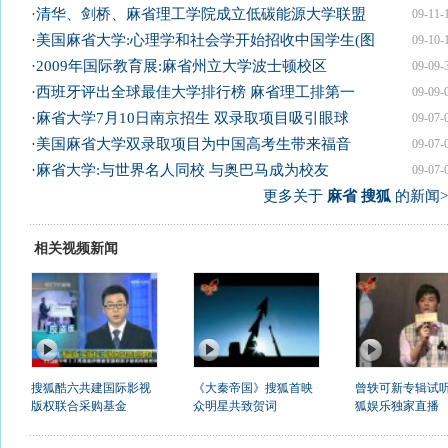
·
清华、剑桥、麻省理工学院成立低碳能源大学联盟
09-11-
·
美国麻省大学:心理学和社会学开始招收中国学生(图
09-10-
·
2009年国际教育展:麻省州立大学波士顿校区
09-09-
·
西班牙评出全球最佳大学排行榜 麻省理工排第一
09-09-
·
麻省大学7月10日南京招生 双录取项目吸引眼球
09-07-
·
美国麻省大学双录取项目为中国高考生带来福音
09-07-
·
麻省大学:与世界名人同校 与奥巴马成为校友
09-07-
更多关于
麻省 搜狐
的新闻>
相关视频新闻
搜狐酷六共建国际影视
《大秦帝国》搜狐首映
曾轶可新专辑试听
版权联合采购基金
众明星共致贺词
狐娱乐独家直播