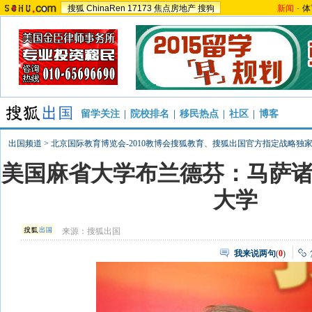
搜狐
ChinaRen
17173
焦点房地产
搜狗
新闻
-
体
留学关注
|
院校排名
|
移民热点
|
社区
|
博客
出国频道
>
北京国际教育博览会-2010教博会搜狐教育、搜狐出国官方指定战略独
美国麻省大学布兰德芬：马萨
大学
来源：
搜狐出国
我来说两句
(
0
)