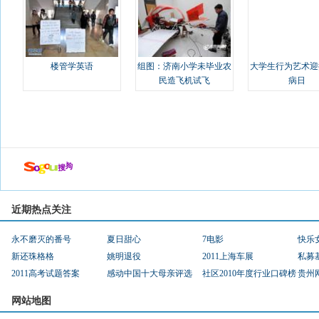
楼管学英语
组图：济南小学未毕业农
大学生行为艺术迎
民造飞机试飞
病日
近期热点关注
永不磨灭的番号
夏日甜心
7电影
快乐
新还珠格格
姚明退役
2011上海车展
私募
2011高考试题答案
感动中国十大母亲评选
社区2010年度行业口碑榜
贵州
网站地图