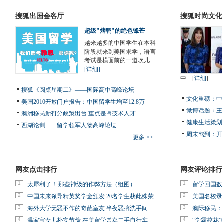
搜狐出国会客厅
搜狐时尚文化
超级"烤鸭"的绝色锋芒
越来越多的中国学生在本科
阶段就来到美国求学，语言
考试是横面前的一道坎儿…
[详细]
中…[
详细
]
搜狐《圆桌星期二》——国际高中高峰论坛
文化重磅：
中
美国2010开放门户报告：中国留学生增至12.8万
微博话题：
王
澳洲移民新打分政策出台 重点是高技术人才
健康生活策划
西湖论剑——留学领军人物高峰论坛
周末驾到：
开
更多 >>
网友点击排行
网友评论排行
1
1
太犀利了！ 那些神级的作弊方法（组图）
留学回国数
2
2
中国未来领导精英奖学金颁发 20名学生获此殊荣
美国名校录
3
3
海外大学无恶不作的奇葩室友 半夜恶搞洗手间
澳际移民：
4
4
温家宝女儿朴实节俭 在美留学曾卖二手自行车
“学霸校花”