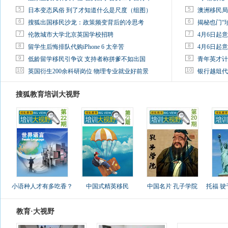
5
5
日本变态风俗 到了才知道什么是尺度（组图）
澳洲移民局
6
6
搜狐出国移民沙龙：政策频变背后的冷思考
揭秘也门“
7
7
伦敦城市大学北京英国学校招聘
4月6日起
8
8
留学生后悔排队代购iPhone 6 太辛苦
4月6日起
9
9
低龄留学移民引争议 支持者称拼爹不如出国
青年英才计
10
10
英国衍生200余科研岗位 物理专业就业好前景
银行越俎代
搜狐教育培训大视野
小语种人才有多吃香？
中国式精英移民
中国名片 孔子学院
托福 
教育·大视野