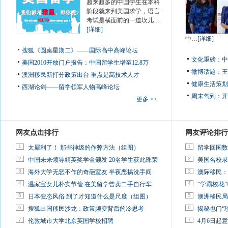
越来越多的中国学生在本科
阶段就来到美国求学，语言
考试是横面前的一道坎儿…
[详细]
中…[
详细
]
搜狐《圆桌星期二》——国际高中高峰论坛
文化重磅：
中
美国2010开放门户报告：中国留学生增至12.8万
微博话题：
王
澳洲移民新打分政策出台 重点是高技术人才
健康生活策划
西湖论剑——留学领军人物高峰论坛
周末驾到：
开
更多 >>
网友点击排行
网友评论排行
1
1
太犀利了！ 那些神级的作弊方法（组图）
留学回国数
2
2
中国未来领导精英奖学金颁发 20名学生获此殊荣
美国名校录
3
3
海外大学无恶不作的奇葩室友 半夜恶搞洗手间
澳际移民：
4
4
温家宝女儿朴实节俭 在美留学曾卖二手自行车
“学霸校花”
5
5
日本变态风俗 到了才知道什么是尺度（组图）
澳洲移民局
6
6
搜狐出国移民沙龙：政策频变背后的冷思考
揭秘也门“
7
7
伦敦城市大学北京英国学校招聘
4月6日起