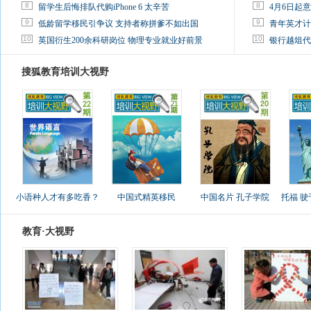
8
8
留学生后悔排队代购iPhone 6 太辛苦
4月6日起
9
9
低龄留学移民引争议 支持者称拼爹不如出国
青年英才计
10
10
英国衍生200余科研岗位 物理专业就业好前景
银行越俎代
搜狐教育培训大视野
小语种人才有多吃香？
中国式精英移民
中国名片 孔子学院
托福 
教育·大视野