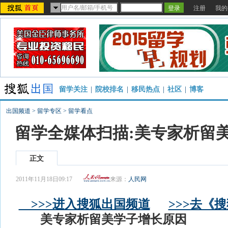
注册
我的
留学关注
|
院校排名
|
移民热点
|
社区
|
博客
出国频道
>
留学专区
>
留学看点
留学全媒体扫描:美专家析留
正文
2011年11月18日09:17
来源：
人民网
>>>进入搜狐出国频道
>>>去《
美专家析留美学子增长原因