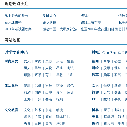
近期热点关注
永不磨灭的番号
夏日甜心
7电影
快乐
新还珠格格
姚明退役
2011上海车展
私募
2011高考试题答案
感动中国十大母亲评选
社区2010年度行业口碑榜
贵州
网站地图
时尚文化中心
搜狐
|
ChinaRen
|
焦点
时尚男女
|
女人
|
时尚
|
美容
|
乐活
|
情感
新闻
|
军事
|
公益
|
|
男人
|
男装
|
人物
|
星座
|
测试
财经
|
股票
|
理财
|
|
母婴
|
怀孕
|
育儿
|
早教
|
儿科
汽车
|
购车
|
家居
|
生活服务
|
健康
|
保健
|
疾病
|
访谈
|
绿色
女人
|
母婴
|
新娘
|
|
旅游
|
国内
|
出境
|
景区
|
酒店
旅游
|
天气
|
健康
|
|
上海
|
广州
|
香港
|
吃喝
IT
|
数码
|
手机
|
文化教育
|
文化
|
艺术
|
创意
|
动漫
博客
|
圈子
|
邮箱
|
|
读书
|
连载
|
原创
|
读本好书
天龙
|
鹿鼎记
|
短信
|
|
教育
|
出国
|
高考
|
培训库
搜狗
|
输入法
|
地图
|