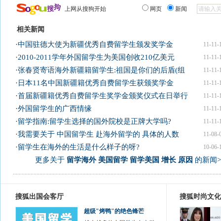
上网从搜狗开始
网页
新闻
相关新闻
·
中国驻德大使为新疆优秀自费留学生颁发奖学金
11-11-
·
2010-2011学年外国留学生为美国创收210亿美元
11-11-
·
张春贤寄语海外新疆籍留学生:祖国是你们的后盾(组
11-11-
·
日本11名中国新疆籍优秀自费留学生获颁奖学金
11-11-
·
首届新疆籍优秀自费留学生奖学金颁奖仪式在日举行
11-11-
·
外国留学生的广西情缘
11-11-
·
留学指南:留学生选择的国外院校是正牌大学吗?
11-11-
·
我需要关于 中国留学生 赴海外留学的 具体的人数
11-08-
·
留学生在海外的生活是什么样子的呀?
10-06-
更多关于
留学海外 美国留学 留学美国 增长 原因
的新闻>
搜狐出国会客厅
搜狐时尚文化
超级"烤鸭"的绝色锋芒