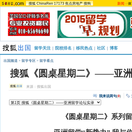
搜狐
ChinaRen
17173
焦点房地产
搜狗
新闻
-
体
留学关注
|
院校排名
|
移民热点
|
社区
|
博客
出国频道
>
留学专区
>
留学看点
搜狐《圆桌星期二》——亚
来源：
搜狐出国
我来说两句
(
0
)
《圆桌星期二》系列