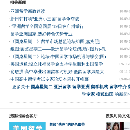
相关新闻
·
亚洲留学新政速读
10-09-
·
新日韩打响"亚洲小三国"留学争夺战
10-09-
·
"亚洲留学全国巡回展"19日在广州举行
10-09-
·
留学亚洲国家,选好特色优势专业
10-09-
·
《圆桌星期二》留学市场总监论坛组图[嘉宾照]
10-09-
·
组图:圆桌星期二——欧洲留学论坛(现场)(图片)-教
10-09-
·
《圆桌星期二》论坛:中国留学市场机遇与蝶变(图)
10-09-
·
美国运通:设立托福奖学金支持学生顺利出国留学
09-11-
·
俞敏洪:高中毕业出国留学时机好 低龄留学风险大
09-11-
·
中国高中留学考试专家论坛本周拉开帷幕
09-06-
更多关于
圆桌星期二 亚洲留学 留学亚洲 留学机构 留学中介 
学专家 搜狐出国
的新闻>
搜狐出国会客厅
搜狐时尚文化
超级"烤鸭"的绝色锋芒