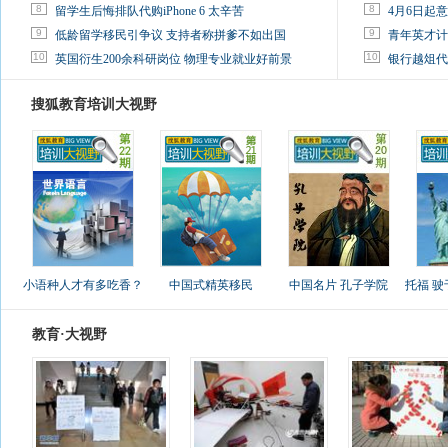
8
8
留学生后悔排队代购iPhone 6 太辛苦
4月6日起
9
9
低龄留学移民引争议 支持者称拼爹不如出国
青年英才计
10
10
英国衍生200余科研岗位 物理专业就业好前景
银行越俎代
搜狐教育培训大视野
小语种人才有多吃香？
中国式精英移民
中国名片 孔子学院
托福 
教育·大视野