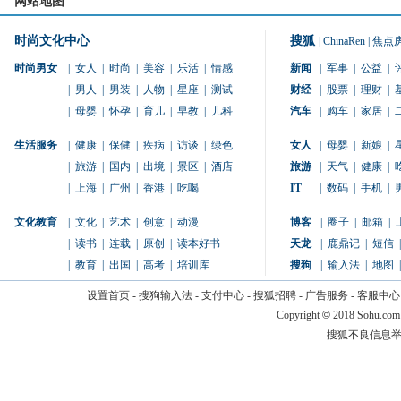
网站地图
时尚文化中心
搜狐
|
ChinaRen
|
焦点
时尚男女
|
女人
|
时尚
|
美容
|
乐活
|
情感
新闻
|
军事
|
公益
|
|
男人
|
男装
|
人物
|
星座
|
测试
财经
|
股票
|
理财
|
|
母婴
|
怀孕
|
育儿
|
早教
|
儿科
汽车
|
购车
|
家居
|
生活服务
|
健康
|
保健
|
疾病
|
访谈
|
绿色
女人
|
母婴
|
新娘
|
|
旅游
|
国内
|
出境
|
景区
|
酒店
旅游
|
天气
|
健康
|
|
上海
|
广州
|
香港
|
吃喝
IT
|
数码
|
手机
|
文化教育
|
文化
|
艺术
|
创意
|
动漫
博客
|
圈子
|
邮箱
|
|
读书
|
连载
|
原创
|
读本好书
天龙
|
鹿鼎记
|
短信
|
|
教育
|
出国
|
高考
|
培训库
搜狗
|
输入法
|
地图
|
设置首页
-
搜狗输入法
-
支付中心
-
搜狐招聘
-
广告服务
-
客服中心
Copyright
©
2018 Sohu.com
搜狐不良信息