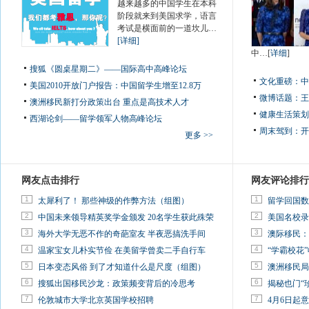
越来越多的中国学生在本科
阶段就来到美国求学，语言
考试是横面前的一道坎儿…
[详细]
中…[
详细
]
搜狐《圆桌星期二》——国际高中高峰论坛
文化重磅：
中
美国2010开放门户报告：中国留学生增至12.8万
微博话题：
王
澳洲移民新打分政策出台 重点是高技术人才
健康生活策划
西湖论剑——留学领军人物高峰论坛
周末驾到：
开
更多 >>
网友点击排行
网友评论排行
1
1
太犀利了！ 那些神级的作弊方法（组图）
留学回国数
2
2
中国未来领导精英奖学金颁发 20名学生获此殊荣
美国名校录
3
3
海外大学无恶不作的奇葩室友 半夜恶搞洗手间
澳际移民：
4
4
温家宝女儿朴实节俭 在美留学曾卖二手自行车
“学霸校花”
5
5
日本变态风俗 到了才知道什么是尺度（组图）
澳洲移民局
6
6
搜狐出国移民沙龙：政策频变背后的冷思考
揭秘也门“
7
7
伦敦城市大学北京英国学校招聘
4月6日起