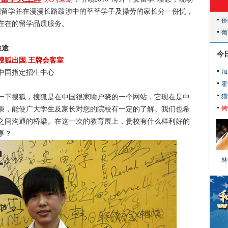
出国留学并在漫漫长路跋涉中的莘莘学子及操劳的家长分一份忧，
在在的留学品质服务。
旅途
今
搜狐出国.王牌会客室
加
中国指定招生中心
霍
猫
一下搜狐，搜狐是在中国很家喻户晓的一个网站，它现在是中
烤
谈，能使广大学生及家长对您的院校有一定的了解。我们也希
之间沟通的桥梁。在这一次的教育展上，贵校有什么样利好的
享？
林