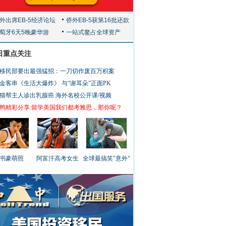
日重点关注
移民部要出最强猛招：一刀切作废百万积案
金客串《生活大爆炸》 与“谢耳朵”正面PK
猫帮主人诊出乳腺癌
海外名校公开课/视频
鸭精彩分享:留学美国我们都考雅思，那你呢？
书豪萌照
阿富汗高考女生
全球最搞笑"意外"