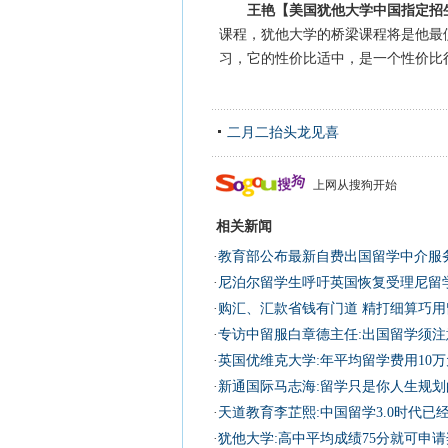
王艳【美国犹他大学中国指定招
课程，犹他大学的桥梁课程将是他最
习，它的性价比适中，是一个性价比
二月二抬头龙见喜
上网从搜狗开始
相关新闻
·
教育部公布最新自费出国留学中介服
·
尼泊尔留学生呼吁英国恢复受理尼留
·
购汇、汇款省钱有门道 精打细算巧用
·
专访中留服白章德主任:出国留学须注
·
英国优维克大学:年平均留学费用10
·
新通国际马志海:留学只是你人生规划
·
天道教育李芷熙:中国留学3.0时代已
·
犹他大学:高中平均成绩75分就可申