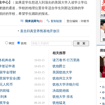
生中心】：
如果是学生想进入到顶尖的美国大学入读学士学位
便捷的通道，学校的地理位置非常适合学生到那边安静的学
很好的学校，希望学生踊跃的报名。
我来说两句
(
1
)
复制链接
责任编辑：许晓书
直击归真堂养熊基地开放日
网页
新闻
搜
相关推荐
务机构名单
读万卷书 行万里路
10-03-15
学签证申请
犹他爵士
10-03-15
留学金理财
美国犹他大学
10-03-15
意留学安全(图
犹他州立大学
10-03-15
万元人民币
犹他大学详细介绍
10-03-15
出
的前端
决战犹他镇
10-03-15
申
经到来
犹他大学 排名
10-03-15
海
请奖学金
犹他猛龙
09-10-19
海