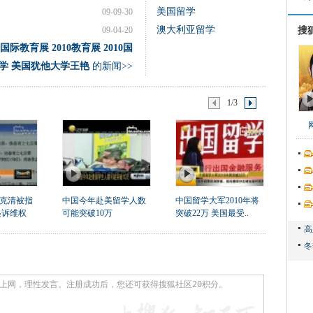
美国留学
09-09-30
澳大利亚留学
09-04-20
搜
际教育展 2010教育展 2010国
留学 美国犹他大学王艳
的新闻>>
1/3
克清被指
中国今年赴美留学人数
中国留学大军2010年将
起诉维权
可能突破10万
突破22万 美国最受..