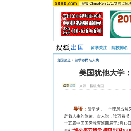
搜狐
ChinaRen
17173
焦点房
留学关注
|
院校排名
|
出国频道
>
留学移民名人坊
美国犹他大学：
来源：
搜狐出国
导语：
留学梦，一个理所当然
辟着人生的旅途。古人说，读万卷书
十五届中国国际教育巡回展于3月1
海外平安留学 搜狐出国201
奉献
“