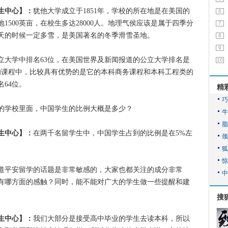
生中心】：
犹他大学成立于1851年，学校的所在地是在美国的
6
500英亩，在校生多达28000人。地理气侯应该是属于四季分
7
天的时候一定多雪，是美国著名的冬季滑雪圣地。
8
9
学中排名63位，在美国世界及新闻报道的公立大学排名是
10
科的课程中，比较具有优势的是它的本科商务课程和本科工程类的
64位。
精
的学校里面，中国学生的比例大概是多少？
生中心】：
在两千名留学生中，中国学生占到的比例是在5%左
道平安留学的话题是非常敏感的，大家也都关注的成分非常
有哪方面的感触？同时，能不能对广大的学生做一些提醒和建
搜
生中心】：
我们大部分是接受高中毕业的学生去读本科，所以