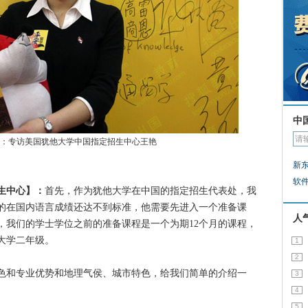
中
：专访美国犹他大学中国指定招生中心王艳
新
软
生中心】：
首先，作为犹他大学在中国的指定招生代表处，我
的在国内语言成绩还达不到标准，他需要先进入一个准备课
人
，我们的学士学位之前的准备课程是一个为期12个月的课程，
大学二年级。
1
2
色和专业优势和地理气侯、城市特色，给我们简单的介绍一
3
4
5