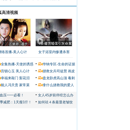
狐高清视频
网络首播-美人心计
女子浴室内惨遭杀害
全集热播-天使的诱惑
华纳专区-生命的证据
宫锁心玉
美人心计
拯救女兵司徒慧
画皮
幸福来敲门
梨花泪
盘龙卧虎高山顶
毒刺
能人冯天贵
家常菜
拿什么拯救我的爱人