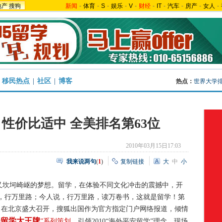
地产
搜狗
新闻
-
体育
-
S
-
娱乐
-
V
-
财经
-
IT
-
汽车
-
房产
-
女人
-
移民热点
|
社区
|
博客
热点：
世界大学
性价比适中 全美排名第63位
2010年03月15日17:03
我来说两句
(
1
)
复制链接
大
中
小
又坎坷崎岖的梦想。留学，在体验不同文化冲击的震撼中，开
，行万里路；今人说，行万里路，读万卷书，这就是留学！第
3日在北京盛大召开，搜狐出国作为官方指定门户网络报道，倾情
0留学大王牌
”系列策划
，引领2010“海外平安留学”理念，现场