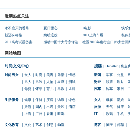
近期热点关注
永不磨灭的番号
夏日甜心
7电影
快乐
新还珠格格
姚明退役
2011上海车展
私募
2011高考试题答案
感动中国十大母亲评选
社区2010年度行业口碑榜
贵州
网站地图
时尚文化中心
搜狐
|
ChinaRen
|
焦点
时尚男女
|
女人
|
时尚
|
美容
|
乐活
|
情感
新闻
|
军事
|
公益
|
|
男人
|
男装
|
人物
|
星座
|
测试
财经
|
股票
|
理财
|
|
母婴
|
怀孕
|
育儿
|
早教
|
儿科
汽车
|
购车
|
家居
|
生活服务
|
健康
|
保健
|
疾病
|
访谈
|
绿色
女人
|
母婴
|
新娘
|
|
旅游
|
国内
|
出境
|
景区
|
酒店
旅游
|
天气
|
健康
|
|
上海
|
广州
|
香港
|
吃喝
IT
|
数码
|
手机
|
文化教育
|
文化
|
艺术
|
创意
|
动漫
博客
|
圈子
|
邮箱
|