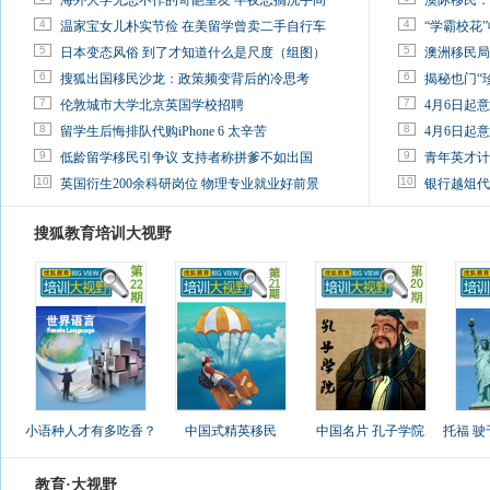
海外大学无恶不作的奇葩室友 半夜恶搞洗手间
澳际移民：
4
4
温家宝女儿朴实节俭 在美留学曾卖二手自行车
“学霸校花”
5
5
日本变态风俗 到了才知道什么是尺度（组图）
澳洲移民局
6
6
搜狐出国移民沙龙：政策频变背后的冷思考
揭秘也门“
7
7
伦敦城市大学北京英国学校招聘
4月6日起
8
8
留学生后悔排队代购iPhone 6 太辛苦
4月6日起
9
9
低龄留学移民引争议 支持者称拼爹不如出国
青年英才计
10
10
英国衍生200余科研岗位 物理专业就业好前景
银行越俎代
搜狐教育培训大视野
小语种人才有多吃香？
中国式精英移民
中国名片 孔子学院
托福 
教育·大视野