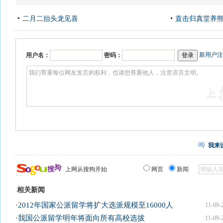
二月二抬头龙见喜
直击归真堂养
新用户注
用户名：
密码：
我来
上网从搜狗开始
网页
新闻
相关新闻
·
2012年国家公派留学将扩大选派规模至16000人
11-09-
·
我国公派留学明年将面向所有高校选拔
11-09-