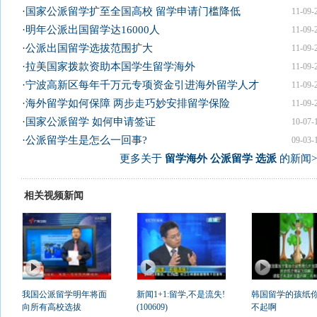
·
国家公派留学扩至全国高校 留学申请门槛降低
11-09-
·
明年公派出国留学达16000人
11-09-
·
公派出国留学选拔范围扩大
11-09-
·
拉美国家拨款资助本国学生留学海外
11-09-
·
宁波高新区每年千万元专项资金引进海外留学人才
11-09-
·
海外留学如何保障 两步走巧妙安排留学保险
11-09-
·
国家公派留学 如何申请签证
10-07-
·
公派留学生是怎么一回事?
09-03-
更多关于
留学海外 公派留学 选派
的新闻>
相关视频新闻
我国公派留学明年将面
新闻1+1:留学,不是流失!
韩国留学的孩纸
向所有高校选拔
(100609)
不起啊