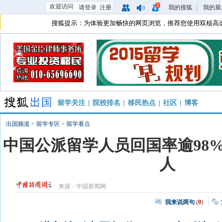
1
欢迎访问
请登录
注册
我的搜狐
我的展
搜狐提示：为体验更加畅快的网页浏览，推荐您使用双核高
留学关注
|
院校排名
|
移民热点
|
社区
|
博客
出国频道
>
留学专区
>
留学看点
中国公派留学人员回国率逾98% 
人
来源：
中国新闻网
我来说两句
(
0
)