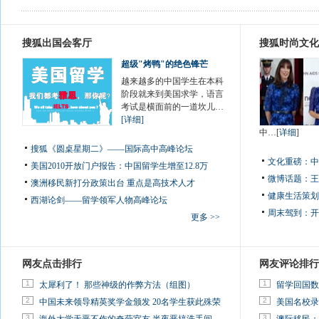
搜狐出国会客厅
搜狐时尚文化
超级"烤鸭"的绝色锋芒
越来越多的中国学生在本科
阶段就来到美国求学，语言
考试是横面前的一道坎儿…
[详细]
中…[
详细
]
搜狐《圆桌星期二》——国际高中高峰论坛
文化重磅：
中
美国2010开放门户报告：中国留学生增至12.8万
微博话题：
王
澳洲移民新打分政策出台 重点是高技术人才
健康生活策划
西湖论剑——留学领军人物高峰论坛
周末驾到：
开
更多 >>
网友点击排行
网友评论排行
1
1
太犀利了！ 那些神级的作弊方法（组图）
留学回国数
2
2
中国未来领导精英奖学金颁发 20名学生获此殊荣
美国名校录
3
3