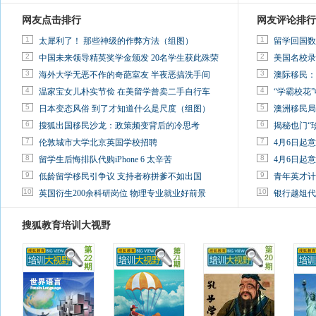
网友点击排行
网友评论排行
1
1
太犀利了！ 那些神级的作弊方法（组图）
留学回国数
2
2
中国未来领导精英奖学金颁发 20名学生获此殊荣
美国名校录
3
3
海外大学无恶不作的奇葩室友 半夜恶搞洗手间
澳际移民：
4
4
温家宝女儿朴实节俭 在美留学曾卖二手自行车
“学霸校花”
5
5
日本变态风俗 到了才知道什么是尺度（组图）
澳洲移民局
6
6
搜狐出国移民沙龙：政策频变背后的冷思考
揭秘也门“
7
7
伦敦城市大学北京英国学校招聘
4月6日起
8
8
留学生后悔排队代购iPhone 6 太辛苦
4月6日起
9
9
低龄留学移民引争议 支持者称拼爹不如出国
青年英才计
10
10
英国衍生200余科研岗位 物理专业就业好前景
银行越俎代
搜狐教育培训大视野