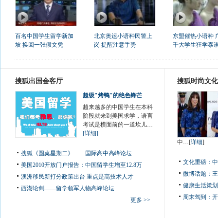
百名中国学生留学新加
北京奥运小语种民警上
东盟催热小语种 
坡 换回一张假文凭
岗 提醒注意手势
千大学生狂学泰
搜狐出国会客厅
搜狐时尚文化
超级"烤鸭"的绝色锋芒
越来越多的中国学生在本科
阶段就来到美国求学，语言
考试是横面前的一道坎儿…
[详细]
中…[
详细
]
搜狐《圆桌星期二》——国际高中高峰论坛
文化重磅：
中
美国2010开放门户报告：中国留学生增至12.8万
微博话题：
王
澳洲移民新打分政策出台 重点是高技术人才
健康生活策划
西湖论剑——留学领军人物高峰论坛
周末驾到：
开
更多 >>