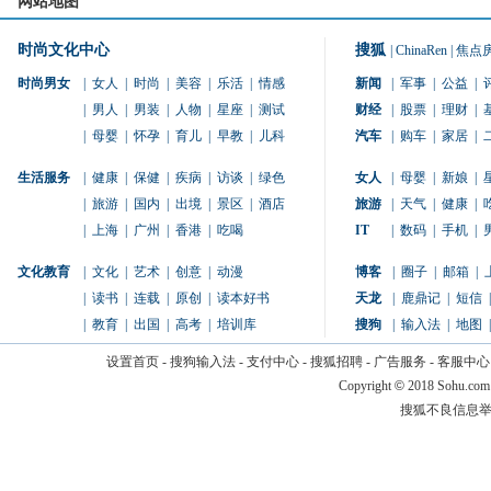
网站地图
时尚文化中心
搜狐
|
ChinaRen
|
焦点
时尚男女
|
女人
|
时尚
|
美容
|
乐活
|
情感
新闻
|
军事
|
公益
|
|
男人
|
男装
|
人物
|
星座
|
测试
财经
|
股票
|
理财
|
|
母婴
|
怀孕
|
育儿
|
早教
|
儿科
汽车
|
购车
|
家居
|
生活服务
|
健康
|
保健
|
疾病
|
访谈
|
绿色
女人
|
母婴
|
新娘
|
|
旅游
|
国内
|
出境
|
景区
|
酒店
旅游
|
天气
|
健康
|
|
上海
|
广州
|
香港
|
吃喝
IT
|
数码
|
手机
|
文化教育
|
文化
|
艺术
|
创意
|
动漫
博客
|
圈子
|
邮箱
|
|
读书
|
连载
|
原创
|
读本好书
天龙
|
鹿鼎记
|
短信
|
|
教育
|
出国
|
高考
|
培训库
搜狗
|
输入法
|
地图
|
设置首页
-
搜狗输入法
-
支付中心
-
搜狐招聘
-
广告服务
-
客服中心
Copyright
©
2018 Sohu.com
搜狐不良信息