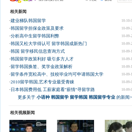
相关新闻
·
建业梯队韩国留学
10-10-
·
韩国留学担保金政策及要求
10-09-
·
分析高中生留学韩国利弊
10-09-
·
韩国又松大学得认可 留学韩国成新热门
10-09-
·
韩国 留学移民信息查询方式
10-09-
·
韩国留学政策利好 吸引多方人才
10-09-
·
留学韩国换签、奖学金政策解析
10-09-
·
留学条件宽松高中、技校毕业均可申请韩国大学
10-09-
·
2010留学韩国,艺术专业最受青睐
10-09-
·
日本韩国费用低 工薪家庭看"薪情"寻留学路
10-09-
更多关于
小语种 韩国留学 留学韩国 韩国留学专业
的新闻>
相关视频新闻