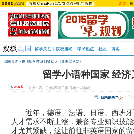
搜狐
ChinaRen
17173
焦点房地产
搜狗
新闻
-
体
留学关注
|
院校排名
|
移民热点
|
社区
|
博客
出国频道
>
世博留学梦系列策划之《亚洲留学梦》
留学小语种国家 经济
来源：
四川在线-四川日报
作者：杨路帆
我来说两句
(
0
)
近年，德语、法语、日语、西班牙
人才需求不断上涨，兼备专业知识技能
才尤其紧缺，这让前往非英语国家的留