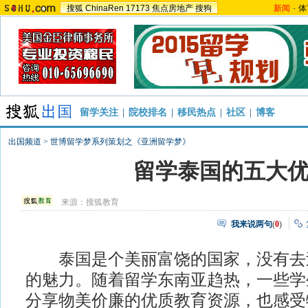
搜狐
ChinaRen
17173
焦点房地产
搜狗
新闻
-
体
留学关注
|
院校排名
|
移民热点
|
社区
|
博客
出国频道
>
世博留学梦系列策划之《亚洲留学梦》
留学泰国的五大
来源：
搜狐教育
我来说两句
(
0
)
泰国是个美丽富饶的国家，没有去
的魅力。随着留学东南亚趋热，一些学
分享物美价廉的优质教育资源，也感受