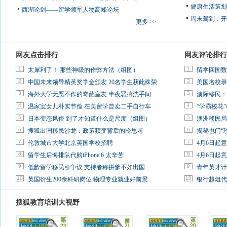
健康生活策划
西湖论剑——留学领军人物高峰论坛
周末驾到：
开
更多 >>
网友点击排行
网友评论排行
1
1
太犀利了！ 那些神级的作弊方法（组图）
留学回国数
2
2
中国未来领导精英奖学金颁发 20名学生获此殊荣
美国名校录
3
3
海外大学无恶不作的奇葩室友 半夜恶搞洗手间
澳际移民：
4
4
温家宝女儿朴实节俭 在美留学曾卖二手自行车
“学霸校花”
5
5
日本变态风俗 到了才知道什么是尺度（组图）
澳洲移民局
6
6
搜狐出国移民沙龙：政策频变背后的冷思考
揭秘也门“
7
7
伦敦城市大学北京英国学校招聘
4月6日起
8
8
留学生后悔排队代购iPhone 6 太辛苦
4月6日起
9
9
低龄留学移民引争议 支持者称拼爹不如出国
青年英才计
10
10
英国衍生200余科研岗位 物理专业就业好前景
银行越俎代
搜狐教育培训大视野