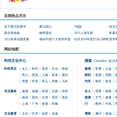
近期热点关注
永不磨灭的番号
夏日甜心
7电影
快乐
新还珠格格
姚明退役
2011上海车展
私募
2011高考试题答案
感动中国十大母亲评选
社区2010年度行业口碑榜
贵州
网站地图
时尚文化中心
搜狐
|
ChinaRen
|
焦点
时尚男女
|
女人
|
时尚
|
美容
|
乐活
|
情感
新闻
|
军事
|
公益
|
|
男人
|
男装
|
人物
|
星座
|
测试
财经
|
股票
|
理财
|
|
母婴
|
怀孕
|
育儿
|
早教
|
儿科
汽车
|
购车
|
家居
|
生活服务
|
健康
|
保健
|
疾病
|
访谈
|
绿色
女人
|
母婴
|
新娘
|
|
旅游
|
国内
|
出境
|
景区
|
酒店
旅游
|
天气
|
健康
|
|
上海
|
广州
|
香港
|
吃喝
IT
|
数码
|
手机
|
文化教育
|
文化
|
艺术
|
创意
|
动漫
博客
|
圈子
|
邮箱
|