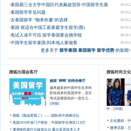
·
泰国易三仓大学中国区代表戴超贺辞:中国留学生最
09-04-
·
泰国留学常见问题
09-04-
·
去泰国留学 "物美价廉"的选择
09-04-
·
泰国 很适合中国工薪家庭学生留学(图)
08-06-
·
免试入读不可信 留学泰国要会挑学校
08-06-
·
中国学生留学泰国:到本地人家做客
08-03-
更多关于
留学泰国 泰国留学 留学优势
的新闻>
搜狐出国会客厅
搜狐时尚文化
超级"烤鸭"的绝色锋芒
越来越多的中国学生在本科
阶段就来到美国求学，语言
考试是横面前的一道坎儿…
[详细]
中…[
详细
]
搜狐《圆桌星期二》——国际高中高峰论坛
文化重磅：
中
美国2010开放门户报告：中国留学生增至12.8万
微博话题：
王
澳洲移民新打分政策出台 重点是高技术人才