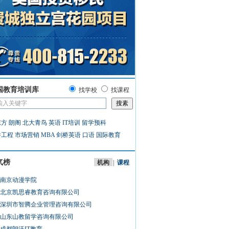
国教育培训库
找学校
找课程
东方
朗阁
北大青鸟
英语
IT培训
留学预科
件工程
市场营销
MBA
剑桥英语
口语
国际教育
气榜
机构
|
课程
南京动漫学院
北京凯思睿教育咨询有限公司
深圳市智腾企业管理咨询有限公司
山东山教留学咨询有限公司