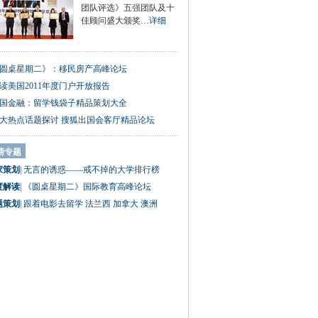
团队评选》五强团队及十
佳顾问盛大颁奖…
详细
圆桌星期二》：移民房产高峰论坛
读美国2011年度门户开放报告
国金融：留学钱袋子精品策划大全
0大热点话题探讨 搜狐出国会客厅精品论坛
磅专题
家策划
|
无言的诱惑——戒不掉的大学排行榜
度解读
|
《圆桌星期二》国际教育高峰论坛
题策划
|
跟着电影去留学
法兰西
加拿大
澳洲