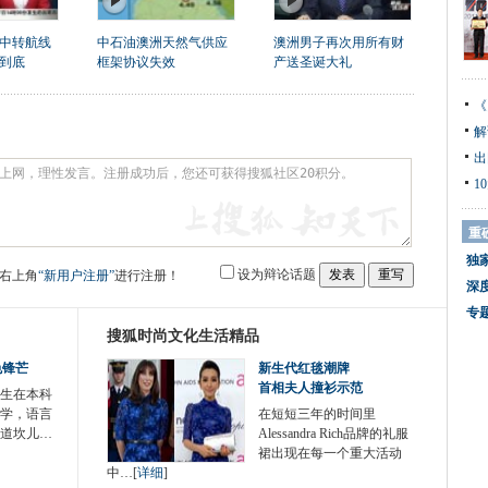
中转航线
中石油澳洲天然气供应
澳洲男子再次用所有财
到底
框架协议失效
产送圣诞大礼
《
解
出
1
重
独
设为辩论话题
右上角
“新用户注册”
进行注册！
深
专
搜狐时尚文化生活精品
色锋芒
新生代红毯潮牌
首相夫人撞衫示范
生在本科
学，语言
在短短三年的时间里
道坎儿…
Alessandra Rich品牌的礼服
裙出现在每一个重大活动
中…[
详细
]