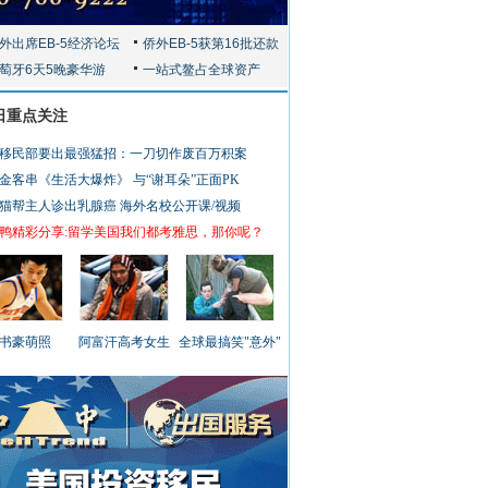
日重点关注
移民部要出最强猛招：一刀切作废百万积案
金客串《生活大爆炸》 与“谢耳朵”正面PK
猫帮主人诊出乳腺癌
海外名校公开课/视频
鸭精彩分享:留学美国我们都考雅思，那你呢？
书豪萌照
阿富汗高考女生
全球最搞笑"意外"