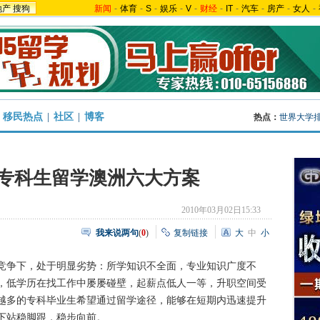
地产
搜狗
新闻
-
体育
-
S
-
娱乐
-
V
-
财经
-
IT
-
汽车
-
房产
-
女人
-
移民热点
|
社区
|
博客
热点：
世界大学
专科生留学澳洲六大方案
2010年03月02日15:33
我来说两句
(
0
)
复制链接
大
中
小
争下，处于明显劣势：所学知识不全面，专业知识广度不
，低学历在找工作中屡屡碰壁，起薪点低人一等，升职空间受
越多的专科毕业生希望通过留学途径，能够在短期内迅速提升
下站稳脚跟，稳步向前。