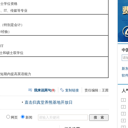
学士学位资格
、IT、传媒等专业
业（特别是会计）
作经验）
IT
中
士和硕士双学位
新
需短期内提高英语能力
软
我来说两句
(
0
)
复制链接
责任编辑：王茜
人
1
直击归真堂养熊基地开放日
2
3
网页
新闻
4
5