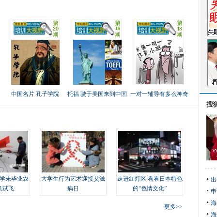
中国名片 孔子学院
托福 驶于美国来到中国
一对一辅导有多么神奇
搜
学未毕业农
大学生行为艺术迎接艾滋
走进红灯区 看看日本特色
出
机试飞
病日
的“色情文化”
申
海
更多>>
海