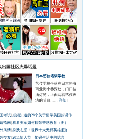
狐出国社区火爆话题
日本艺伎培训学校
艺伎学校坐落在日本热海
商业街小巷深处，门口挂
满灯笼，上面写着艺伎表
演的节目……[
详细
]
国考试
|
必须知道的28个关于留学美国的误传
请指南
|
看看美军如何搞荣誉感教育（图）
外风情
|
身残志坚！世界十大无臂英雄(图)
外交友
|
2011情人节---忙碌生活中的惦念