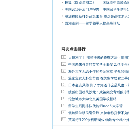
搜狐《圆桌星期二》——国际高中高峰论
美国2010开放门户报告：中国留学生增至12
澳洲移民新打分政策出台 重点是高技术人
西湖论剑——留学领军人物高峰论坛
网友点击排行
1
太犀利了！ 那些神级的作弊方法（组图
2
中国未来领导精英奖学金颁发 20名学生
3
海外大学无恶不作的奇葩室友 半夜恶搞
4
温家宝女儿朴实节俭 在美留学曾卖二手
5
日本变态风俗 到了才知道什么是尺度（
6
搜狐出国移民沙龙：政策频变背后的冷
7
伦敦城市大学北京英国学校招聘
8
留学生后悔排队代购iPhone 6 太辛苦
9
低龄留学移民引争议 支持者称拼爹不如
10
英国衍生200余科研岗位 物理专业就业