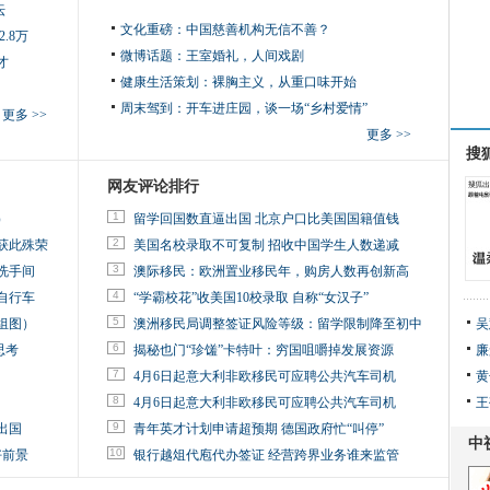
坛
文化重磅：
中国慈善机构无信不善？
.8万
微博话题：
王室婚礼，人间戏剧
才
健康生活策划：
裸胸主义，从重口味开始
周末驾到：
开车进庄园，谈一场“乡村爱情”
更多 >>
更多 >>
搜
网友评论排行
1
）
留学回国数直逼出国 北京户口比美国国籍值钱
2
获此殊荣
美国名校录取不可复制 招收中国学生人数递减
3
洗手间
澳际移民：欧洲置业移民年，购房人数再创新高
4
自行车
“学霸校花”收美国10校录取 自称“女汉子”
5
组图）
澳洲移民局调整签证风险等级：留学限制降至初中
吴
6
思考
揭秘也门“珍馐”卡特叶：穷国咀嚼掉发展资源
廉
7
4月6日起意大利非欧移民可应聘公共汽车司机
黄
8
4月6日起意大利非欧移民可应聘公共汽车司机
王
9
出国
青年英才计划申请超预期 德国政府忙“叫停”
10
好前景
银行越俎代庖代办签证 经营跨界业务谁来监管