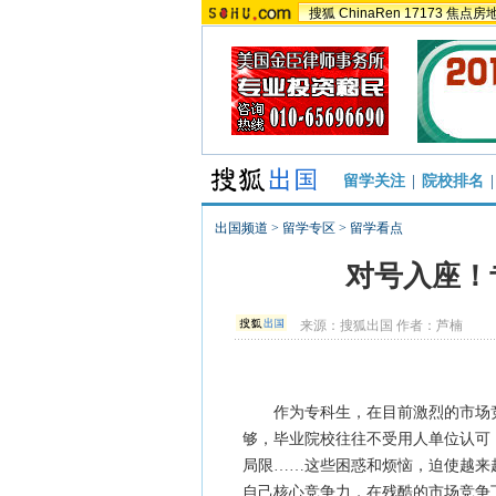
搜狐
ChinaRen
17173
焦点房
留学关注
|
院校排名
|
出国频道
>
留学专区
>
留学看点
对号入座！
来源：
搜狐出国
作者：芦楠
作为专科生，在目前激烈的市场竞
够，毕业院校往往不受用人单位认可
局限……这些困惑和烦恼，迫使越来
自己核心竞争力，在残酷的市场竞争