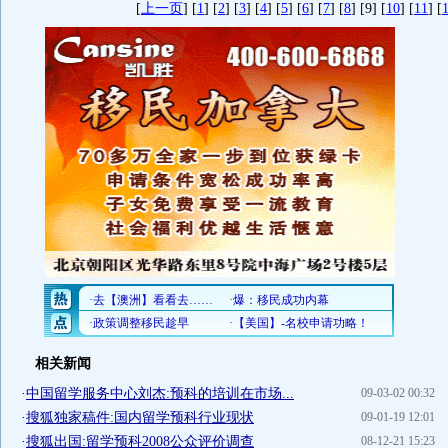
[
上一页
] [
1
] [
2
] [
3
] [
4
] [
5
] [
6
] [
7
] [
8
] [9] [
10
] [
11
] [
相关新闻
·
中国留学服务中心刘杰:预科的培训在市场...
09-03-02 00:32
·
搜狐独家稿件:国内留学预科行业现状
09-01-19 12:01
·
搜狐出国:留学预科2008公众评价调查
08-12-21 15:23