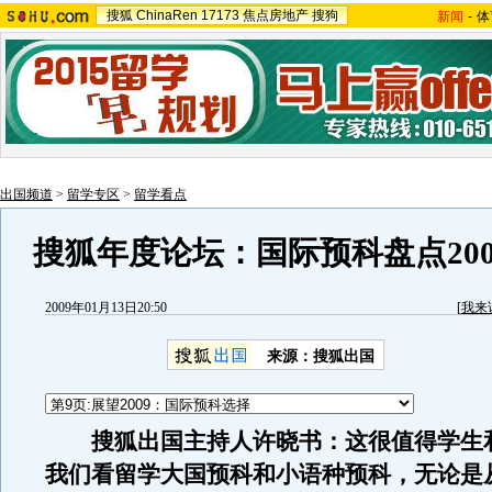
搜狐
ChinaRen
17173
焦点房地产
搜狗
新闻
-
体
出国频道
>
留学专区
>
留学看点
搜狐年度论坛：国际预科盘点2008
2009年01月13日20:50
[
我来
来源：
搜狐出国
搜狐出国主持人许晓书：这很值得学生
我们看留学大国预科和小语种预科，无论是