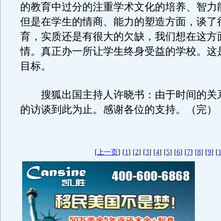
的教育中过分的注重学术文化的培养、智力
但是在学生的情商、能力的塑造方面，谈了
育，实质还是有很大的欠缺，我们想在这方
情。真正办一所让学生终身受益的学校。这
目标。
搜狐出国主持人许晓书：由于时间的关
的访谈到此为止。感谢各位的支持。（完）
[
上一页
] [
1
] [
2
] [
3
] [
4
] [
5
] [
6
] [
7
] [
8
] [
9
] [