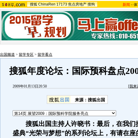
搜狐
ChinaRen
17173
焦点房地产
搜狗
新闻
-
体
出国频道
>
留学专区
>
留学看点
搜狐年度论坛：国际预科盘点2008
2009年01月13日20:50
[
我来
来源：
搜狐出国
搜狐出国主持人许晓书：最后，在我们
盛典“光荣与梦想”的系列论坛上，有请在座