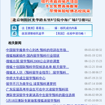
相关新闻
·
中国留学服务中心刘杰:预科的培训在市场...
09-03-02 00:32
·
搜狐独家稿件:国内留学预科行业现状
09-01-19 12:01
·
搜狐出国:留学预科2008公众评价调查
08-12-21 15:23
·
搜狐十佳国际预科学院候选名单:航天留学...
08-12-21 10:44
·
搜狐名人坊《预科留学全指导》:留学预科...
08-11-08 06:17
·
华侨大学成立留学预科中心
08-07-19 21:32
·
留学不只为拿学位 读英预科逐梦想
08-07-14 10:00
·
广东应届高考毕业生可在中大读留学预科班
08-06-21 09:20
·
澳际资深留学专家谈高中生留学预科的最佳选择
08-06-02 09:20
·
5月18日澳际专家做客搜狐谈留学预科
07-05-10 09:31