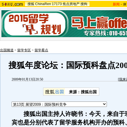
搜狐
ChinaRen
17173
焦点房地产
搜狗
新闻
-
体
出国频道
>
留学专区
>
留学看点
搜狐年度论坛：国际预科盘点2008
2009年01月13日20:50
[
我来
来源：
搜狐出国
搜狐出国主持人许晓书：今天，来自于
宾也是分别代表了留学服务机构开办的预科