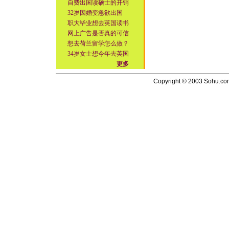
自费出国读硕士的开销
32岁因婚变急欲出国
职大毕业想去英国读书
网上广告是否真的可信
想去荷兰留学怎么做？
34岁女士想今年去英国
更多
Copyright © 2003 Sohu.com I