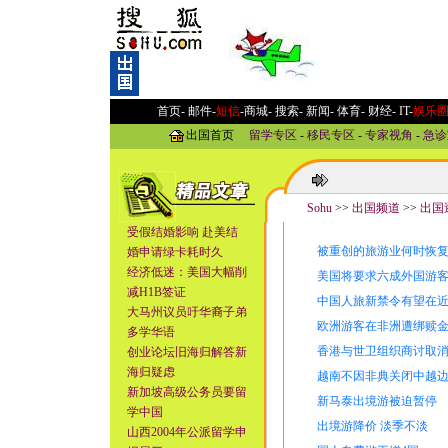
首页-
邮件
-
短信
-
商城
-
搜索
-
新闻
-
体育
-
财经
-
IT
-
娱乐
出国首页
留学专区
-
移民专区
-
专家视角
-
急诊
Sohu
>>
出国频道
>>
出国
受假结婚影响 赴美结
被重创的旅游业何时恢
婚申请绿卡耗时久
经济低迷：美国大幅削
美国将要求六成外国游
减H1B签证
中国人旅新禁令有望在
大马州议员吁华裔子弟
欧洲游客在非洲遭绑赎
多学华语
香港与世卫组织商讨取
创业论坛旧海归解答新
海归疑虑
越南不因非典关闭中越
新加坡高级公务员要留
新马泰出境游被迫暂停
学中国
出境游降价 淡季不淡
山西2004年公派留学申