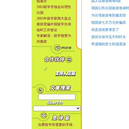
国人自费游再增4国
报展开
2003留学市场走向理性
我国公民出国旅游渐成
出国
为出境旅游者防骗支招
2003年留学新闻大盘点
德国游七天万元价偏高
塞班受骗中国留学生得
埃及游就要便宜了
临时工作签证
专家解读：留学预警为
游伏尔加河见不到纤夫
何频发
带遗憾的意大利逍遥游
自费留学所需要的手续