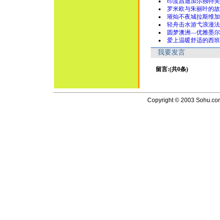
印度昌迪加尔独特美
罗米欧与朱丽叶的故
璀灿不夜城拉斯维加
轻舟击水游弋浪漫法
圆梦澳洲—优雅墨尔
爱上温暖舒适的西班
我要发言
留言:(共0条)
Copyright © 2003 Sohu.com I