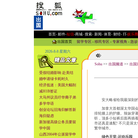
首页-
邮件
-
短信
-
商城
-
搜索
-
新闻
-
体育
-
财经
-
IT
-
娱乐
出国首页
留学专区
-
移民专区
-
专家视角
-
急诊
2026-8-8 星期六
Sohu
>>
出国频道
>>
出国
受假结婚影响 赴美结
婚申请绿卡耗时久
经济低迷：美国大幅削
减H1B签证
大马州议员吁华裔子弟
安大略省给我最深刻的印
多学华语
加拿大首都渥太华国会大
创业论坛旧海归解答新
排轮膝上的护膝。辣妹穿著小
海归疑虑
听，顶多小短裤后面再插着
新加坡高级公务员要留
市还真是速配! 不只是渥
学中国
繁华城市。
山西2004年公派留学申
绿色天堂-运动乐园