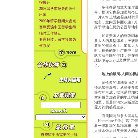
报展开
多伦多是加拿大东岸最大
2003留学市场走向理性
带，据说它也是加虽然今
出国
一片90% 土地都是森林
2003年留学新闻大盘点
城市，室内园林面积达1 
塞班受骗中国留学生得
身于绿油忘忧的公园草地
临时工作签证
如果美国人的刻版印象是坐在
专家解读：留学预警为
拿大人的典型印象，应该
何频发
巷里的健康勇士。加拿大
时，机长的例行广播中，
队大获全胜的佳绩，住在多伦多如
球队(Raptors)以及世
了。
地上的破洞-人间的极
多伦多的印地安旧名为「
掉尼加拉瀑布。从多伦多市区驱
瀑布的形成，据说是尼加拉
空俯瞰美加边界的地上彷佛
湖里，巨量的河水从断崖
霆万钧的盛况空前。
而美国与加拿大国界边缘
（Horseshoe Fall
看一眼壮观的马蹄瀑布，
人茶余饭后耻笑美国人的
自费留学所需要的手续