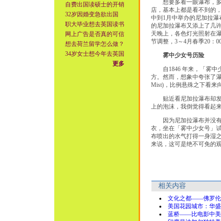
想要多看一眼瀑布，多听一
自费出国读硕士的开销
店，基本上都是看不到的，
32岁因婚变急欲出国
中到1月中举办的尼加拉瀑布冬季灯饰嘉
职大毕业想去英国读书
的尼加拉瀑布又添上了几
天晚上，各色灯光照射在
网上广告是否真的可信
节调整，3～4月春季20：00
想去荷兰留学怎么做？
34岁女士想今年去英国
雾中少女号历险
更多
自1846 年来，「雾中
方。然而，想象中夸张了瀑布
Mist)，比例悬殊之下
贴近看尼加拉瀑布却发现
上的泡沫，我倒觉得看起
因为尼加拉瀑布并没有想
衣，坐在「雾中少女号」
布喷出的水气打得一身湿
来说，这可是绝不可免的
相关内容
文化之都——佛罗伦
美国花园城市：华盛
蓝桥——比电影中美