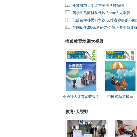
7
伦敦城市大学北京英国学校招聘
8
留学生后悔排队代购iPhone 6 太辛苦
9
低龄留学移民引争议 支持者称拼爹不如
10
英国衍生200余科研岗位 物理专业就业
搜狐教育培训大视野
小语种人才有多吃香？
中国式精英移民
教育·大视野