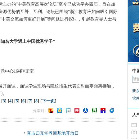
办的“中美教育高层次论坛”至今已成功举办四届，旨在加
资源优势的互补、互利。论坛已围绕“浙江教育应如何吸引国际
、“中美交流如何更好开展”等问题进行探讨，引起教育界人士与
国知名大学遇上中国优秀学子”
中
中心16楼VIP室
开面试，面试学生现场与院校招生代表面对面零距离接触，
新
门。
软
 [
3
] [
4
] [
5
] [
6
] [
7
] [
8
] [
下一页
]
分享到：
人
1
2
直击归真堂养熊基地开放日