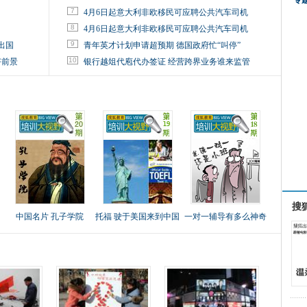
专
7
4月6日起意大利非欧移民可应聘公共汽车司机
8
4月6日起意大利非欧移民可应聘公共汽车司机
9
出国
青年英才计划申请超预期 德国政府忙“叫停”
10
好前景
银行越俎代庖代办签证 经营跨界业务谁来监管
搜
中国名片 孔子学院
托福 驶于美国来到中国
一对一辅导有多么神奇