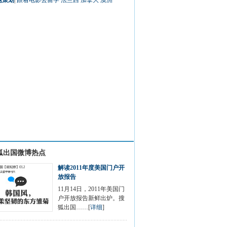
题策划
|
跟着电影去留学
法兰西
加拿大
澳洲
狐出国微博热点
解读2011年度美国门户开
放报告
11月14日，2011年美国门
户开放报告新鲜出炉。搜
狐出国……[
详细
]