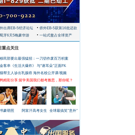
日重点关注
移民部要出最强猛招：一刀切作废百万积案
金客串《生活大爆炸》 与“谢耳朵”正面PK
猫帮主人诊出乳腺癌
海外名校公开课/视频
鸭精彩分享:留学美国我们都考雅思，那你呢？
书豪萌照
阿富汗高考女生
全球最搞笑"意外"