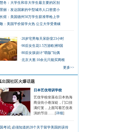
慧冬：大学生和非大学生最主要的区别
景丽：发达国家的中型城市人口密度小
长煜：美国德州50万学生获准带枪上学
敬：美国平价留学火热 公立大学受青睐
·
20岁宅男每天呆卧室23小时
·
90后女生花1.5万游欧洲9国
·
80后女孩设计“萌版”玩偶
·
北京大葱:10余元只能买两根
更多>>
狐出国社区火爆话题
日本艺伎培训学校
艺伎学校坐落在日本热海
商业街小巷深处，门口挂
满灯笼，上面写着艺伎表
演的节目……[
详细
]
国考试
|
必须知道的28个关于留学美国的误传