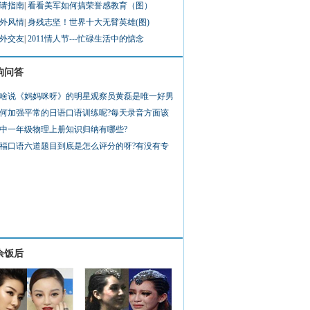
请指南
|
看看美军如何搞荣誉感教育（图）
外风情
|
身残志坚！世界十大无臂英雄(图)
外交友
|
2011情人节---忙碌生活中的惦念
狗问答
啥说《妈妈咪呀》的明星观察员黄磊是唯一好男
何加强平常的日语口语训练呢?每天录音方面该
中一年级物理上册知识归纳有哪些?
福口语六道题目到底是怎么评分的呀?有没有专
余饭后