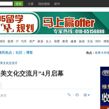
注册
我的搜狐
邮件
财经
-
股票
-
IT
-
汽车
-
房产
-
家居
-
女人
-
母婴
-
教育
-
健康
-
旅游
-
文化
-
BBS
-
博
移民热点
|
社区
|
博客
热点：
世界大学
中美文化交流月
中美文化交流月”4月启幕
狐教育