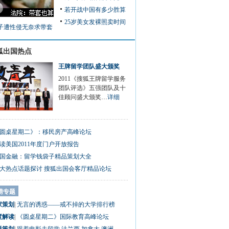
若开战中国有多少胜算
25岁美女发裸照卖时间
子遭性侵无奈求带套
狐出国热点
王牌留学团队盛大颁奖
2011《搜狐王牌留学服务
团队评选》五强团队及十
佳顾问盛大颁奖…
详细
圆桌星期二》：移民房产高峰论坛
读美国2011年度门户开放报告
国金融：留学钱袋子精品策划大全
0大热点话题探讨 搜狐出国会客厅精品论坛
磅专题
家策划
|
无言的诱惑——戒不掉的大学排行榜
度解读
|
《圆桌星期二》国际教育高峰论坛