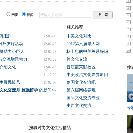
3
4
网页
新闻
5
6
相关推荐
7
(图)
中美文化对比
12-03-06
8
对外友好活动
2012第六届华人网...
12-02-23
9
10
身份助力小巨人
杨士忠的中美关系好吗
12-02-23
与交流增添动力
跨文化交流
12-02-22
介绍文化
普渡盖莱默校区
12-02-15
搜
中美政治文化差异原因
11-12-20
生展民族风
岛国文化交流吧
11-02-07
文化交流月 施强留学
的新闻>>
第六届网络春晚
国际文化交流专业
中西文化交流
专
搜狐时尚文化生活精品