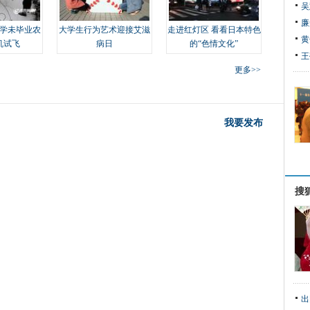
吴
廉
学未毕业农
大学生行为艺术迎接艾滋
走进红灯区 看看日本特色
黄
机试飞
病日
的“色情文化”
王
更多>>
我要发布
搜
出