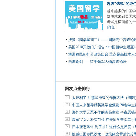
超级"烤鸭"的绝
越来越多的中国学
阶段就来到美国求
考试是横面前的一
[详细]
搜狐《圆桌星期二》——国际高中高峰论
美国2010开放门户报告：中国留学生增至12
澳洲移民新打分政策出台 重点是高技术人
西湖论剑——留学领军人物高峰论坛
网友点击排行
1
太犀利了！ 那些神级的作弊方法（组图
2
中国未来领导精英奖学金颁发 20名学生
3
海外大学无恶不作的奇葩室友 半夜恶搞
4
温家宝女儿朴实节俭 在美留学曾卖二手
5
日本变态风俗 到了才知道什么是尺度（
6
搜狐出国移民沙龙：政策频变背后的冷