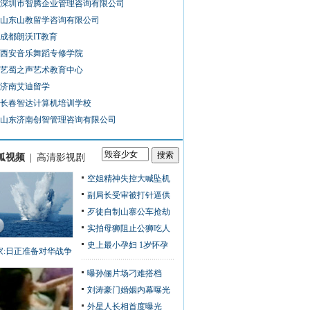
深圳市智腾企业管理咨询有限公司
山东山教留学咨询有限公司
成都朗沃IT教育
西安音乐舞蹈专修学院
艺蜀之声艺术教育中心
济南艾迪留学
长春智达计算机培训学校
山东济南创智管理咨询有限公司
狐视频
|
高清影视剧
空姐精神失控大喊坠机
副局长受审被打针逼供
歹徒自制山寨公车抢劫
实拍母狮阻止公狮吃人
史上最小孕妇 1岁怀孕
家:日正准备对华战争
曝孙俪片场刁难搭档
刘涛豪门婚姻内幕曝光
外星人长相首度曝光