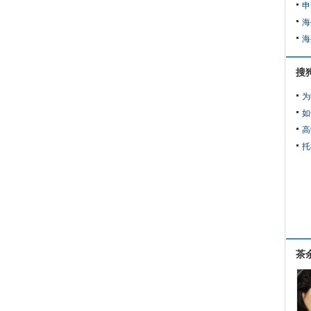
申
海
海
搜
为
如
高
托
茶