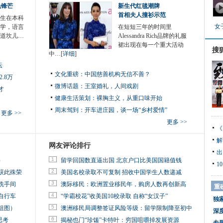
色锋芒
新生代红毯潮牌
首相夫人撞衫示范
生在本科
女
学，语言
在短短三年的时间里
道坎儿…
Alessandra Rich品牌的礼服
裙出现在每一个重大活动
搜
中…[
详细
]
坛
文化重磅：
中国慈善机构无信不善？
.8万
微博话题：
王室婚礼，人间戏剧
才
健康生活策划：
裸胸主义，从重口味开始
周末驾到：
开车进庄园，谈一场“乡村爱情”
更多 >>
更多 >>
《
解
网友评论排行
出
1
）
留学回国数直逼出国 北京户口比美国国籍值钱
1
2
获此殊荣
美国名校录取不可复制 招收中国学生人数递减
3
洗手间
澳际移民：欧洲置业移民年，购房人数再创新高
重
4
自行车
“学霸校花”收美国10校录取 自称“女汉子”
独
5
组图）
澳洲移民局调整签证风险等级：留学限制降至初中
深
6
思考
揭秘也门“珍馐”卡特叶：穷国咀嚼掉发展资源