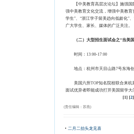
【中美教育高层次论坛】施强国际主
强中美教育文化交流，增强中美教育
学生”、“浙江学子留美趋向低龄化”
广大学生、家长、媒体的广泛关注。
（二）大型招生面试会之“当美
时间：13:00-17:00
地点：杭州市天目山路7号东海创意
美国六所TOP知名院校联合来杭展
面试优异者即能成功打开美国留学大
[1] [
2
]
(责任编辑：苏燕)
二月二抬头龙见喜