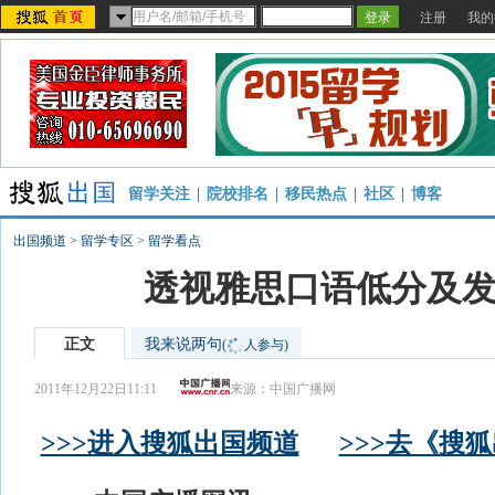
注册
我的
留学关注
|
院校排名
|
移民热点
|
社区
|
博客
出国频道
>
留学专区
>
留学看点
透视雅思口语低分及
正文
我来说两句
(
人参与)
2011年12月22日11:11
来源：
中国广播网
>>>进入搜狐出国频道
>>>去《搜