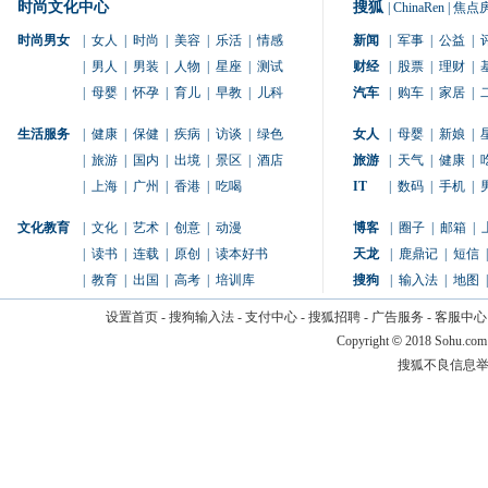
时尚文化中心
搜狐
|
ChinaRen
|
焦点
时尚男女
|
女人
|
时尚
|
美容
|
乐活
|
情感
新闻
|
军事
|
公益
|
|
男人
|
男装
|
人物
|
星座
|
测试
财经
|
股票
|
理财
|
|
母婴
|
怀孕
|
育儿
|
早教
|
儿科
汽车
|
购车
|
家居
|
生活服务
|
健康
|
保健
|
疾病
|
访谈
|
绿色
女人
|
母婴
|
新娘
|
|
旅游
|
国内
|
出境
|
景区
|
酒店
旅游
|
天气
|
健康
|
|
上海
|
广州
|
香港
|
吃喝
IT
|
数码
|
手机
|
文化教育
|
文化
|
艺术
|
创意
|
动漫
博客
|
圈子
|
邮箱
|
|
读书
|
连载
|
原创
|
读本好书
天龙
|
鹿鼎记
|
短信
|
|
教育
|
出国
|
高考
|
培训库
搜狗
|
输入法
|
地图
|
设置首页
-
搜狗输入法
-
支付中心
-
搜狐招聘
-
广告服务
-
客服中心
Copyright
©
2018 Sohu.com
搜狐不良信息