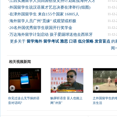
·
江西实施留学人员回国创业支持计划延揽海外人才
11-12-
·
外国留学生说汉语展才艺总决赛在津举行(组图)
11-12-
·
在津外国留学生 来自155个国家 16805人
11-12-
·
海外留学人员广州"觅缘" 或观望或积极
11-12-
·
20名外国优秀留学生获国开行奖学金
11-12-
·
万达海外留学计划启动 孩子爱踢球送他去西班牙
11-12-
更多关于
留学海外 留学考试 雅思 口语 低分策略 发音盲点
的
闻>
相关视频新闻
你见过这么无节操的语
触屏听语音 盲人也能上
之外国留学生的
音对话吗?
网"冲浪"
京生活