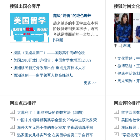
搜狐出国会客厅
搜狐时尚文化
超级"烤鸭"的绝色锋芒
越来越多的中国学生在本科
阶段就来到美国求学，语言
考试是横面前的一道坎儿…
[详细]
中…[
详细
]
搜狐《圆桌星期二》——国际高中高峰论坛
文化重磅：
中
美国2010开放门户报告：中国留学生增至12.8万
微博话题：
王
澳洲移民新打分政策出台 重点是高技术人才
健康生活策划
西湖论剑——留学领军人物高峰论坛
周末驾到：
开
更多 >>
网友点击排行
网友评论排行
1
1
太犀利了！ 那些神级的作弊方法（组图）
留学回国数
2
2
中国未来领导精英奖学金颁发 20名学生获此殊荣
美国名校录
3
3
海外大学无恶不作的奇葩室友 半夜恶搞洗手间
澳际移民：
4
4
温家宝女儿朴实节俭 在美留学曾卖二手自行车
“学霸校花”