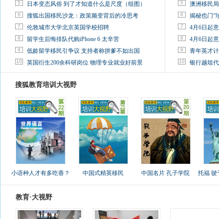
5
5
日本变态风俗 到了才知道什么是尺度（组图）
澳洲移民局
6
6
搜狐出国移民沙龙：政策频变背后的冷思考
揭秘也门“
7
7
伦敦城市大学北京英国学校招聘
4月6日起
8
8
留学生后悔排队代购iPhone 6 太辛苦
4月6日起
9
9
低龄留学移民引争议 支持者称拼爹不如出国
青年英才计
10
10
英国衍生200余科研岗位 物理专业就业好前景
银行越俎代
搜狐教育培训大视野
小语种人才有多吃香？
中国式精英移民
中国名片 孔子学院
托福 
教育·大视野