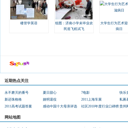
楼管学英语
组图：济南小学未毕业农
大学生行为艺术迎
民造飞机试飞
病日
近期热点关注
永不磨灭的番号
夏日甜心
7电影
快乐
新还珠格格
姚明退役
2011上海车展
私募
2011高考试题答案
感动中国十大母亲评选
社区2010年度行业口碑榜
贵州
网站地图