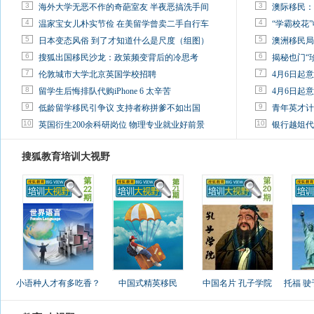
3
3
海外大学无恶不作的奇葩室友 半夜恶搞洗手间
澳际移民：
4
4
温家宝女儿朴实节俭 在美留学曾卖二手自行车
“学霸校花”
5
5
日本变态风俗 到了才知道什么是尺度（组图）
澳洲移民局
6
6
搜狐出国移民沙龙：政策频变背后的冷思考
揭秘也门“
7
7
伦敦城市大学北京英国学校招聘
4月6日起
8
8
留学生后悔排队代购iPhone 6 太辛苦
4月6日起
9
9
低龄留学移民引争议 支持者称拼爹不如出国
青年英才计
10
10
英国衍生200余科研岗位 物理专业就业好前景
银行越俎代
搜狐教育培训大视野
小语种人才有多吃香？
中国式精英移民
中国名片 孔子学院
托福 