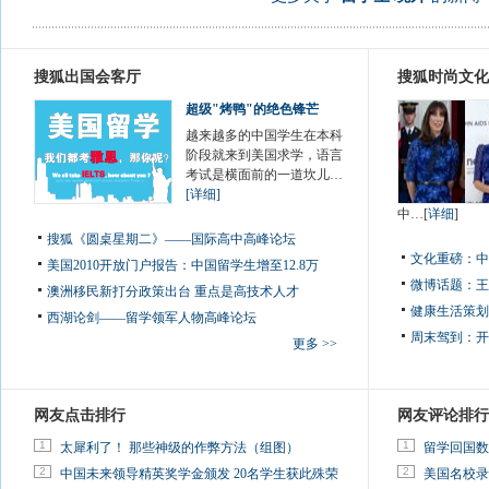
搜狐出国会客厅
搜狐时尚文化
超级"烤鸭"的绝色锋芒
越来越多的中国学生在本科
阶段就来到美国求学，语言
考试是横面前的一道坎儿…
[详细]
中…[
详细
]
搜狐《圆桌星期二》——国际高中高峰论坛
文化重磅：
中
美国2010开放门户报告：中国留学生增至12.8万
微博话题：
王
澳洲移民新打分政策出台 重点是高技术人才
健康生活策划
西湖论剑——留学领军人物高峰论坛
周末驾到：
开
更多 >>
网友点击排行
网友评论排行
1
1
太犀利了！ 那些神级的作弊方法（组图）
留学回国数
2
2
中国未来领导精英奖学金颁发 20名学生获此殊荣
美国名校录