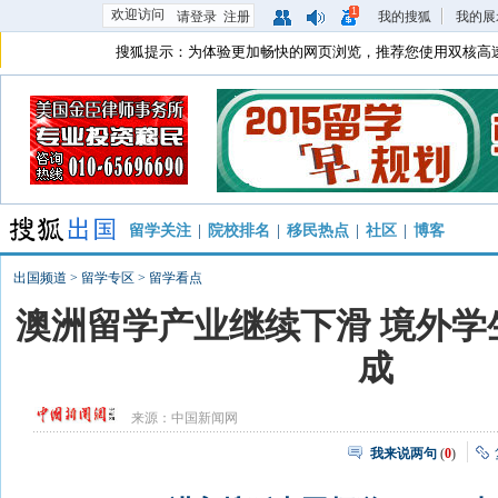
1
欢迎访问
请登录
注册
我的搜狐
我的展
搜狐提示：为体验更加畅快的网页浏览，推荐您使用双核高
留学关注
|
院校排名
|
移民热点
|
社区
|
博客
出国频道
>
留学专区
>
留学看点
澳洲留学产业继续下滑 境外学
成
来源：
中国新闻网
我来说两句
(
0
)