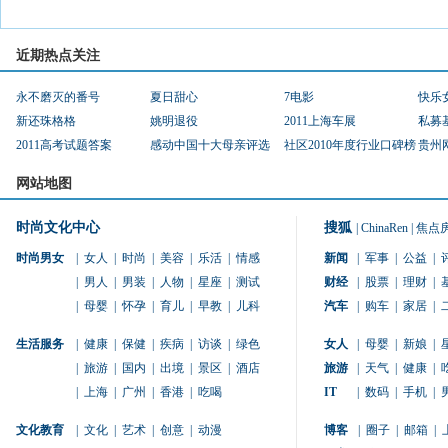
近期热点关注
永不磨灭的番号
夏日甜心
7电影
快乐
新还珠格格
姚明退役
2011上海车展
私募
2011高考试题答案
感动中国十大母亲评选
社区2010年度行业口碑榜
贵州
网站地图
时尚文化中心
搜狐
|
ChinaRen
|
焦点
时尚男女
|
女人
|
时尚
|
美容
|
乐活
|
情感
新闻
|
军事
|
公益
|
|
男人
|
男装
|
人物
|
星座
|
测试
财经
|
股票
|
理财
|
|
母婴
|
怀孕
|
育儿
|
早教
|
儿科
汽车
|
购车
|
家居
|
生活服务
|
健康
|
保健
|
疾病
|
访谈
|
绿色
女人
|
母婴
|
新娘
|
|
旅游
|
国内
|
出境
|
景区
|
酒店
旅游
|
天气
|
健康
|
|
上海
|
广州
|
香港
|
吃喝
IT
|
数码
|
手机
|
文化教育
|
文化
|
艺术
|
创意
|
动漫
博客
|
圈子
|
邮箱
|