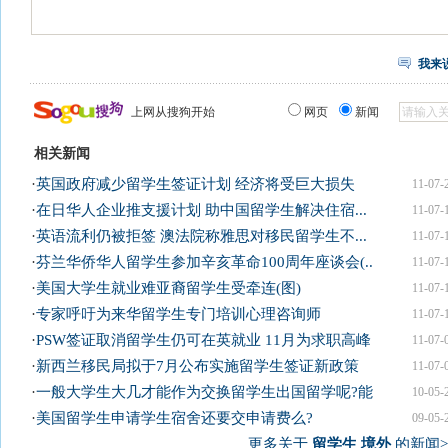
我来
上网从搜狗开始
网页
新闻
相关新闻
·
英国政府减少留学生签证计划 经济将受巨大损失
11-07-
·
在日华人企业推支援计划 助中国留学生解决住宿...
11-07-
·
英语流利仍被拒签 澳法院称雅思对移民留学生不...
11-07-
·
芬兰华侨华人留学生参加辛亥革命100周年座谈会(..
11-07-
·
美国大学生就业难亚裔留学生受牵连(图)
11-07-
·
专家呼吁为来华留学生专门培训心理咨询师
11-07-
·
PSW签证取消留学生仍可在英就业 11月为求职高峰
11-07-
·
新西兰移民局拟于7月公布实施留学生签证新政策
11-07-
·
一般大学生大几才能作为交换留学生出国留学呢?能
10-05-
·
美国留学生申请学生宿舍还要交申请费么?
09-05-
更多关于
留学生 境外
的新闻>