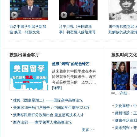
百名中国学生留学新加
辽宁卫视《王刚讲故
川中将帅熊克武 
坡 换回一张假文凭
事》初恋情人嫁给亲哥
到解放的战火硝
搜狐出国会客厅
搜狐时尚文化
超级"烤鸭"的绝色锋芒
越来越多的中国学生在本科
阶段就来到美国求学，语言
考试是横面前的一道坎儿…
[详细]
中…[
详细
]
搜狐《圆桌星期二》——国际高中高峰论坛
文化重磅：
中
美国2010开放门户报告：中国留学生增至12.8万
微博话题：
王
澳洲移民新打分政策出台 重点是高技术人才
健康生活策划
西湖论剑——留学领军人物高峰论坛
周末驾到：
开
更多 >>