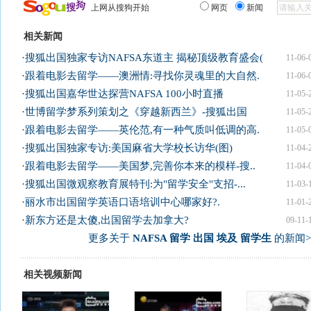
上网从搜狗开始
网页
新闻
相关新闻
·
搜狐出国独家专访NAFSA东道主 揭秘顶级教育盛会(
11-06-
·
跟着电影去留学——澳洲情:寻找你灵魂里的大自然.
11-06-
·
搜狐出国嘉华世达探营NAFSA 100小时直播
11-05-
·
世博留学梦系列策划之《穿越新西兰》-搜狐出国
11-05-
·
跟着电影去留学——英伦范,有一种气质叫低调的高.
11-05-
·
搜狐出国独家专访:美国麻省大学校长访华(图)
11-04-
·
跟着电影去留学——美国梦,完善你本来的模样-搜..
11-04-
·
搜狐出国微观察教育展特刊:为"留学安全"支招-...
11-03-
·
丽水市出国留学英语口语培训中心哪家好?.
11-01-
·
新东方还是太傻,出国留学去加拿大?
09-11-
更多关于
NAFSA 留学 出国 埃及 留学生
的新闻>
相关视频新闻