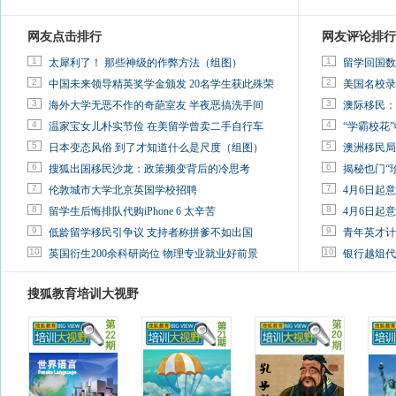
网友点击排行
网友评论排行
1
1
太犀利了！ 那些神级的作弊方法（组图）
留学回国数
2
2
中国未来领导精英奖学金颁发 20名学生获此殊荣
美国名校录
3
3
海外大学无恶不作的奇葩室友 半夜恶搞洗手间
澳际移民：
4
4
温家宝女儿朴实节俭 在美留学曾卖二手自行车
“学霸校花”
5
5
日本变态风俗 到了才知道什么是尺度（组图）
澳洲移民局
6
6
搜狐出国移民沙龙：政策频变背后的冷思考
揭秘也门“
7
7
伦敦城市大学北京英国学校招聘
4月6日起
8
8
留学生后悔排队代购iPhone 6 太辛苦
4月6日起
9
9
低龄留学移民引争议 支持者称拼爹不如出国
青年英才计
10
10
英国衍生200余科研岗位 物理专业就业好前景
银行越俎代
搜狐教育培训大视野