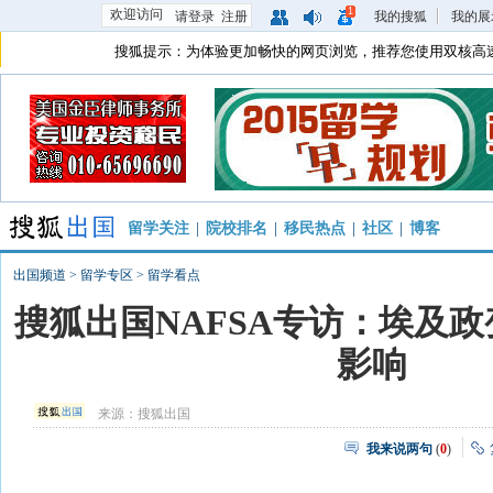
1
欢迎访问
请登录
注册
我的搜狐
我的展
搜狐提示：为体验更加畅快的网页浏览，推荐您使用双核高
留学关注
|
院校排名
|
移民热点
|
社区
|
博客
出国频道
>
留学专区
>
留学看点
搜狐出国NAFSA专访：埃及
影响
来源：
搜狐出国
我来说两句
(
0
)