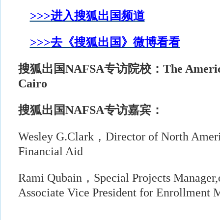
>>>进入搜狐出国频道
>>>
去《搜狐出国》微博看看
搜狐出国NAFSA专访院校：The American U
Cairo
搜狐出国NAFSA专访嘉宾：
Wesley G.Clark，Director of North Amer
Financial Aid
Rami Qubain，Special Projects Manager,of
Associate Vice President for Enrollment