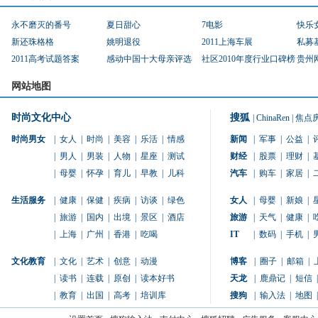
永不磨灭的番号
夏日甜心
7电影
快乐
新还珠格格
姚明退役
2011上海车展
私募
2011高考试题答案
感动中国十大母亲评选
社区2010年度行业口碑榜
贵州
网站地图
时尚文化中心
搜狐
|
ChinaRen
|
焦点
时尚男女
|
女人
|
时尚
|
美容
|
乐活
|
情感
新闻
|
军事
|
公益
|
|
男人
|
男装
|
人物
|
星座
|
测试
财经
|
股票
|
理财
|
|
母婴
|
怀孕
|
育儿
|
早教
|
儿科
汽车
|
购车
|
家居
|
生活服务
|
健康
|
保健
|
疾病
|
访谈
|
绿色
女人
|
母婴
|
新娘
|
|
旅游
|
国内
|
出境
|
景区
|
酒店
旅游
|
天气
|
健康
|
|
上海
|
广州
|
香港
|
吃喝
IT
|
数码
|
手机
|
文化教育
|
文化
|
艺术
|
创意
|
动漫
博客
|
圈子
|
邮箱
|
|
读书
|
连载
|
原创
|
读本好书
天龙
|
鹿鼎记
|
短信
|
|
教育
|
出国
|
高考
|
培训库
搜狗
|
输入法
|
地图
|