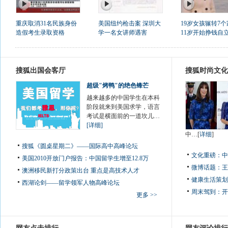
重庆取消31名民族身份
美国纽约枪击案 深圳大
19岁女孩辗转7个
造假考生录取资格
学一名女讲师遇害
11岁开始挣钱自
搜狐出国会客厅
搜狐时尚文化
超级"烤鸭"的绝色锋芒
越来越多的中国学生在本科
阶段就来到美国求学，语言
考试是横面前的一道坎儿…
[详细]
中…[
详细
]
搜狐《圆桌星期二》——国际高中高峰论坛
文化重磅：
中
美国2010开放门户报告：中国留学生增至12.8万
微博话题：
王
澳洲移民新打分政策出台 重点是高技术人才
健康生活策划
西湖论剑——留学领军人物高峰论坛
周末驾到：
开
更多 >>