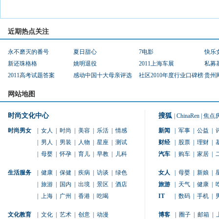
近期热点关注
永不磨灭的番号
夏日甜心
7电影
快乐
新还珠格格
姚明退役
2011上海车展
私募
2011高考试题答案
感动中国十大母亲评选
社区2010年度行业口碑榜
贵州
网站地图
时尚文化中心
搜狐
|
ChinaRen
|
焦点
时尚男女
|
女人
|
时尚
|
美容
|
乐活
|
情感
新闻
|
军事
|
公益
|
|
男人
|
男装
|
人物
|
星座
|
测试
财经
|
股票
|
理财
|
|
母婴
|
怀孕
|
育儿
|
早教
|
儿科
汽车
|
购车
|
家居
|
生活服务
|
健康
|
保健
|
疾病
|
访谈
|
绿色
女人
|
母婴
|
新娘
|
|
旅游
|
国内
|
出境
|
景区
|
酒店
旅游
|
天气
|
健康
|
|
上海
|
广州
|
香港
|
吃喝
IT
|
数码
|
手机
|
文化教育
|
文化
|
艺术
|
创意
|
动漫
博客
|
圈子
|
邮箱
|