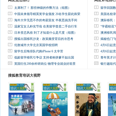
网友点击排行
网友评论排行
1
1
太犀利了！ 那些神级的作弊方法（组图）
留学回国数
2
2
中国未来领导精英奖学金颁发 20名学生获此殊荣
美国名校录
3
3
海外大学无恶不作的奇葩室友 半夜恶搞洗手间
澳际移民：
4
4
温家宝女儿朴实节俭 在美留学曾卖二手自行车
“学霸校花”
5
5
日本变态风俗 到了才知道什么是尺度（组图）
澳洲移民局
6
6
搜狐出国移民沙龙：政策频变背后的冷思考
揭秘也门“
7
7
伦敦城市大学北京英国学校招聘
4月6日起
8
8
留学生后悔排队代购iPhone 6 太辛苦
4月6日起
9
9
低龄留学移民引争议 支持者称拼爹不如出国
青年英才计
10
10
英国衍生200余科研岗位 物理专业就业好前景
银行越俎代
搜狐教育培训大视野