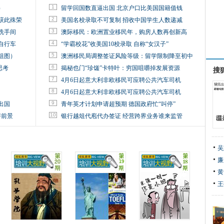
1
）
留学回国数直逼出国 北京户口比美国国籍值钱
2
获此殊荣
美国名校录取不可复制 招收中国学生人数递减
3
洗手间
澳际移民：欧洲置业移民年，购房人数再创新高
4
自行车
“学霸校花”收美国10校录取 自称“女汉子”
5
组图）
澳洲移民局调整签证风险等级：留学限制降至初中
6
思考
揭秘也门“珍馐”卡特叶：穷国咀嚼掉发展资源
搜
7
4月6日起意大利非欧移民可应聘公共汽车司机
8
4月6日起意大利非欧移民可应聘公共汽车司机
9
出国
青年英才计划申请超预期 德国政府忙“叫停”
10
好前景
银行越俎代庖代办签证 经营跨界业务谁来监管
吴
廉
黄
王