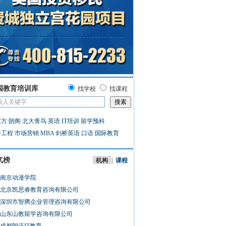
国教育培训库
找学校
找课程
东方
朗阁
北大青鸟
英语
IT培训
留学预科
件工程
市场营销
MBA
剑桥英语
口语
国际教育
气榜
机构
|
课程
南京动漫学院
北京凯思睿教育咨询有限公司
深圳市智腾企业管理咨询有限公司
山东山教留学咨询有限公司