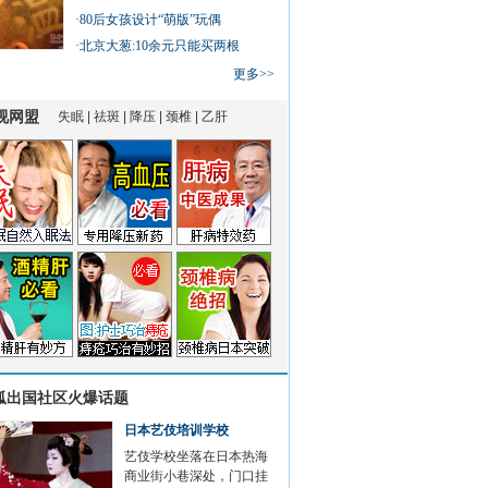
·
80后女孩设计“萌版”玩偶
·
北京大葱:10余元只能买两根
更多>>
狐出国社区火爆话题
日本艺伎培训学校
艺伎学校坐落在日本热海
商业街小巷深处，门口挂