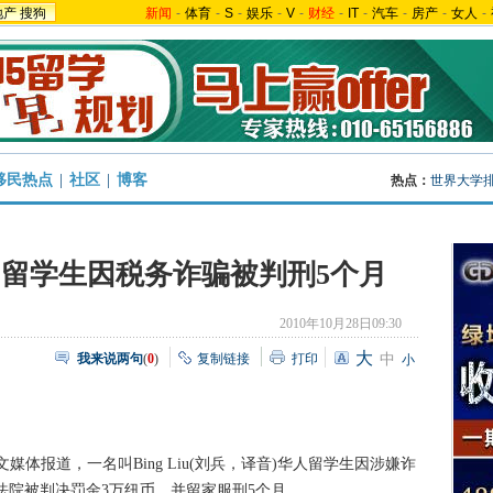
地产
搜狗
新闻
-
体育
-
S
-
娱乐
-
V
-
财经
-
IT
-
汽车
-
房产
-
女人
-
移民热点
|
社区
|
博客
热点：
世界大学
留学生因税务诈骗被判刑5个月
2010年10月28日09:30
大
我来说两句
(
0
)
复制链接
打印
中
小
报道，一名叫Bing Liu(刘兵，译音)华人留学生因涉嫌诈
兰法院被判决罚金3万纽币，并留家服刑5个月。