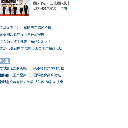
团队评选》五强团队及十
佳顾问盛大颁奖…
详细
圆桌星期二》：移民房产高峰论坛
读美国2011年度门户开放报告
国金融：留学钱袋子精品策划大全
0大热点话题探讨 搜狐出国会客厅精品论坛
磅专题
家策划
|
无言的诱惑——戒不掉的大学排行榜
度解读
|
《圆桌星期二》国际教育高峰论坛
题策划
|
跟着电影去留学
法兰西
加拿大
澳洲