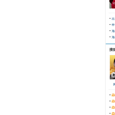
出
申
海
海
搜