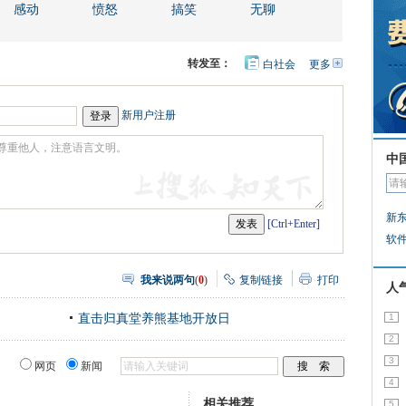
感动
愤怒
搞笑
无聊
转发至：
白社会
更多
开
心
人
网
人
豆
网
瓣
爱
新用户注册
分
享
中
新
[Ctrl+Enter]
软
我来说两句
(
0
)
复制链接
打印
人
直击归真堂养熊基地开放日
1
2
3
网页
新闻
4
相关推荐
5