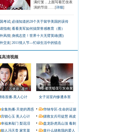
满灯笼，上面写着艺伎表
演的节目……[
详细
]
国考试
|
必须知道的28个关于留学美国的误传
请指南
|
看看美军如何搞荣誉感教育（图）
外风情
|
身残志坚！世界十大无臂英雄(图)
外交友
|
2011情人节---忙碌生活中的惦念
狐高清视频
网络首播-美人心计
女子浴室内惨遭杀害
全集热播-天使的诱惑
华纳专区-生命的证据
宫锁心玉
美人心计
拯救女兵司徒慧
画皮
幸福来敲门
梨花泪
盘龙卧虎高山顶
毒刺
能人冯天贵
家常菜
拿什么拯救我的爱人