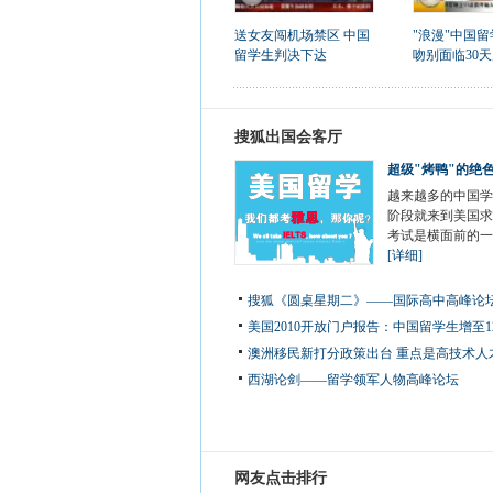
送女友闯机场禁区 中国
"浪漫"中国
留学生判决下达
吻别面临30
搜狐出国会客厅
超级"烤鸭"的绝
越来越多的中国学
阶段就来到美国求
考试是横面前的一
[详细]
搜狐《圆桌星期二》——国际高中高峰论
美国2010开放门户报告：中国留学生增至12
澳洲移民新打分政策出台 重点是高技术人
西湖论剑——留学领军人物高峰论坛
网友点击排行