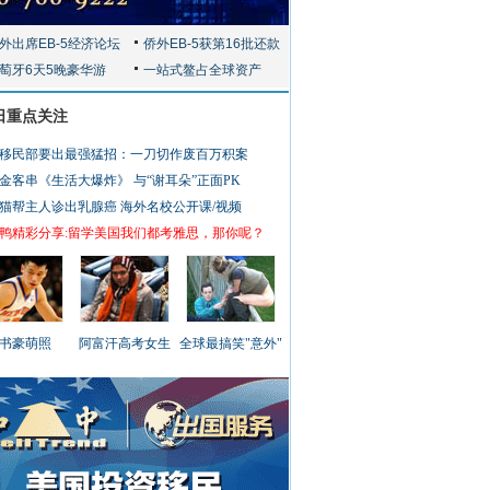
日重点关注
移民部要出最强猛招：一刀切作废百万积案
金客串《生活大爆炸》 与“谢耳朵”正面PK
猫帮主人诊出乳腺癌
海外名校公开课/视频
鸭精彩分享:留学美国我们都考雅思，那你呢？
书豪萌照
阿富汗高考女生
全球最搞笑"意外"