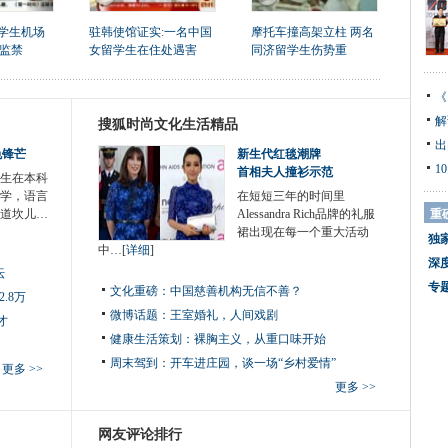
留学生机场
驻韩使馆证实:一名中国
摩托车撞高架立柱 两名
天监禁
女留学生在住处遇害
同济留学生伤势重
《
解
搜狐时尚文化生活精品
出
色锋芒
新生代红毯潮牌
1
首相夫人撞衫示范
生在本科
学，语言
在短短三年的时间里
道坎儿…
Alessandra Rich品牌的礼服
重
裙出现在每一个重大活动
独
中…[
详细
]
深
坛
专
文化重磅：
中国慈善机构无信不善？
.8万
微博话题：
王室婚礼，人间戏剧
才
健康生活策划：
裸胸主义，从重口味开始
周末驾到：
开车进庄园，谈一场“乡村爱情”
更多 >>
更多 >>
网友评论排行