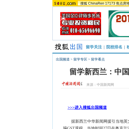
搜狐
ChinaRen
17173
焦点房
留学关注
|
院校排名
|
出国频道
>
留学专区
>
留学看点
留学新西兰：中国
来源：
中国新闻网
>>>进入搜狐出国频道
据新西兰中华新闻网援引当地英文媒体
骗GST退税，当地时间27日在奥克