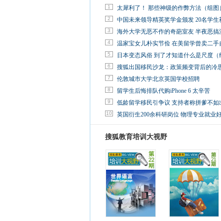
1
太犀利了！ 那些神级的作弊方法（组图
2
中国未来领导精英奖学金颁发 20名学生
3
海外大学无恶不作的奇葩室友 半夜恶搞
4
温家宝女儿朴实节俭 在美留学曾卖二手
5
日本变态风俗 到了才知道什么是尺度（
6
搜狐出国移民沙龙：政策频变背后的冷
7
伦敦城市大学北京英国学校招聘
8
留学生后悔排队代购iPhone 6 太辛苦
9
低龄留学移民引争议 支持者称拼爹不如
10
英国衍生200余科研岗位 物理专业就业
搜狐教育培训大视野