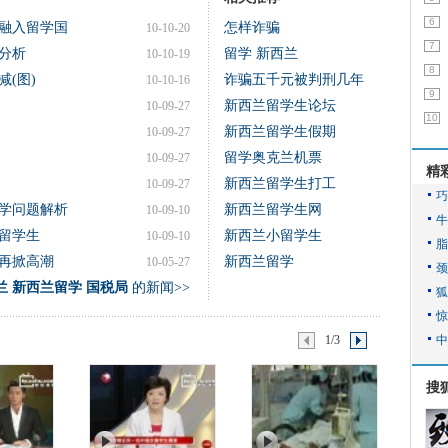
6
融入留学国
怎样诈骗
10-10-20
7
分析
留学 新西兰
10-10-19
8
减(图)
诈骗五千元被判刑几年
10-10-16
9
新西兰留学生论坛
10-09-27
10
新西兰留学生假期
10-09-27
留学奥克兰机票
10-09-27
精
新西兰留学生打工
10-09-27
学问题解析
新西兰留学生网
10-09-10
留学生
新西兰小留学生
10-09-10
再掀高潮
新西兰留学
10-05-27
兰 新西兰留学 国税局
的新闻>>
1/3
搜