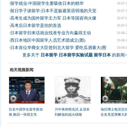
·
留学就业:中国留学生要吸收日本的精华
10-07-
·
留日学子谈留学:日本不是躲避英语弱项的天堂
10-07-
·
高考生成为国外留学主力军 日本等国咨询火爆
10-07-
·
高考后日本留学是你的首选
10-07-
·
日本留学归来话就业找准专业方向赢得主动
10-06-
·
西日本地区中国留学人员艺术团成立(图)
10-06-
·
日本首位华裔女大臣曾到北大留学 爱吃瓜酒量大(图
10-06-
更多关于
日本留学 日本留学实验试题 留学日本
的新闻>
相关视频新闻
百名中国学生留学新加
川中将帅熊克武 从清末
海归博士电话交往
坡 换回一张假文凭
到解放的战火硝烟
女友竟是摆摊大