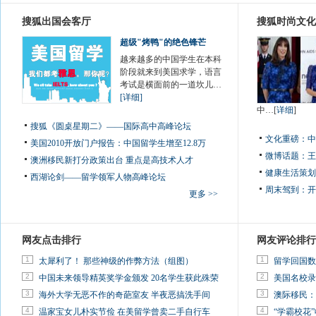
搜狐出国会客厅
搜狐时尚文化
超级"烤鸭"的绝色锋芒
越来越多的中国学生在本科
阶段就来到美国求学，语言
考试是横面前的一道坎儿…
[详细]
中…[
详细
]
搜狐《圆桌星期二》——国际高中高峰论坛
文化重磅：
中
美国2010开放门户报告：中国留学生增至12.8万
微博话题：
王
澳洲移民新打分政策出台 重点是高技术人才
健康生活策划
西湖论剑——留学领军人物高峰论坛
周末驾到：
开
更多 >>
网友点击排行
网友评论排行
1
1
太犀利了！ 那些神级的作弊方法（组图）
留学回国数
2
2
中国未来领导精英奖学金颁发 20名学生获此殊荣
美国名校录
3
3
海外大学无恶不作的奇葩室友 半夜恶搞洗手间
澳际移民：
4
4
温家宝女儿朴实节俭 在美留学曾卖二手自行车
“学霸校花”