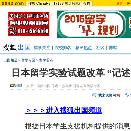
搜狐
ChinaRen
17173
焦点房地产
搜狗
新闻
-
体
留学关注
|
院校排名
|
移民热点
|
社区
|
博客
出国频道
>
留学专区
>
留学看点
日本留学实验试题改革 “记述
来源：
搜狐出国
作者：搜狐出国金吉列留学专家
我来说两句
(
0
)
＞＞＞进入搜狐出国频道
根据日本学生支援机构提供的消息