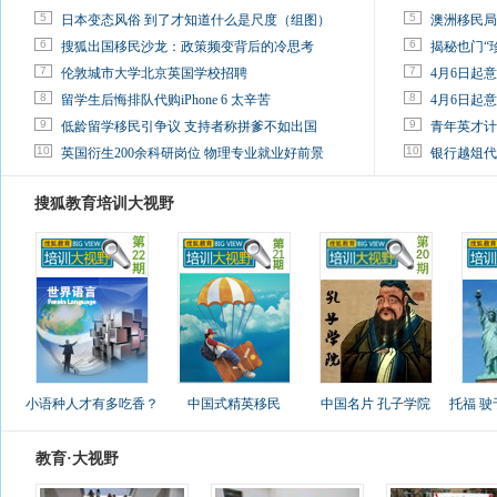
5
5
日本变态风俗 到了才知道什么是尺度（组图）
澳洲移民局
6
6
搜狐出国移民沙龙：政策频变背后的冷思考
揭秘也门“
7
7
伦敦城市大学北京英国学校招聘
4月6日起
8
8
留学生后悔排队代购iPhone 6 太辛苦
4月6日起
9
9
低龄留学移民引争议 支持者称拼爹不如出国
青年英才计
10
10
英国衍生200余科研岗位 物理专业就业好前景
银行越俎代
搜狐教育培训大视野
小语种人才有多吃香？
中国式精英移民
中国名片 孔子学院
托福 
教育·大视野