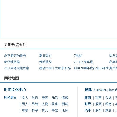
近期热点关注
永不磨灭的番号
夏日甜心
7电影
快乐
新还珠格格
姚明退役
2011上海车展
私募
2011高考试题答案
感动中国十大母亲评选
社区2010年度行业口碑榜
贵州
网站地图
时尚文化中心
搜狐
|
ChinaRen
|
焦点
时尚男女
|
女人
|
时尚
|
美容
|
乐活
|
情感
新闻
|
军事
|
公益
|
|
男人
|
男装
|
人物
|
星座
|
测试
财经
|
股票
|
理财
|
|
母婴
|
怀孕
|
育儿
|
早教
|
儿科
汽车
|
购车
|
家居
|