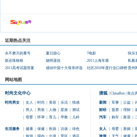
近期热点关注
永不磨灭的番号
夏日甜心
7电影
快乐
新还珠格格
姚明退役
2011上海车展
私募
2011高考试题答案
感动中国十大母亲评选
社区2010年度行业口碑榜
贵州
网站地图
时尚文化中心
搜狐
|
ChinaRen
|
焦点
时尚男女
|
女人
|
时尚
|
美容
|
乐活
|
情感
新闻
|
军事
|
公益
|
|
男人
|
男装
|
人物
|
星座
|
测试
财经
|
股票
|
理财
|
|
母婴
|
怀孕
|
育儿
|
早教
|
儿科
汽车
|
购车
|
家居
|
生活服务
|
健康
|
保健
|
疾病
|
访谈
|
绿色
女人
|
母婴
|
新娘
|
|
旅游
|
国内
|
出境
|
景区
|
酒店
旅游
|
天气
|
健康
|