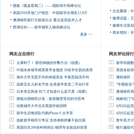
搜狐《圆桌星期二》——国际高中高峰论坛
文化重磅：
中
美国2010开放门户报告：中国留学生增至12.8万
微博话题：
王
澳洲移民新打分政策出台 重点是高技术人才
健康生活策划
西湖论剑——留学领军人物高峰论坛
周末驾到：
开
更多 >>
网友点击排行
网友评论排行
1
1
太犀利了！ 那些神级的作弊方法（组图）
留学回国数
2
2
中国未来领导精英奖学金颁发 20名学生获此殊荣
美国名校录
3
3
海外大学无恶不作的奇葩室友 半夜恶搞洗手间
澳际移民：
4
4
温家宝女儿朴实节俭 在美留学曾卖二手自行车
“学霸校花”
5
5
日本变态风俗 到了才知道什么是尺度（组图）
澳洲移民局
6
6
搜狐出国移民沙龙：政策频变背后的冷思考
揭秘也门“
7
7
伦敦城市大学北京英国学校招聘
4月6日起
8
8
留学生后悔排队代购iPhone 6 太辛苦
4月6日起
9
9
低龄留学移民引争议 支持者称拼爹不如出国
青年英才计
10
10
英国衍生200余科研岗位 物理专业就业好前景
银行越俎代