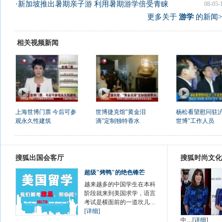
·
新加坡推出暑期亲子游 利用暑期游学倍受青睐
08-05-
更多关于
游学
的新闻>
相关视频新闻
上海世博门票 今后可参
世博捷克馆"黄金泪
杨松看望慰问驻沪
观永久性建筑
滴"定制独特香水
世博"工作人员
搜狐出国会客厅
搜狐时尚文化
超级"烤鸭"的绝色锋芒
越来越多的中国学生在本科
阶段就来到美国求学，语言
考试是横面前的一道坎儿…
[详细]
中…[
详细
]