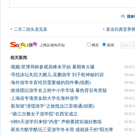
我来
二月二抬头龙见喜
直击归真堂养
上网从搜狗开始
网页
新闻
相关新闻
·
视频:世博局称参观高峰未开始 暑期将火爆
10-05-
·
寻找泳坛失踪大腕儿:吴鹏游学 刘子歌神秘封训
10-04-
·
海外游学丰富经历需要做的四件事(组图)
10-04-
·
旅游团以游学名义抢中小学市场 暴热背后有质疑
10-04-
·
上海设专项资金助大学生海外游学
10-03-
·
新加坡"浸儒游学"之旅抵达江苏南通(组图)
10-03-
·
"曲江尔雅女子游学院"在西安成立
10-02-
·
9帅9天游学归来惊"内变" 声称要踏实做好教练
10-01-
·
新东方酷学酷玩三亚游学冬令营 成就孩子的"阳光寒
10-01-