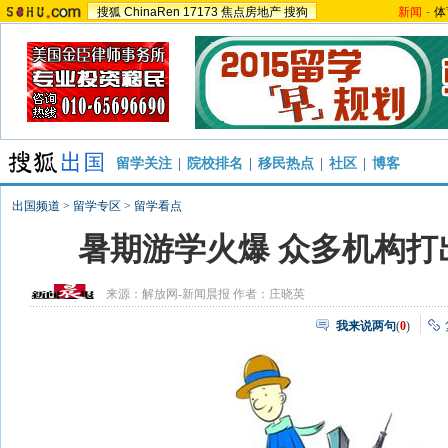
搜狐
ChinaRen
17173
焦点房地产
搜狗
新闻
-
体
留学关注
|
院校排名
|
移民热点
|
社区
|
博客
出国频道
>
留学专区
>
留学看点
暑期游学火爆 众多机构打
来源：
解放网-新闻晨报
作者：庄晓英
我来说两句
(
0
)