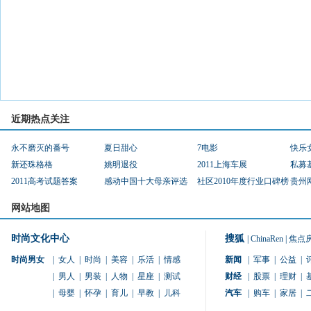
近期热点关注
永不磨灭的番号
夏日甜心
7电影
快乐
新还珠格格
姚明退役
2011上海车展
私募
2011高考试题答案
感动中国十大母亲评选
社区2010年度行业口碑榜
贵州
网站地图
时尚文化中心
搜狐
|
ChinaRen
|
焦点
时尚男女
|
女人
|
时尚
|
美容
|
乐活
|
情感
新闻
|
军事
|
公益
|
|
男人
|
男装
|
人物
|
星座
|
测试
财经
|
股票
|
理财
|
|
母婴
|
怀孕
|
育儿
|
早教
|
儿科
汽车
|
购车
|
家居
|