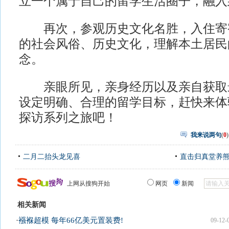
立一个属于自己的留学生活圈子，融入
再次，参观历史文化名胜，入住寄
的社会风俗、历史文化，理解本土居民
念。
亲眼所见，亲身经历以及亲自获取
设定明确、合理的留学目标，赶快来体验
探访系列之旅吧！
我来说两句
(
0
)
二月二抬头龙见喜
直击归真堂养
上网从搜狗开始
网页
新闻
相关新闻
·
襁褓超模 每年66亿美元置装费!
09-12-