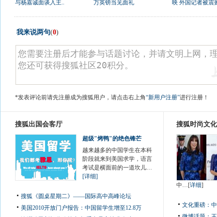
与杨嘉诚面谈入主..
万英镑当见面礼
映 外国记者被震
我来说两句
(
0
)
*发表评论前请先注册成为搜狐用户，请点击右上角
“新用户注册”
进行注册！
搜狐出国会客厅
搜狐时尚文化
超级"烤鸭"的绝色锋芒
越来越多的中国学生在本科
阶段就来到美国求学，语言
考试是横面前的一道坎儿…
[详细]
中…[
详细
]
搜狐《圆桌星期二》——国际高中高峰论坛
文化重磅：
中
美国2010开放门户报告：中国留学生增至12.8万
微博话题：
王