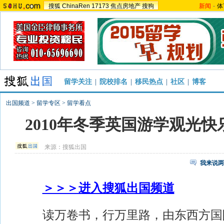
搜狐
ChinaRen
17173
焦点房地产
搜狗
新闻
-
体
留学关注
|
院校排名
|
移民热点
|
社区
|
博客
出国频道
>
留学专区
>
留学看点
2010年冬季英国游学观光
来源：
搜狐出国
我来说两
＞＞＞进入搜狐出国频道
读万卷书，行万里路，由东西方国