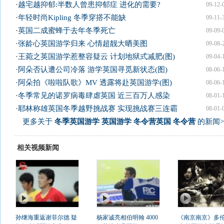
·
越宅越抑郁:半数人曾患抑郁症 进化的需要?
09-12-
·
年轻时尚Kipling 冬季穿搭不能缺
09-11-
·
英国二成蜜蜂于去年冬季死亡
09-09-
·
张龄心英国游学归来 心情超靓大晒美图
09-08-
·
王菀之英国游学惹整容疑云 计划地狱式减肥(图)
09-04-
·
阿朵否认遭公司冷落 游学英国寻觅新状态(图)
08-06-
·
阿朵拍《啦啦队歌》MV 透露将赴英国游学(图)
08-06-
·
冬季常见的诺罗病毒肆虐英国 近三百万人感染
08-01-
·
耶林称雄英国冬季越野挑战赛 实现挑战赛三连霸
08-01-
更多关于
冬季英国游学 英国游学 冬令营英国 冬令营
的新闻>
相关视频新闻
孙继海重返谢菲尔德 疑
杨家诚亮相伯明翰 4000
《南京南京》多