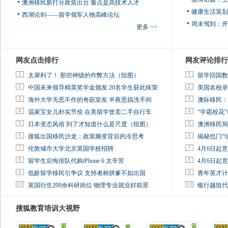
澳洲移民新打分政策出台 重点是高技术人才
健康生活策划
西湖论剑——留学领军人物高峰论坛
周末驾到：
开
更多 >>
网友点击排行
网友评论排行
1
1
太犀利了！ 那些神级的作弊方法（组图）
留学回国数
2
2
中国未来领导精英奖学金颁发 20名学生获此殊荣
美国名校录
3
3
海外大学无恶不作的奇葩室友 半夜恶搞洗手间
澳际移民：
4
4
温家宝女儿朴实节俭 在美留学曾卖二手自行车
“学霸校花”
5
5
日本变态风俗 到了才知道什么是尺度（组图）
澳洲移民局
6
6
搜狐出国移民沙龙：政策频变背后的冷思考
揭秘也门“
7
7
伦敦城市大学北京英国学校招聘
4月6日起
8
8
留学生后悔排队代购iPhone 6 太辛苦
4月6日起
9
9
低龄留学移民引争议 支持者称拼爹不如出国
青年英才计
10
10
英国衍生200余科研岗位 物理专业就业好前景
银行越俎代
搜狐教育培训大视野