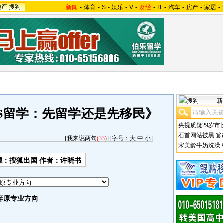
地产
搜狗
新闻
-
体育
-
S
-
娱乐
-
V
-
财经
-
IT
-
汽车
-
房产
-
家居
-
新
S留学：先留学还是先移民》
央视质疑29岁市
石首网站被黑
篡
[
我来说两句
(33)
] [字号：
大
中
小
]
宋美龄牛奶洗澡
源：搜狐出国 作者：许晓书
弃原专业方向