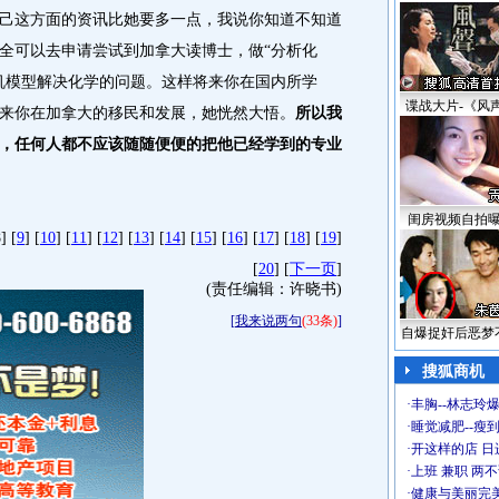
己这方面的资讯比她要多一点，我说你知道不知道
全可以去申请尝试到加拿大读博士，做“分析化
机模型解决化学的问题。这样将来你在国内所学
谍战大片-《风
来你在加拿大的移民和发展，她恍然大悟。
所以我
，任何人都不应该随随便便的把他已经学到的专业
闺房视频自拍
] [
9
] [
10
] [
11
] [
12
] [
13
] [
14
] [
15
] [
16
] [
17
] [
18
] [
19
]
[
20
] [
下一页
]
(责任编辑：许晓书)
[
我来说两句
(33条)
]
自爆捉奸后恶梦
搜狐商机
·
丰胸--林志玲
·
睡觉减肥--瘦到
·
开这样的店 日进
·
上班 兼职 两
·
健康与美丽完