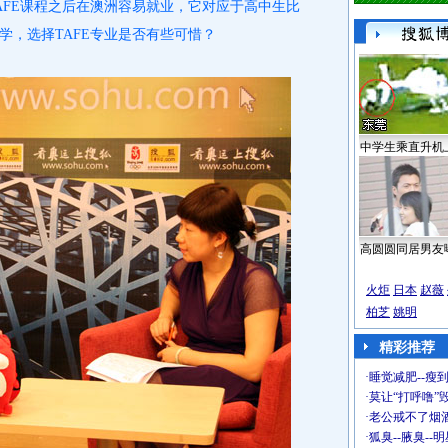
AFE课程之后在澳洲容易就业，它对应于高中生比
学，选择TAFE专业是否有些可惜？
中学生乘直升机
高圆圆同居男友
火炬
日本
赵薇
柏芝
姚明
精彩推荐
·
睡觉减肥--瘦到
·
莫让“打呼噜”
·
老公戒不了烟酒
·
狐臭--腋臭--