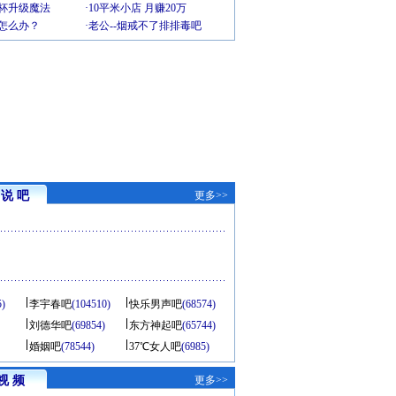
罩杯升级魔法
·
10平米小店 月赚20万
-怎么办？
·
老公--烟戒不了排排毒吧
说 吧
更多>>
5)
李宇春吧
(104510)
快乐男声吧
(68574)
刘德华吧
(69854)
东方神起吧
(65744)
婚姻吧
(78544)
37℃女人吧
(6985)
视 频
更多>>