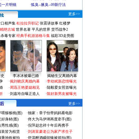
起一片明镜
·
狐臭--腋臭--09新疗法
更多>>
对口相声集
杜拉拉升职记
张震讲故事
红楼梦
-精绝古城
世界名著
平凡的世界
货币战争2
毒杀毒专家
经典手机游游格斗集
福彩3D走势图
情史
李冰冰被爆已婚
揭秘生父离婚内幕
孕
·
揭刘晓庆离婚内幕
·
李幼斌新恋情曝光
婚
·
周迅王艳婆媳相见
·
陆毅爱女照首曝光
折
·
刘嘉玲自曝正造人
·
陈好新男友被曝光
 后
更多>>
喂猕猴桃(图)
·
独家：章子怡带妈妈看电影
好身材(图)
·
佟大为马伊琍再度牵手(图)
秀性感(图)
·
倪萍赵忠祥十年后再携手
服装皆为租赁
·
刘涛富豪老公为家产求生子
颜乘地铁被拍
·
舒淇醉酒瞬间惨被抓拍(图)