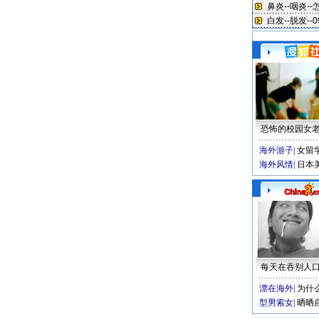
恐怖的校园女
海外游子
|
女留
海外风情
|
日本
每天在吞别人
漂在海外
|
为什
型男索女
|
晒晒