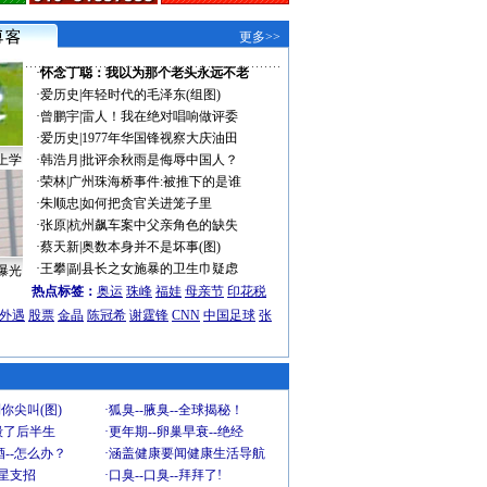
更多>>
·
怀念丁聪：我以为那个老头永远不老
·
爱历史
|
年轻时代的毛泽东(组图)
·
曾鹏宇
|
雷人！我在绝对唱响做评委
·
爱历史
|
1977年华国锋视察大庆油田
上学
·
韩浩月
|
批评余秋雨是侮辱中国人？
·
荣林
|
广州珠海桥事件:被推下的是谁
·
朱顺忠
|
如何把贪官关进笼子里
·
张原
|
杭州飙车案中父亲角色的缺失
·
蔡天新
|
奥数本身并不是坏事(图)
·
王攀
|
副县长之女施暴的卫生巾疑虑
曝光
热点标签：
奥运
珠峰
福娃
母亲节
印花税
外遇
股票
金晶
陈冠希
谢霆锋
CNN
中国足球
张
你尖叫(图)
·
狐臭--腋臭--全球揭秘！
毁了后半生
·
更年期--卵巢早衰--绝经
--怎么办？
·
涵盖健康要闻健康生活导航
明星支招
·
口臭--口臭--拜拜了!