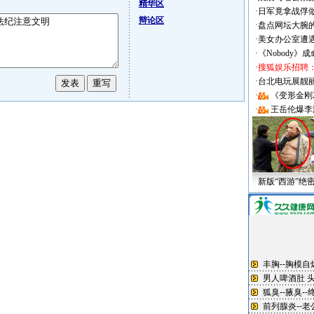
精华区
·
日军竟拿战俘
辩论区
·
盘点网坛大腕
·
美女办公室遭
·
《Nobody》
·
搜狐娱乐招聘
·
台北电玩展靓丽Sh
·
《变形金刚
·
王岳伦爆李
新版“西游”绝