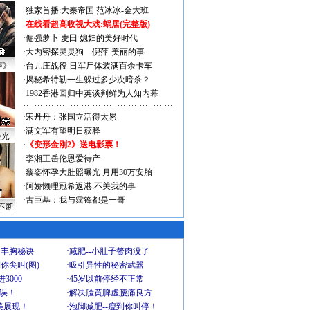
·
独家首播:大秦帝国
范冰冰-金大班
·
在线看超高收视大戏:
蜗居(完整版)
·
倔强萝卜
麦田
媳妇的美好时代
·
大内密探灵灵狗
倪萍-美丽的事
声》
·
台儿庄战役 日军尸体装满百余卡车
·
揭秘希特勒一生躲过多少次暗杀？
·
1982香港回归中英谈判鲜为人知内幕
·
宋丹丹：张国立活得太累
·
满文军有望明日获释
曝光
·
《变形金刚2》送电影票！
·
李湘王岳伦恩爱待产
·
黎姿怀孕大肚照曝光 月用30万安胎
·
阿娇懒理冠希返港:不关我的事
·
古巨基：我与霆锋都是一哥
不断
爆丰胸秘诀
·
减肥--小肚子赘肉没了
你尖叫(图)
·
吸引异性的秘密武器
3000
·
45岁以前停经不正常
不误！
·
解决脸黄脾虚腰痛良方
美展现！
·
泡脚减肥--瘦到你叫停！