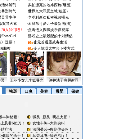
做活体解剖
·
实拍漂亮的地摊西施(组图)
的暴烈脾气
·
世界九大罪恶之城(组图)
遇灵异事件
·
李孝利新欢私密视频曝光
成命案导火索
·
孟庭苇可爱儿子最新照(图)
：加入我们吧！
·
点击进入搜狐娱乐影视库
owGirl
·
游戏史上最般配的十对情侣
2》送票！
·
张元首透露戒毒生活
湘胎教
·
令人惊叹太空步下楼方式
密照
王菲小女儿李嫣曝光
酒井法子痛哭谢罪