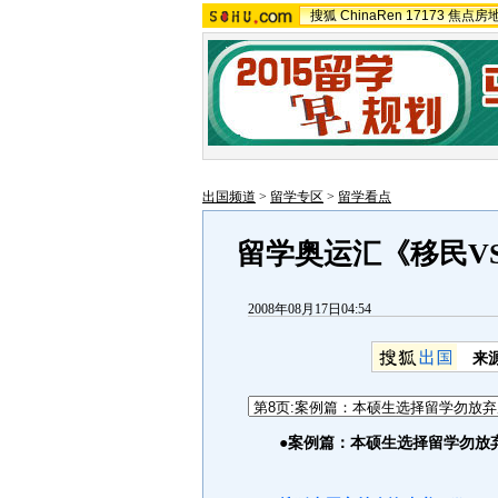
搜狐
ChinaRen
17173
焦点房
出国频道
>
留学专区
>
留学看点
留学奥运汇《移民V
2008年08月17日04:54
来
●案例篇：本硕生选择留学勿放