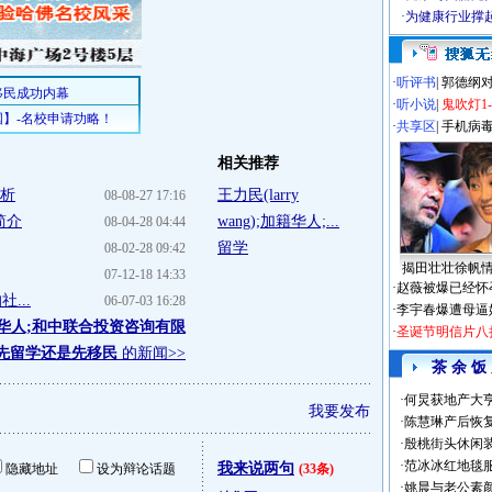
·
为健康行业撑
·
听评书
|
郭德纲
·
听小说
|
鬼吹灯1
·
共享区
|
手机病
相关推荐
解析
王力民(larry
08-08-27 17:16
简介
wang);加籍华人;...
08-04-28 04:44
留学
08-02-28 09:42
揭田壮壮徐帆
07-12-18 14:33
·
赵薇被爆已经怀
...
06-07-03 16:28
·
李宇春爆遭母逼
加籍华人;和中联合投资咨询有限
·
圣诞节明信片八
;先留学还是先移民
的新闻>>
茶 余 饭
·
何炅获地产大亨
我要发布
·
陈慧琳产后恢复
·
殷桃街头休闲装
·
范冰冰红地毯
我来说两句
隐藏地址
设为辩论话题
(33条)
·
姚晨与老公素