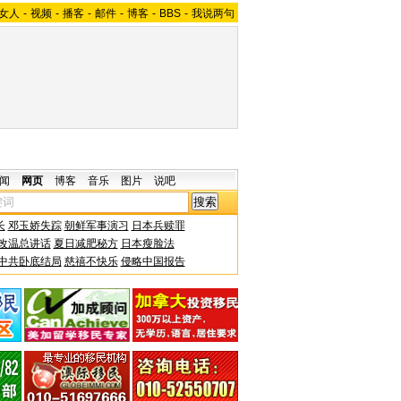
女人
-
视频
-
播客
-
邮件
-
博客
-
BBS
-
我说两句
闻
网页
博客
音乐
图片
说吧
长
邓玉娇失踪
朝鲜军事演习
日本兵赎罪
改温总讲话
夏日减肥秘方
日本瘦脸法
中共卧底结局
慈禧不快乐
侵略中国报告