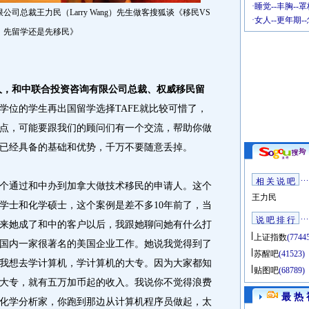
·
睡觉--丰胸--
总裁王力民（Larry Wang）先生做客搜狐谈《移民VS
·
女人--更年期-
：先留学还是先移民》
华人，和中联合投资咨询有限公司总裁、权威移民留
学位的学生再出国留学选择TAFE就比较可惜了，
点，可能要跟我们的顾问们有一个交流，帮助你做
已经具备的基础和优势，千万不要随意丢掉。
相 关 说 吧
通过和中办到加拿大做技术移民的申请人。这个
王力民
学士和化学硕士，这个案例是差不多10年前了，当
说 吧 排 行
来她成了和中的客户以后，我跟她聊问她有什么打
上证指数
(7744
国内一家很著名的美国企业工作。她说我觉得到了
苏醒吧
(41523)
我想去学计算机，学计算机的大专。因为大家都知
贴图吧
(68789)
大专，就有五万加币起的收入。我说你不觉得浪费
最 热 
化学分析家，你跑到那边从计算机程序员做起，太