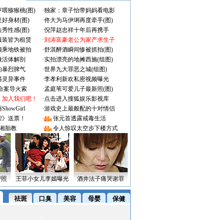
喂猕猴桃(图)
·
独家：章子怡带妈妈看电影
好身材(图)
·
佟大为马伊琍再度牵手(图)
秀性感(图)
·
倪萍赵忠祥十年后再携手
服装皆为租赁
·
刘涛富豪老公为家产求生子
颜乘地铁被拍
·
舒淇醉酒瞬间惨被抓拍(图)
做活体解剖
·
实拍漂亮的地摊西施(组图)
的暴烈脾气
·
世界九大罪恶之城(组图)
遇灵异事件
·
李孝利新欢私密视频曝光
成命案导火索
·
孟庭苇可爱儿子最新照(图)
：加入我们吧！
·
点击进入搜狐娱乐影视库
owGirl
·
游戏史上最般配的十对情侣
2》送票！
·
张元首透露戒毒生活
湘胎教
·
令人惊叹太空步下楼方式
密照
王菲小女儿李嫣曝光
酒井法子痛哭谢罪