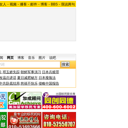
女人
-
视频
-
播客
-
邮件
-
博客
-
BBS
-
我说两句
闻
网页
博客
音乐
图片
说吧
长
邓玉娇失踪
朝鲜军事演习
日本兵赎罪
改温总讲话
夏日减肥秘方
日本瘦脸法
中共卧底结局
慈禧不快乐
侵略中国报告