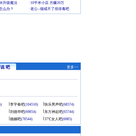
罩杯升级魔法
·
10平米小店 月赚20万
-怎么办？
·
老公--烟戒不了排排毒吧
说 吧
更多>>
5)
李宇春吧
(104510)
快乐男声吧
(68574)
刘德华吧
(69854)
东方神起吧
(65744)
婚姻吧
(78544)
37℃女人吧
(6985)