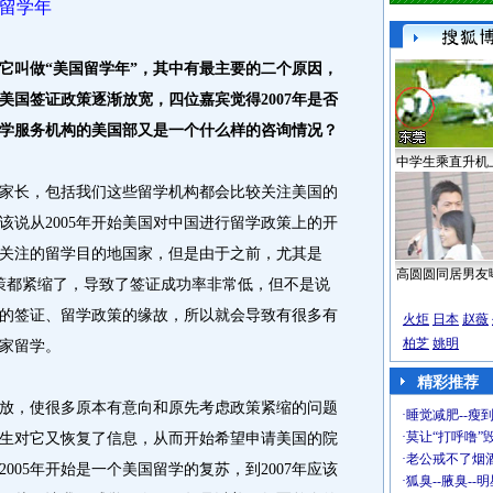
留学年
它叫做“美国留学年”，其中有最主要的二个原因，
美国签证政策逐渐放宽，四位嘉宾觉得2007年是否
留学服务机构的美国部又是一个什么样的咨询情况？
中学生乘直升机
生、家长，包括我们这些留学机构都会比较关注美国的
该说从2005年开始美国对中国进行留学政策上的开
关注的留学目的地国家，但是由于之前，尤其是
高圆圆同居男友
政策都紧缩了，导致了签证成功率非常低，但不是说
的签证、留学政策的缘故，所以就会导致有很多有
火炬
日本
赵薇
柏芝
姚明
家留学。
精彩推荐
放，使很多原本有意向和原先考虑政策紧缩的问题
·
睡觉减肥--瘦到
·
莫让“打呼噜”
生对它又恢复了信息，从而开始希望申请美国的院
·
老公戒不了烟酒
005年开始是一个美国留学的复苏，到2007年应该
·
狐臭--腋臭--