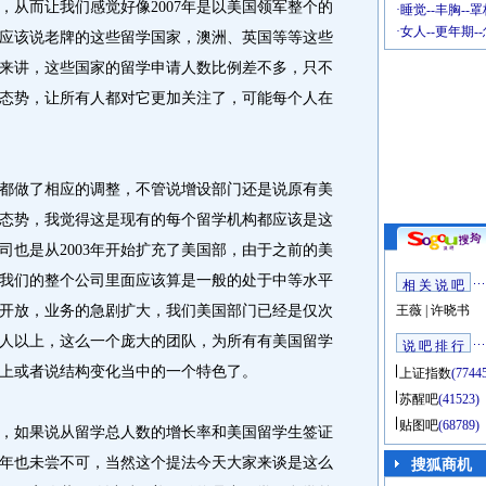
，从而让我们感觉好像2007年是以美国领军整个的
·
睡觉--丰胸--
·
女人--更年期-
应该说老牌的这些留学国家，澳洲、英国等等这些
来讲，这些国家的留学申请人数比例差不多，只不
态势，让所有人都对它更加关注了，可能每个人在
做了相应的调整，不管说增设部门还是说原有美
态势，我觉得这是现有的每个留学机构都应该是这
司也是从2003年开始扩充了美国部，由于之前的美
我们的整个公司里面应该算是一般的处于中等水平
相 关 说 吧
开放，业务的急剧扩大，我们美国部门已经是仅次
王薇
|
许晓书
0人以上，这么一个庞大的团队，为所有有美国留学
说 吧 排 行
上或者说结构变化当中的一个特色了。
上证指数
(7744
苏醒吧
(41523)
贴图吧
(68789)
，如果说从留学总人数的增长率和美国留学生签证
美国年也未尝不可，当然这个提法今天大家来谈是这么
搜狐商机