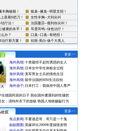
更多>>
海外风情
|
十类最经不起性诱惑的女人
海外风情
|
日本女中学生体检全过程
海外风情
|
美军男女士兵的情色生活
海外风情
|
留学法国的MM生活自拍
海外游子
|
日本打工：我保持中国人尊严
老大
学生德国同居的日子
我在国外遭遇到的性骚扰
美女：清纯外衣下的放纵
韩国人地铁龌龊行为
更多>>
焦点新闻
|
不要迷恋哥，哥只是一个鬼
贴贴图图
|
英媒评出2009年度搞怪发明
娱乐旮旯
|
当红明星不仅仅是名利双收