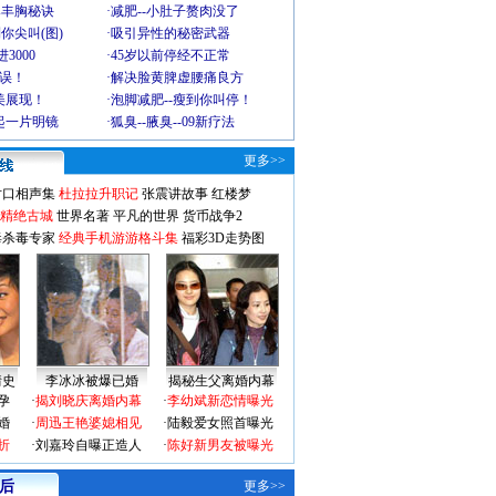
爆丰胸秘诀
·
减肥--小肚子赘肉没了
你尖叫(图)
·
吸引异性的秘密武器
3000
·
45岁以前停经不正常
不误！
·
解决脸黄脾虚腰痛良方
美展现！
·
泡脚减肥--瘦到你叫停！
起一片明镜
·
狐臭--腋臭--09新疗法
更多>>
对口相声集
杜拉拉升职记
张震讲故事
红楼梦
-精绝古城
世界名著
平凡的世界
货币战争2
毒杀毒专家
经典手机游游格斗集
福彩3D走势图
情史
李冰冰被爆已婚
揭秘生父离婚内幕
孕
·
揭刘晓庆离婚内幕
·
李幼斌新恋情曝光
婚
·
周迅王艳婆媳相见
·
陆毅爱女照首曝光
折
·
刘嘉玲自曝正造人
·
陈好新男友被曝光
 后
更多>>