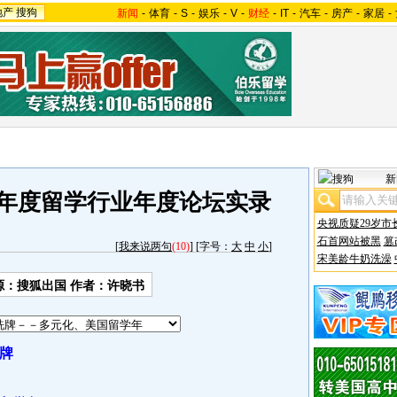
地产
搜狗
新闻
-
体育
-
S
-
娱乐
-
V
-
财经
-
IT
-
汽车
-
房产
-
家居
-
新
07年度留学行业年度论坛实录
央视质疑29岁市
石首网站被黑
篡
[
我来说两句
(10)
] [字号：
大
中
小
]
宋美龄牛奶洗澡
源：搜狐出国 作者：许晓书
牌