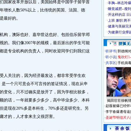
们国家改革开放以后，美国始终是中国学子留学首
·
丰胸--林志玲
·
睡觉减肥--瘦到
7年增长人数50%以上，比传统的英国、法国、德
·
开这样的店 日进
是最好的。
·
上班 兼职 两
·
健康与美丽完
·
为健康行业撑
构，澳际也好、嘉华世达也好、包括伯乐留学邓
视的。我们像2007年的规模，最后派出的学生可能
都是专业机构的负责人，同时欢迎同学们到我们这
·
听评书
|
郭德纲
·
听小说
|
鬼吹灯1
·
共享区
|
手机病
受人关注的，因为经济最发达，都非常受学生欢
之后，是一个只可意会不可言传的签证情况，现在从申
的变化，只不过确实是放开了，因为学校比较多，
额的话，一年就要多少多少，高中毕业多少、本科
揭田壮壮徐帆
·
赵薇被爆已经怀
是现在20%多是本科生，70%多还是研究生。另
·
李宇春爆遭母逼
庸才的，人才拿来主义很厉害。
·
圣诞节明信片八
茶 余 饭