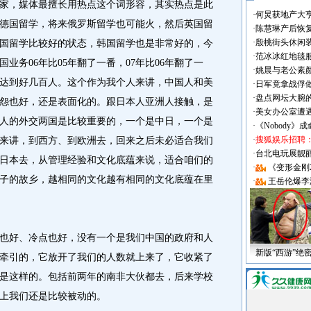
国家，媒体最擅长用热点这个词形容，其实热点是此
·
何炅获地产大亨
德国留学，将来俄罗斯留学也可能火，然后英国留
·
陈慧琳产后恢复
·
殷桃街头休闲装
国留学比较好的状态，韩国留学也是非常好的，今
·
范冰冰红地毯
业务06年比05年翻了一番，07年比06年翻了一
·
姚晨与老公素
达到好几百人。这个作为我个人来讲，中国人和美
·
日军竟拿战俘
·
盘点网坛大腕
怨也好，还是表面化的。跟日本人亚洲人接触，是
·
美女办公室遭
人的外交两国是比较重要的，一个是中日，一个是
·
《Nobody》
·
搜狐娱乐招聘
来讲，到西方、到欧洲去，回来之后未必适合我们
·
台北电玩展靓丽Sh
日本去，从管理经验和文化底蕴来说，适合咱们的
·
《变形金刚
子的故乡，越相同的文化越有相同的文化底蕴在里
·
王岳伦爆李
好、冷点也好，没有一个是我们中国的政府和人
新版“西游”绝
牵引的，它放开了我们的人数就上来了，它收紧了
是这样的。包括前两年的南非大伙都去，后来学校
上我们还是比较被动的。