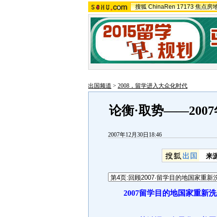
搜狐
ChinaRen
17173
焦点房
出国频道
>
2008，留学进入大众化时代
论衡·取势——20
2007年12月30日18:46
来
2007
留学目的地国家重新洗