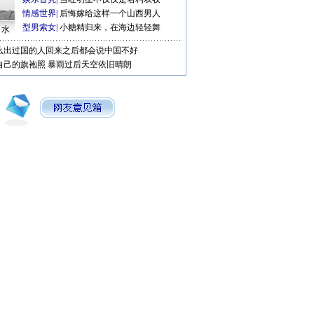
情感世界
|
后悔嫁给这样一个山西男人
型男索女
|
小糖精归来，在海边轻轻舞
口水
么出过国的人回来之后都会说中国不好
自己的旗袍照
暴雨过后天空依旧晴朗