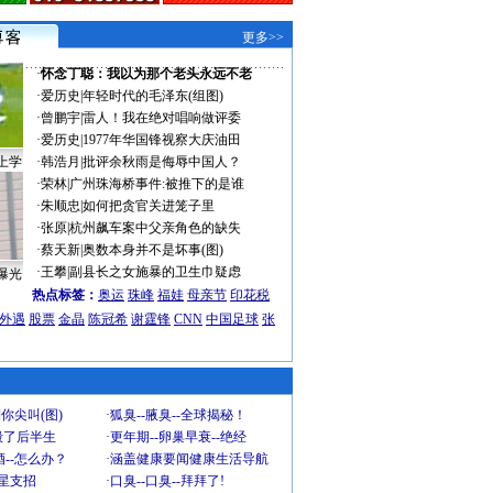
更多>>
·
怀念丁聪：我以为那个老头永远不老
·
爱历史
|
年轻时代的毛泽东(组图)
·
曾鹏宇
|
雷人！我在绝对唱响做评委
·
爱历史
|
1977年华国锋视察大庆油田
上学
·
韩浩月
|
批评余秋雨是侮辱中国人？
·
荣林
|
广州珠海桥事件:被推下的是谁
·
朱顺忠
|
如何把贪官关进笼子里
·
张原
|
杭州飙车案中父亲角色的缺失
·
蔡天新
|
奥数本身并不是坏事(图)
·
王攀
|
副县长之女施暴的卫生巾疑虑
曝光
热点标签：
奥运
珠峰
福娃
母亲节
印花税
外遇
股票
金晶
陈冠希
谢霆锋
CNN
中国足球
张
你尖叫(图)
·
狐臭--腋臭--全球揭秘！
毁了后半生
·
更年期--卵巢早衰--绝经
--怎么办？
·
涵盖健康要闻健康生活导航
明星支招
·
口臭--口臭--拜拜了!