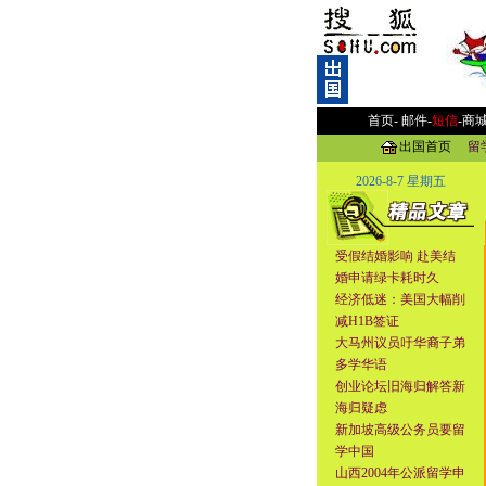
首页-
邮件
-
短信
-
商
出国首页
留
2026-8-7 星期五
受假结婚影响 赴美结
婚申请绿卡耗时久
经济低迷：美国大幅削
减H1B签证
大马州议员吁华裔子弟
多学华语
创业论坛旧海归解答新
海归疑虑
新加坡高级公务员要留
学中国
山西2004年公派留学申