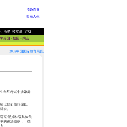
飞扬青春
美丽人生
职
-
动漫
-
校友录
-
游戏
学英国
-
校园
-
约会
2002中国国际教育展回顾！
2002中国国际教育展参展国家选介
生年终考试中涉嫌舞
绩比他们预想偏低。
机会。
迈克·汤姆林森具体负
单的说法很多，一些
力。