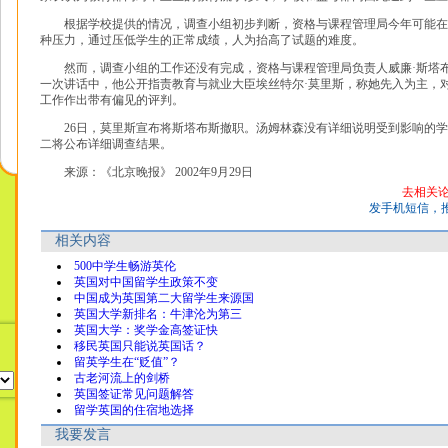
根据学校提供的情况，调查小组初步判断，资格与课程管理局今年可能在
种压力，通过压低学生的正常成绩，人为抬高了试题的难度。
然而，调查小组的工作还没有完成，资格与课程管理局负责人威廉·斯塔
一次讲话中，他公开指责教育与就业大臣埃丝特尔·莫里斯，称她先入为主，
工作作出带有偏见的评判。
26日，莫里斯宣布将斯塔布斯撤职。汤姆林森没有详细说明受到影响的学
二将公布详细调查结果。
来源：《北京晚报》 2002年9月29日
去相关
发手机短信，
相关内容
500中学生畅游英伦
英国对中国留学生政策不变
中国成为英国第二大留学生来源国
英国大学新排名：牛津沦为第三
英国大学：奖学金高签证快
移民英国只能说英国话？
留英学生在“贬值”？
古老河流上的剑桥
英国签证常见问题解答
留学英国的住宿地选择
我要发言