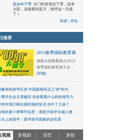
急诊科于莺
出门时发现没下雪，还有
太阳，还能看到蓝天，惊呼这一天值
了！
转发
|
评论
日推荐
2013春季国际教育展
搜狐出国隆重推出2013
春季国际教育展大全…
[
详细
]
拼爹拼妈拼学区房 中国新移民迈入“拼”时代
牛掰学生会主席被拒 名校看重什么样的领导力
那些年我们刚出国时闹的笑话 你中了几条？
内地幼童小便事件反思：港校大陆学生融入难
舌尖上的留学：搜寻留学国家的必吃菜
点视频
影视剧
综艺
原创