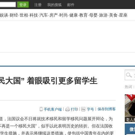
注册
我的搜狐
邮件
娱谈
-
财经
-
世相
-
科技
-
汽车
-
房产
-
时尚
-
健康
-
教育
-
母婴
-
旅游
-
美食
-
星座
民大国” 着眼吸引更多留学生
热词
保存到博客
手机客户端
打印
字号
道，法国议会不日将就技术移民和留学移民问题展开辩论，为
不再是一个移民大国”，似乎以此表明历史的转折。但在法国收
微
学生措施，并表示将继续这类措施，使包括中国青年在内的更