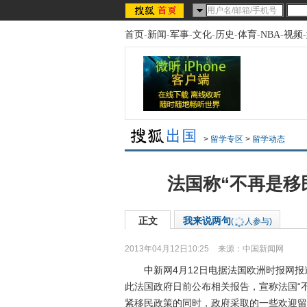
首页
-
新闻
-
军事
-
文化
-
历史
-
体育
-
NBA
-
视频
-
>
留学专区
>
留学动态
法国称“不再是移
正文
我来说两句
(
人参与)
2013年04月12日10:25
来源：
中国新闻网
中新网4月12日电据法国欧洲时报网报
此法国政府日前公布相关报告，宣称法国“
紧移民政策的同时，政府采取的一些欢迎留