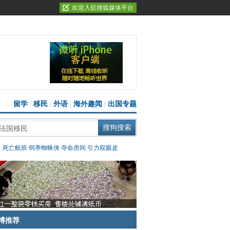
欢迎入驻搜狐媒体平台
留学
|
移民
|
外语
|
海外趣闻
|
出国专题
：
死亡航班
饲养蜘蛛侠
夺命房间
引力双眼皮
博推荐