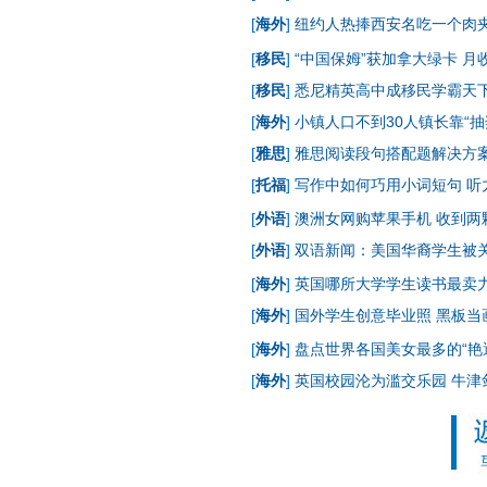
[
海外
]
纽约人热捧西安名吃一个肉夹馍
[
移民
]
“中国保姆”获加拿大绿卡 月收
[
移民
]
悉尼精英高中成移民学霸天下
[
海外
]
小镇人口不到30人镇长靠“抽
[
雅思
]
雅思阅读段句搭配题解决方
[
托福
]
写作中如何巧用小词短句
听
[
外语
]
澳洲女网购苹果手机 收到两
[
外语
]
双语新闻：美国华裔学生被关5
[
海外
]
英国哪所大学学生读书最卖力
[
海外
]
国外学生创意毕业照 黑板当
[
海外
]
盘点世界各国美女最多的“艳遇
[
海外
]
英国校园沦为滥交乐园 牛津