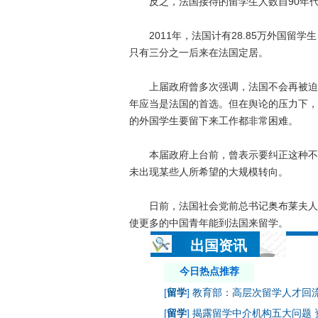
反之，法国接待的留学生人数自90年代
2011年，法国计有28.85万外国留学
只有三分之一后来在法国定居。
上届政府曾多次强调，法国不会再被迫接
年应当是法国的首选。但在舆论的压力下，
的外国学生要留下来工作都非常困难。
本届政府上台前，曾表示要纠正这种不正
未出现某些人所希望的大规模转向。
日前，法国社会党前总书记奥布莱夫人在
使更多的中国青年能到法国来留学。
出国资讯
今日热点推荐
[
留学
]
教育部：高层次留学人才回流率
[
留学
]
揭露留学中介机构五大问题 