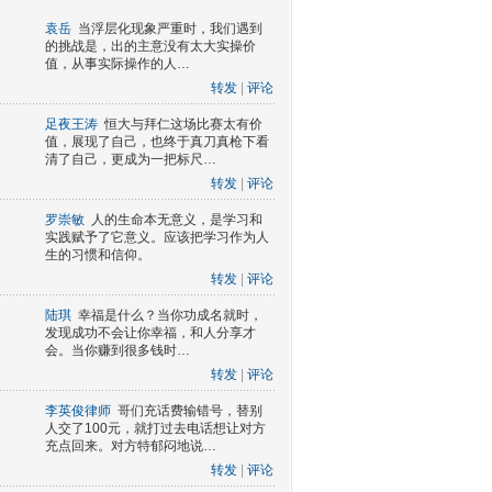
袁岳
当浮层化现象严重时，我们遇到
的挑战是，出的主意没有太大实操价
值，从事实际操作的人…
转发
|
评论
足夜王涛
恒大与拜仁这场比赛太有价
值，展现了自己，也终于真刀真枪下看
清了自己，更成为一把标尺…
转发
|
评论
罗崇敏
人的生命本无意义，是学习和
实践赋予了它意义。应该把学习作为人
生的习惯和信仰。
转发
|
评论
陆琪
幸福是什么？当你功成名就时，
发现成功不会让你幸福，和人分享才
会。当你赚到很多钱时…
转发
|
评论
李英俊律师
哥们充话费输错号，替别
人交了100元，就打过去电话想让对方
充点回来。对方特郁闷地说…
转发
|
评论