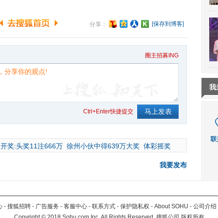
[保存到博客]
分享：
圈主招募ING
我
Ctrl+Enter快捷提交
开奖:头奖11注666万
徐州小伙中得639万大奖
体彩摇奖
我要发布
心
-
搜狐招聘
-
广告服务
-
客服中心
-
联系方式
-
保护隐私权
-
About SOHU
-
公司介绍
Copyright
©
2018 Sohu.com Inc. All Rights Reserved. 搜狐公司
版权所有