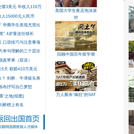
3美元 年收入110万
美国大学生夜店泡沫派
入15000元人民币
对
 华裔学生表现尤突出
奖” 4岁童连任镇长
案
口语技巧与注意事项
力单句理解的三个层次
回顾中国百年留学潮
颗真苹果（双语）
天 获赔410万美元
？ 剑桥、牛津拔头筹
画布抒写自己梦想
万人厮杀“疯狂”的SAT
”之地(组图)
剑桥榜上有名