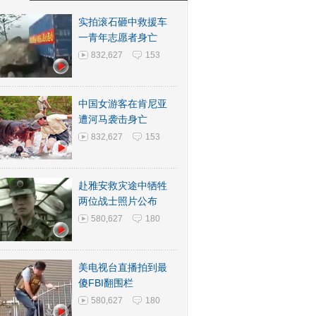
实拍滚石砸中救援车
一青年志愿者身亡
832,627
153
中国女游客在肯尼亚
遭河马袭击身亡
832,627
153
赴雅安救灾途中牺牲
两位战士照片公布
580,627
180
美电视台直播拍到最
傻FBI翻围栏
580,627
180