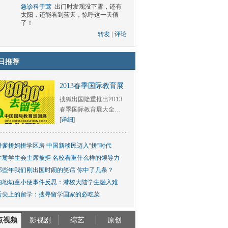
急诊科于莺
出门时发现没下雪，还有
太阳，还能看到蓝天，惊呼这一天值
了！
转发
|
评论
日推荐
2013春季国际教育展
搜狐出国隆重推出2013
春季国际教育展大全…
[
详细
]
拼爹拼妈拼学区房 中国新移民迈入“拼”时代
牛掰学生会主席被拒 名校看重什么样的领导力
那些年我们刚出国时闹的笑话 你中了几条？
内地幼童小便事件反思：港校大陆学生融入难
舌尖上的留学：搜寻留学国家的必吃菜
点视频
影视剧
综艺
原创