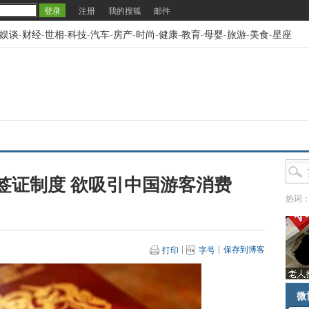
注册
我的搜狐
邮件
娱谈
-
财经
-
世相
-
科技
-
汽车
-
房产
-
时尚
-
健康
-
教育
-
母婴
-
旅游
-
美食
-
星座
签证制度 欲吸引中国游客消费
热词
保存到博客
打印
字号
微