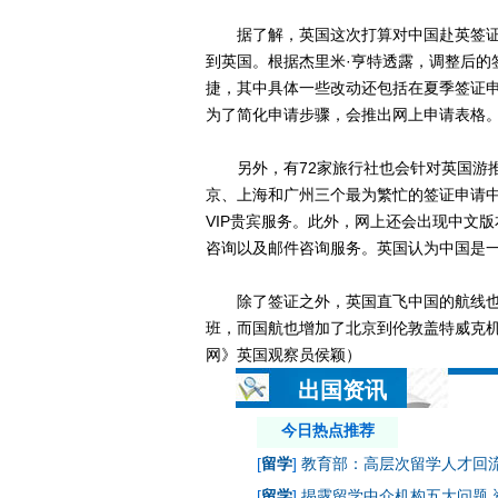
据了解，英国这次打算对中国赴英签证
到英国。根据杰里米·亨特透露，调整后的
捷，其中具体一些改动还包括在夏季签证申
为了简化申请步骤，会推出网上申请表格
另外，有72家旅行社也会针对英国游推
京、上海和广州三个最为繁忙的签证申请
VIP贵宾服务。此外，网上还会出现中文
咨询以及邮件咨询服务。英国认为中国是
除了签证之外，英国直飞中国的航线也有
班，而国航也增加了北京到伦敦盖特威克机
网》英国观察员侯颖）
出国资讯
今日热点推荐
[
留学
]
教育部：高层次留学人才回流率
[
留学
]
揭露留学中介机构五大问题 