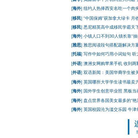
[
海外
]
纽约人热捧西安名吃一个肉夹馍
[
移民
]
“中国保姆”获加拿大绿卡 月收
[
移民
]
悉尼精英高中成移民学霸天下
[
海外
]
小镇人口不到30人镇长靠“抽
[
雅思
]
雅思阅读段句搭配题解决方
[
托福
]
写作中如何巧用小词短句
听
[
外语
]
澳洲女网购苹果手机 收到两
[
外语
]
双语新闻：美国华裔学生被关5
[
海外
]
英国哪所大学学生读书最卖力
[
海外
]
国外学生创意毕业照 黑板当
[
海外
]
盘点世界各国美女最多的“艳遇
[
海外
]
英国校园沦为滥交乐园 牛津