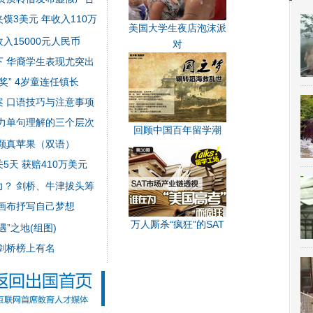
3美元 年收入110万
美国大学生夜店泡沫派
入15000元人民币
对
 华裔学生表现尤突出
奖” 4岁童连任镇长
案
口语技巧与注意事项
力单句理解的三个层次
回顾中国百年留学潮
颗真苹果（双语）
天 获赔410万美元
？ 剑桥、牛津拔头筹
画布抒写自己梦想
万人厮杀“疯狂”的SAT
”之地(组图)
剑桥榜上有名