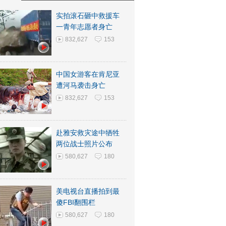
实拍滚石砸中救援车
一青年志愿者身亡
832,627
153
中国女游客在肯尼亚
遭河马袭击身亡
832,627
153
赴雅安救灾途中牺牲
两位战士照片公布
580,627
180
美电视台直播拍到最
傻FBI翻围栏
580,627
180