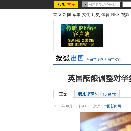
首页
-
新闻
-
军事
-
文化
-
历史
-
体育
-
NBA
-
视频
-
>
留学专区
>
留学动态
英国酝酿调整对华
正文
我来说两句
(
人参与)
2012年08月23日14:01
来源：
中国新闻网