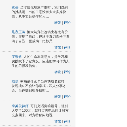
袁岳
当浮层化现象严重时，我们遇到
的挑战是，出的主意没有太大实操价
值，从事实际操作的人…
转发
|
评论
足夜王涛
恒大与拜仁这场比赛太有价
值，展现了自己，也终于真刀真枪下看
清了自己，更成为一把标尺…
转发
|
评论
罗崇敏
人的生命本无意义，是学习和
实践赋予了它意义。应该把学习作为人
生的习惯和信仰。
转发
|
评论
陆琪
幸福是什么？当你功成名就时，
发现成功不会让你幸福，和人分享才
会。当你赚到很多钱时…
转发
|
评论
李英俊律师
哥们充话费输错号，替别
人交了100元，就打过去电话想让对方
充点回来。对方特郁闷地说…
转发
|
评论