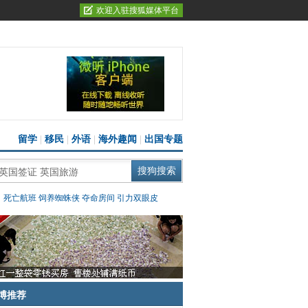
欢迎入驻搜狐媒体平台
留学
|
移民
|
外语
|
海外趣闻
|
出国专题
：
死亡航班
饲养蜘蛛侠
夺命房间
引力双眼皮
博推荐