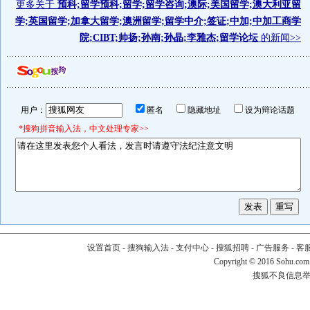
更多关于
预科;留学预科;留学;留学咨询;澳际;美国留学;澳大利亚留
学;英国留学;加拿大留学;澳洲留学;留学中介;签证;中加;中加工商学
院;CIBT;帅扬;孙南;孙晶;李雅杰;留学论坛
的新闻>>
用户：
匿名
隐藏地址
设为辩论话题
*搜狗拼音输入法，中文处理专家>>
设置首页
-
搜狗输入法
-
支付中心
-
搜狐招聘
-
广告服务
-
客
Copyright
©
2016 Sohu.com
搜狐不良信息