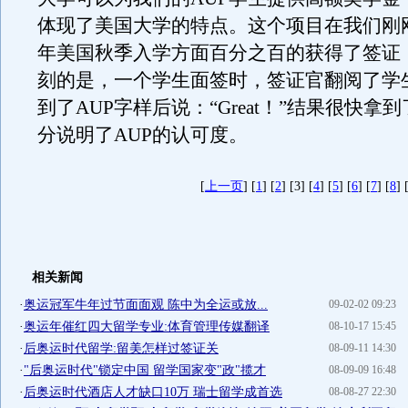
体现了美国大学的特点。这个项目在我们刚刚
年美国秋季入学方面百分之百的获得了签证
刻的是，一个学生面签时，签证官翻阅了学
到了AUP字样后说：“Great！”结果很快拿
分说明了AUP的认可度。
[
上一页
] [
1
] [
2
] [3] [
4
] [
5
] [
6
] [
7
] [
8
] 
相关新闻
·
奥运冠军牛年过节面面观 陈中为全运或放...
09-02-02 09:23
·
奥运年催红四大留学专业:体育管理传媒翻译
08-10-17 15:45
·
后奥运时代留学:留美怎样过签证关
08-09-11 14:30
·
"后奥运时代"锁定中国 留学国家变"政"揽才
08-09-09 16:48
·
后奥运时代酒店人才缺口10万 瑞士留学成首选
08-08-27 22:30