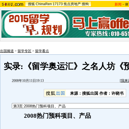
搜狐
ChinaRen
17173
焦点房地产
搜狗
新闻
-
体
出国频道
>
留学专区
>
留学看点
实录:《留学奥运汇》之名人坊《
2008年10月11日19:13
[
我来
来源：搜狐出国 作者：许晓书
2008热门预科项目、产品