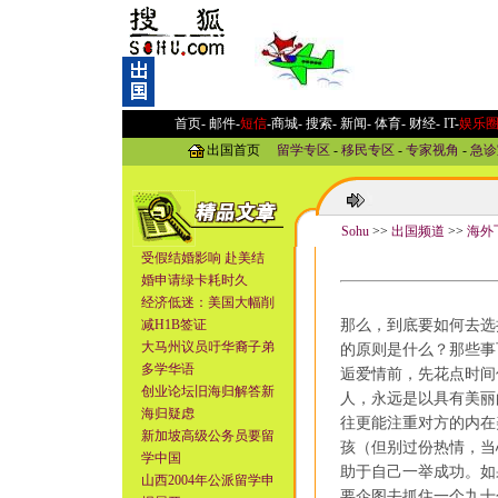
首页-
邮件
-
短信
-
商城
-
搜索
-
新闻
-
体育
-
财经
-
IT
-
娱乐
出国首页
留学专区
-
移民专区
-
专家视角
-
急诊
Sohu
>>
出国频道
>>
海外
受假结婚影响 赴美结
婚申请绿卡耗时久
经济低迷：美国大幅削
减H1B签证
那么，到底要如何去选
大马州议员吁华裔子弟
的原则是什么？那些事
多学华语
逅爱情前，先花点时间
创业论坛旧海归解答新
人，永远是以具有美丽
海归疑虑
往更能注重对方的内在
新加坡高级公务员要留
孩（但别过份热情，当
学中国
助于自己一举成功。如
山西2004年公派留学申
要企图去抓住一个九十