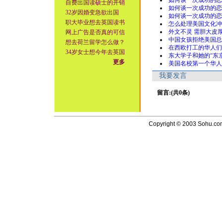
如何谈一次成功的恋
自费出国读硕士的开销
如何谈一次成功的恋
32岁因婚变急欲出国
如何谈一次成功的恋
职大毕业想去英国读书
怎么处理美国文化冲
外文不灵 需胆大皮
网上广告是否真的可信
中国女孩拒绝美国总
想去荷兰留学怎么做？
在西欧打工的华人们
34岁女士想今年去英国
东大学子和她的“东
更多
美国名校第一个华人
我要发言
留言:(共0条)
Copyright © 2003 Sohu.com I