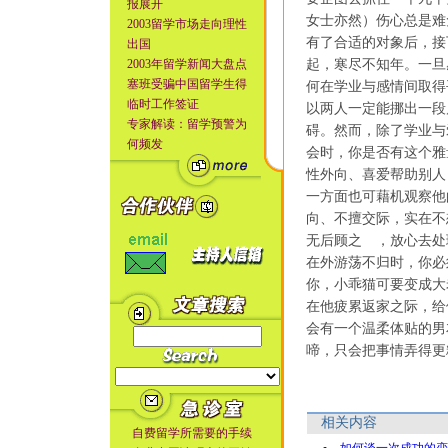
报展开
女士亦然）伤心总是难
2003留学市场走向理性
有了合适的对象后，接
出国
2003年留学新闻大盘点
起，寒尽不知年。一旦
塞班受骗中国留学生得
何在学业与感情间取得
临时工作签证
以两人一定能挪出一段
专家解读：留学预警为
碍。然而，除了学业与
何频发
会时，你是否有这个雅
性外向、喜爱帮助别人
一方面也可藉机观察他
向、不擅交际，实在不
无后顾之 ，放心去处
在外游荡不归时，你必
你，小乖猫可要变成大
在他疲累返家之际，给
会有一个温柔体贴的男
啼，只会把事情弄得更
相关内容
自费留学所需要的手续