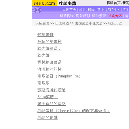
搜狐首页
-
新
出国首页
|
留学
|
移民
|
签证
|
结伴社区
|
留
机票咨询
|
海外精彩
|
留学预警
|
咨询专区
|
海
Sohu首页
>>
出国频道
>>
出国频道小说大全
>>
吃到天涯
烤苹果饼
后院的苹果树
软壳蟹菜谱：
软壳蟹
枫树糖浆菜谱
流滴糖汁的树
南瓜馅饼（Pumpkin Pie）
南瓜乐
琼斯海滩钓螃蟹
Salsa菜谱：
老墨食品的诱惑
乳酪蛋糕（Cheese Cake）的配方和做法：
乳酪的陷阱