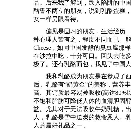
品。后来我了解到，跌入陷阱的中
酪誓不两立的朋友，说到乳酪蛋糕，
女一样另眼看待。
偏见是固习的朋友，生活经历一
种心理人皆有之，程度不同而已。解除
Cheese，如同中国发酵的臭豆腐
在沙拉中吃，十分可口。回头去吃
极了。还有乳酪面包，我见了中国
我和乳酪成为朋友是在参观了西岸的乳
后。乳酪有“奶黄金”的美称，营养
高、其钙质最容易被吸收(高达80%
不饱和脂肪可降低人体的血清胆固
益。尤其对于无法吸收牛奶乳糖，
人，乳酪是雪中送炭的救命恩人。
人的最好礼品之一。