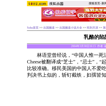
搜狐首页
-
新
Sohu首页
>>
出国频道
>>
出国频道小说大全
>>
吃到天涯
>>
第
乳酪的陷
2004年3月30日16:15 作
林语堂曾经说，“中国人惟一死活接受
Cheese被翻译成“芝士”，“忌士”，
比较准确。移民美国的中国人不爱
判决书上似的，斩钉截铁，妇孺皆