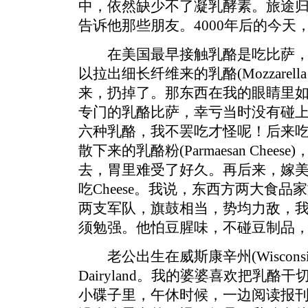
中，依然缺少不了凝乳酵素。旅途
告诉他那些朋友。4000年后的今天
在美国最早接触乳酪是吃比萨，
以拉出细长纤维来的乳酪(Mozzarella
来，扔掉了。那东西在我的眼睛里
专门的乳酪比萨，幸亏当时没有碰
六种乳酪，我不罢吃才怪呢！后来
散下来的乳酪粉(Parmaesan Che
去，胃里难受了好久。再后来，嫁
吃Cheese。我说，东西方两大食
两支军队，旗鼓相当，势均力敌，
须勉强。他怕豆腥味，不碰豆制品
老公出生在威斯康辛州(Wiscons
Dairyland。我的婆婆喜欢把乳
小碟子里，午休时候，一边阅读报