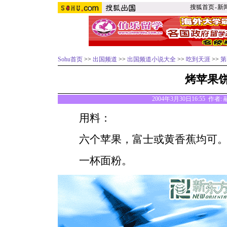
搜狐首页
-
新
Sohu首页
>>
出国频道
>>
出国频道小说大全
>>
吃到天涯
>>
第
烤苹果
2004年3月30日16:55 作
用料：
六个苹果，富士或黄香蕉均可
一杯面粉。