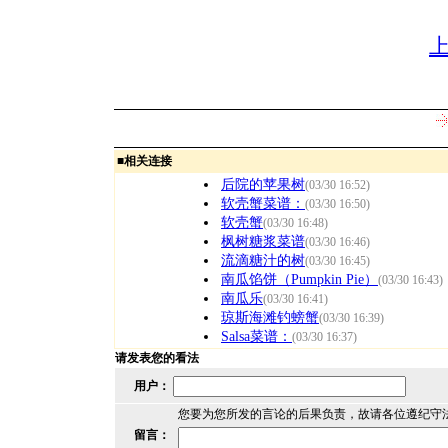
■
相关连接
后院的苹果树
(03/30 16:52)
软壳蟹菜谱：
(03/30 16:50)
软壳蟹
(03/30 16:48)
枫树糖浆菜谱
(03/30 16:46)
流滴糖汁的树
(03/30 16:45)
南瓜馅饼（Pumpkin Pie）
(03/30 16:43)
南瓜乐
(03/30 16:41)
琼斯海滩钓螃蟹
(03/30 16:39)
Salsa菜谱：
(03/30 16:37)
请发表您的看法
用户：
您要为您所发的言论的后果负责，故请各位遵纪守
留言：