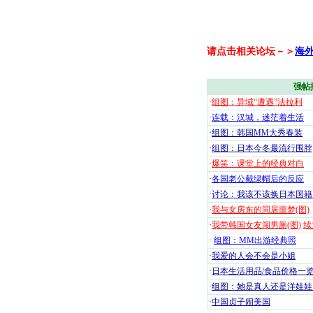
请点击相关论坛－＞
海
强帖
·
组图：异域“遭遇”法拉利
·
连载：汉城，迷茫着生活
·
组图：韩国MM大秀春装
·
组图：日本今冬最流行围脖
·
爆笑：课堂上的经典对白
·
各国老公戴绿帽后的反应
·
讨论：我该不该换日本国籍
·
我与女房东的同居噩梦(图)
·
我带韩国女友闯男厕(图)
续
·
组图：MM出游经典照
·
我爱的人会不会是小姐
·
日本生活用品/食品价格一
·
组图：她是真人还是洋娃娃
·
中国贞子闹美国