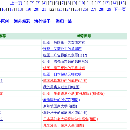
上一页
[
1
] [
2
] [
3
] [
4
] [
5
] [
6
] [
7
] [
8
] [
9
] [
10
] [
11
] [
12
] [
13
] [
14
] [
15
]
[
16
] [
17
] [
18
] [
19
] [
20
] [
21
] [22] [
23
] [
24
] [
25
] [
26
] [
27
] [
28
] [
29
]
下一页
外原创
海外精彩
海外游子
海归一族
推荐
精彩回顾
·
组图：韩国第一美女兼才女
·
连载：艾薇公主的异国恋
·
组图：广告界的九宗罪(1)
(2)
·
组图：漂亮而精致的韩国MM
·
组图：看了想吃的手机挂链
·
组图：日本超级无聊发明
？
·
韩国地铁车厢内的疯狂(组图)
·
我的男房东过生日(组图)
文
·
组图：生命遭遇不测(饱死鬼版)
(租碟版)
·
看看国外的“乞丐”(组图)
·
新加坡国家大学(组图)
览
·
海外坛子的家庭照相簿(组图)
？
·
日本某知名大学恐怖学生宿舍(组图)
·
几米漫画：疲惫人生(组图)