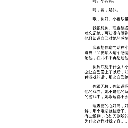
嗨。小容说。
嗨，容，是我。
哦，你好。小容尽量
我很想你。理查德说着
着忘记她，可却没有做
他只知道自己对她的感
我很想你这句话在小容
道自己又要陷入这个感
记他，在几乎不再想起
你到底想干什么！小容
么让自己爱上了以后，
种游戏的话，那么自己
你很无聊，你知道吗？
他的戏弄。她不是他的
的游戏中，她永远都不
理查德的心好痛，好痛
解，那个电话就挂断了
有些模糊，心如刀割般
为什么这样对我？容…