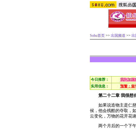
Sohu首页
>>
出国频道
>>
出
今日推荐：
我到加国
实用信息：
预警：留
第二十二章 我很想
如果说造物主是仁慈的
候，他会残酷的夺取，
云变化，万物的花开花
两个月后的一个下午，