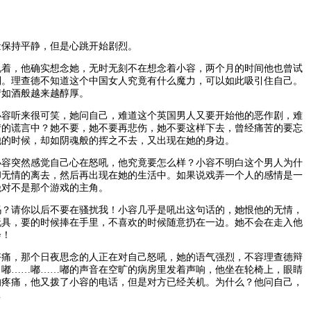
保持平静，但是心跳开始剧烈。
，他确实想念她，无时无刻不在想念着小容，两个月的时间他也曾试
到。理查德不知道这个中国女人究竟有什么魔力，可以如此吸引住自己。
情如酒般越来越醇厚。
听来很可笑，她问自己，难道这个英国男人又要开始他的恶作剧，难
情的谎言中？她不要，她不要再悲伤，她不要这样下去，曾经痛苦的要忘
他的时候，却如阴魂般的挥之不去，又出现在她的身边。
突然感觉自己心在怒吼，他究竟要怎么样？小容不明白这个男人为什
却无情的离去，然后再出现在她的生活中。如果说戏弄一个人的感情是一
绝对不是那个游戏的主角。
请你以后不要在骚扰我！小容几乎是吼出这句话的，她恨他的无情，
玩具，要的时候捧在手里，不喜欢的时候随意扔在一边。她不会在走入他
会！
，那个日夜思念的人正在对自己怒吼，她的语气强烈，不容理查德辩
。嘟……嘟……嘟的声音在空旷的病房里发着声响，他坐在轮椅上，眼睛
的疼痛，他又拨了小容的电话，但是对方已经关机。为什么？他问自己，
…