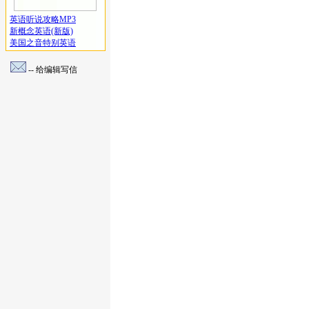
英语听说攻略MP3
新概念英语(新版)
美国之音特别英语
-- 给编辑写信