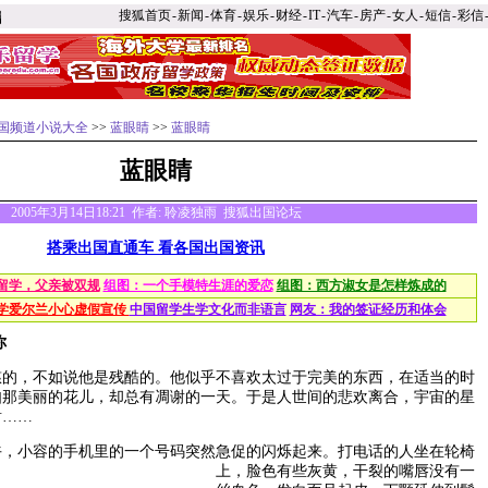
搜狐首页
-
新闻
-
体育
-
娱乐
-
财经
-
IT
-
汽车
-
房产
-
女人
-
短信
-
彩信
国频道小说大全
>>
蓝眼睛
>>
蓝眼睛
蓝眼睛
2005年3月14日18:21 作者: 聆凌独雨 搜狐出国论坛
搭乘出国直通车 看各国出国资讯
留学，父亲被双规
组图：一个手模特生涯的爱恋
组图：西方淑女是怎样炼成的
学爱尔兰小心虚假宣传
中国留学生学文化而非语言
网友：我的签证经历和体会
你
，不如说他是残酷的。他似乎不喜欢太过于完美的东西，在适当的时
如那美丽的花儿，却总有凋谢的一天。于是人世间的悲欢离合，宇宙的星
谢……
小容的手机里的一个号码突然急促的闪烁起来。
打电话的人坐在轮椅
上，脸色有些灰黄，干裂的嘴唇没有一