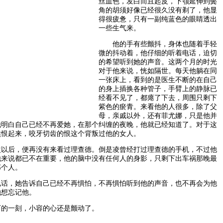
丝血色，发白而且起皮，下颚延伸到鬓
角的胡须好像已经很久没有剃了，他显
得很疲惫，只有一副纯蓝色的眼睛透出
一些生气来。
他的手有些颤抖，身体也随着手轻
微的抖动着，他仔细的听着电话，迫切
的希望听到她的声音。这两个月的时光
对于他来说，恍如隔世。每天他躺在同
一张床上，看到的是医生不断的在自己
的身上插换各种管子，手臂上的静脉已
经看不见了，都瘪了下去，周围只剩下
紫色的瘀青。来看他的人很多，除了父
母，亲戚以外，还有菲尤娜，只是他并
他明白自己已经不再爱她，在那个纠缠的夜晚，他就已经知道了。对于这
然恨起来，咬牙切齿的恨这个背叛过他的女人。
后，便再没有来看过理查德。倒是凌曾经打过理查德的手机，不过他
他来说都已不在重要，他的脑中没有任何人的身影，只剩下出车祸那晚最
那个人。
，她告诉自己已经不再惧怕，不再惧怕听到他的声音，也不再会为他
她想忘记他。
的一刻，小容的心还是颤动了。