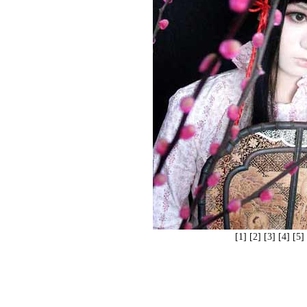
[1] [
2
] [
3
] [
4
] [
5
]