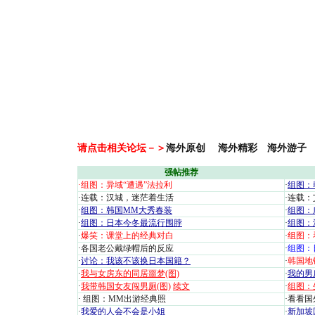
请点击相关论坛－＞
海外原创
海外精彩
海外游子
强帖推荐
·
组图：异域“遭遇”法拉利
·
组图：
·
连载：汉城，迷茫着生活
·
连载：
·
组图：韩国MM大秀春装
·
组图：
·
组图：日本今冬最流行围脖
·
组图：
·
爆笑：课堂上的经典对白
·
组图：
·
各国老公戴绿帽后的反应
·
组图：
·
讨论：我该不该换日本国籍？
·
韩国地
·
我与女房东的同居噩梦(图)
·
我的男
·
我带韩国女友闯男厕(图)
续文
·
组图：
·
组图：MM出游经典照
·
看看国外
·
我爱的人会不会是小姐
·
新加坡