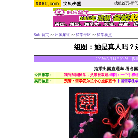
搜狐首页
-
新
Sohu首页
>>
出国频道
>>
留学专区
>>
留学看点
组图：她是真人吗？
2005年3月14日09:56 
搭乘出国直通车 看各
今日推荐：
我到加国留学，父亲被双规
组图：一个手模
实用信息：
预警：留学爱尔兰小心虚假宣传
中国留学生