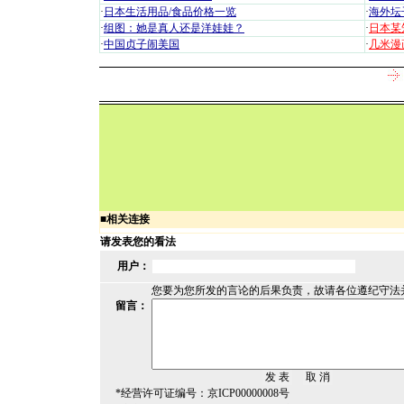
·
日本生活用品/食品价格一览
·
海外坛
·
组图：她是真人还是洋娃娃？
·
日本某
·
中国贞子闹美国
·
几米漫
■
相关连接
请发表您的看法
用户：
您要为您所发的言论的后果负责，故请各位遵纪守法
留言：
*经营许可证编号：京ICP00000008号