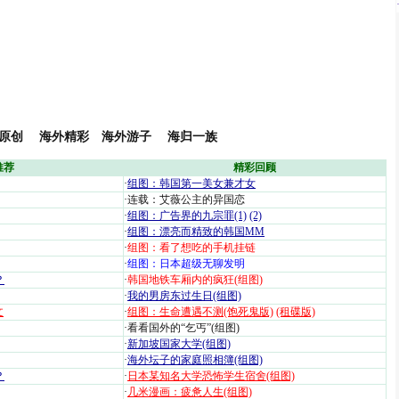
原创
海外精彩
海外游子
海归一族
推荐
精彩回顾
·
组图：韩国第一美女兼才女
·
连载：艾薇公主的异国恋
·
组图：广告界的九宗罪(1)
(2)
·
组图：漂亮而精致的韩国MM
·
组图：看了想吃的手机挂链
·
组图：日本超级无聊发明
？
·
韩国地铁车厢内的疯狂(组图)
·
我的男房东过生日(组图)
文
·
组图：生命遭遇不测(饱死鬼版)
(租碟版)
·
看看国外的“乞丐”(组图)
·
新加坡国家大学(组图)
·
海外坛子的家庭照相簿(组图)
？
·
日本某知名大学恐怖学生宿舍(组图)
·
几米漫画：疲惫人生(组图)