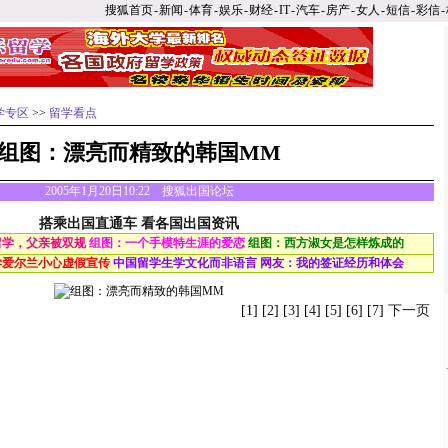
搜狐首页
-
新闻
-
体育
-
娱乐
-
财经
-
IT
-
汽车
-
房产
-
女人
-
短信
-
彩信
-
学专区
>>
留学看点
组图：漂亮而精致的韩国MM
2005年1月20日10:22 搜狐出国论坛
搭乘出国直通车 看各国出国资讯
留学，父亲被双规
组图：一个手模特生涯的爱恋
组图：西方淑女是怎样炼成的
学爱尔兰小心虚假宣传
中国留学生学文化而非语言
网友：我的签证经历和体会
[1] [
2
] [
3
] [
4
] [
5
] [
6
] [
7
]
下一页