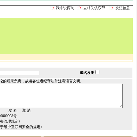
我来说两句
去相关俱乐部
发短信息
匿名发出
论的后果负责，故请各位遵纪守法并注意语言文明。
000008号
服务管理规定》
关于维护互联网安全的规定》