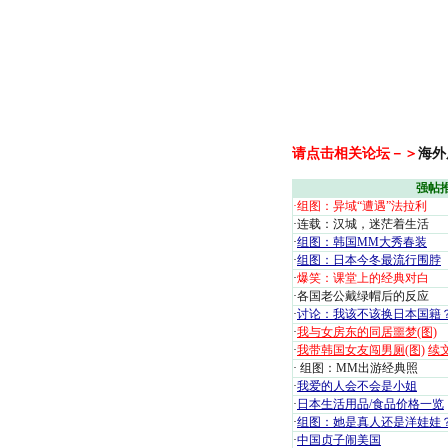
请点击相关论坛－＞
海外
强帖
·
组图：异域“遭遇”法拉利
·
连载：汉城，迷茫着生活
·
组图：韩国MM大秀春装
·
组图：日本今冬最流行围脖
·
爆笑：课堂上的经典对白
·
各国老公戴绿帽后的反应
·
讨论：我该不该换日本国籍
·
我与女房东的同居噩梦(图)
·
我带韩国女友闯男厕(图)
续
·
组图：MM出游经典照
·
我爱的人会不会是小姐
·
日本生活用品/食品价格一览
·
组图：她是真人还是洋娃娃
·
中国贞子闹美国