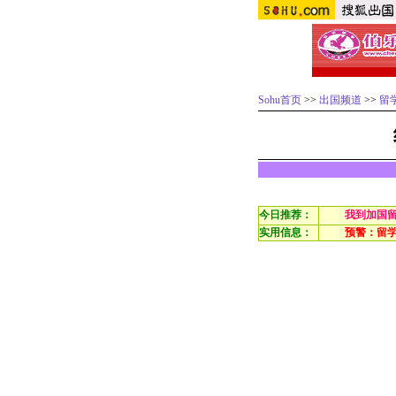
Sohu首页
>>
出国频道
>>
留
今日推荐：
我到加国
实用信息：
预警：留