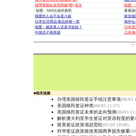
·
我带韩国女友闯男厕(图)
续文
·
组图：
·
组图：MM出游经典照
·
看看国外
·
我爱的人会不会是小姐
·
新加坡
·
日本生活用品/食品价格一览
·
海外坛
·
组图：她是真人还是洋娃娃？
·
日本某
·
中国贞子闹美国
·
几米漫
■
相关连接
办理美国移民签证手续注意事项
(06/03 
美国移民签证种类
(06/03 11:37)
美国移民签证未来的走向预测
(06/03 11
解析澳大利亚学生签证对英语程度的要
留美签证政策渐趋宽松
(05/20 18:08)
对华签证政策致使美国商界损失惨重
(09