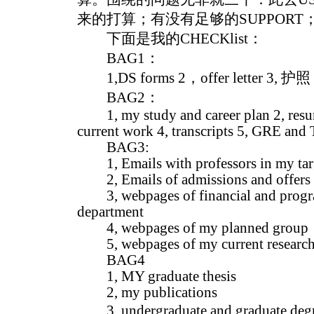
来的打算；有没有足够的SUPPORT
下面是我的CHECKlist：
BAG1：
1,DS forms 2，offer letter 3, 护照 4
BAG2：
1, my study and career plan 2, resum
current work 4, transcripts 5, GRE an
BAG3:
1, Emails with professors in my tar
2, Emails of admissions and offers f
3, webpages of financial and progra
department
4, webpages of my planned group
5, webpages of my current research
BAG4
1, MY graduate thesis
2, my publications
3, undergraduate and graduate d