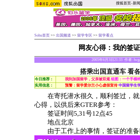
搜狐首页
-
新
Sohu首页
>>
出国频道
>>
留学专区
>>
留学看点
网友心得：我的签
2005年6月3日21:33 作者: l
搭乘出国直通车 看
今日推荐：
我到加国留学，父亲被双规
组图：一个手模
实用信息：
预警：留学爱尔兰小心虚假宣传
中国留学生
在寄托潜水很久，顺利签过，就
心得，以供后来GTER参考：
签证时间5,31号12点45
地点北京
由于工作上的事情，签证的准备时