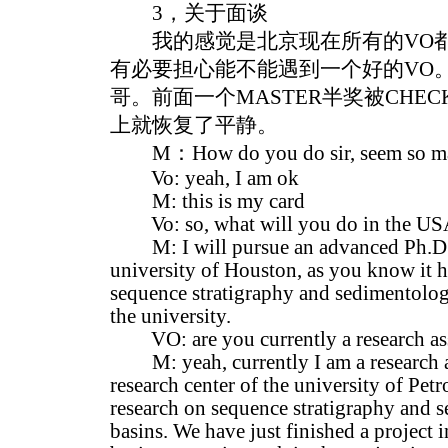
3，关于面谈
我的感觉是北京现在所有的VO都比
有必要担心能不能遇到一个好的VO
哥。前面一个MASTER半奖被CHECK
上就恢复了平静。
M：How do you do sir, seem so ma
Vo: yeah, I am ok
M: this is my card
Vo: so, what will you do in the US
M: I will pursue an advanced Ph.D st
university of Houston, as you know it 
sequence stratigraphy and sedimentolog
the university.
VO: are you currently a research as
M: yeah, currently I am a research as
research center of the university of Pe
research on sequence stratigraphy and 
basins. We have just finished a project 