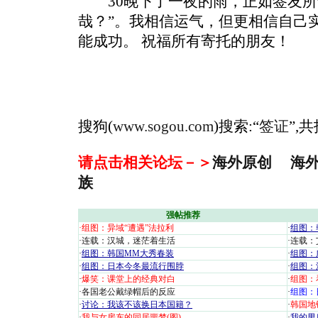
30晚下了一夜的雨，正如签友所
哉？”。我相信运气，但更相信自己
能成功。 祝福所有寄托的朋友！
搜狗(
www.sogou.com
)搜索:“
签证
”,
请点击相关论坛－＞
海外原创
海
族
强帖推荐
·
组图：异域“遭遇”法拉利
·
组图：
·
连载：汉城，迷茫着生活
·
连载：
·
组图：韩国MM大秀春装
·
组图：
·
组图：日本今冬最流行围脖
·
组图：
·
爆笑：课堂上的经典对白
·
组图：
·
各国老公戴绿帽后的反应
·
组图：
·
讨论：我该不该换日本国籍？
·
韩国地
·
我与女房东的同居噩梦(图)
·
我的男