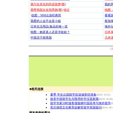
·
我与女房东的同居噩梦(图)
·
我的男
·
我带韩国女友闯男厕(图)
续文
·
组图：
·
组图：MM出游经典照
·
看看国
·
我爱的人会不会是小姐
·
新加坡
·
日本生活用品/食品价格一览
·
海外坛
·
组图：她是真人还是洋娃娃？
·
日本
·
中国贞子闹美国
·
几米漫
■
相关连接
夏季 学生出国留学应该做那些准备
(06/01 19:31)
旅美中国留学生斥限用科学仪器新规
(06/01 18:40)
留学专家16时做客搜狐聊中国高考与海外留学
(0
英总领馆文化教育处解答留学英国疑问
(06/01 09:
请发表您的看法