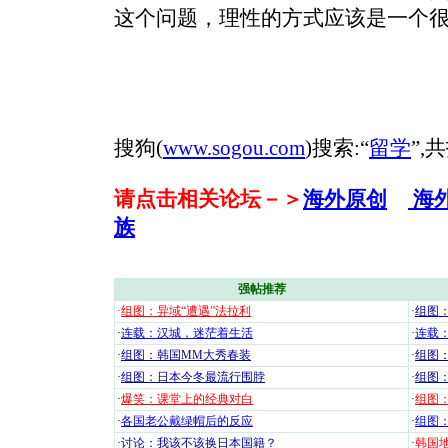
这个问题，理性的方式应该是一个
搜狗(
www.sogou.com
)搜索:“
留学
”,
请点击相关论坛－＞
海外原创
海
族
强帖推荐
·
组图：异域“遭遇”法拉利
·
组图
·
连载：汉城，迷茫着生活
·
连载
·
组图：韩国MM大秀春装
·
组图：
·
组图：日本今冬最流行围脖
·
组图
·
爆笑：课堂上的经典对白
·
组图
·
各国老公戴绿帽后的反应
·
组图
·
讨论：我该不该换日本国籍？
·
韩国地