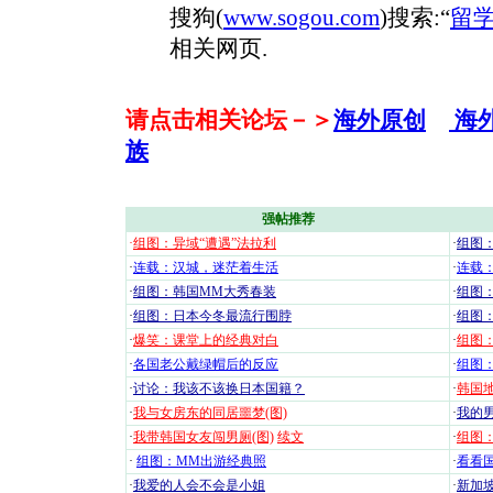
搜狗(
www.sogou.com
)搜索:“
留
相关网页.
请点击相关论坛－＞
海外原创
海
族
强帖推荐
·
组图：异域“遭遇”法拉利
·
组图
·
连载：汉城，迷茫着生活
·
连载
·
组图：韩国MM大秀春装
·
组图：
·
组图：日本今冬最流行围脖
·
组图
·
爆笑：课堂上的经典对白
·
组图
·
各国老公戴绿帽后的反应
·
组图
·
讨论：我该不该换日本国籍？
·
韩国地
·
我与女房东的同居噩梦(图)
·
我的男
·
我带韩国女友闯男厕(图)
续文
·
组图：
·
组图：MM出游经典照
·
看看国
·
我爱的人会不会是小姐
·
新加坡