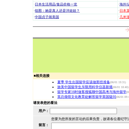
·
日本生活用品/食品价格一览
·
海外坛
·
组图：她是真人还是洋娃娃？
·
日本
·
中国贞子闹美国
·
几米漫
■
相关连接
夏季 学生出国留学应该做那些准备
(06/01 19:31)
旅美中国留学生斥限用科学仪器新规
(06/01 18:40)
留学专家16时做客搜狐聊中国高考与海外留学
(0
英总领馆文化教育处解答留学英国疑问
(06/01 09:
请发表您的看法
用户：
您要为您所发的言论的后果负责，故请各位遵纪守
留言：