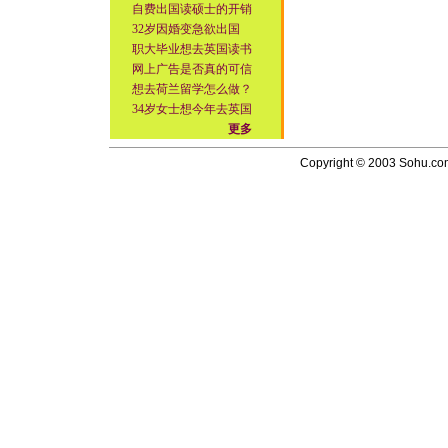
自费出国读硕士的开销
32岁因婚变急欲出国
职大毕业想去英国读书
网上广告是否真的可信
想去荷兰留学怎么做？
34岁女士想今年去英国
更多
Copyright © 2003 Sohu.com I