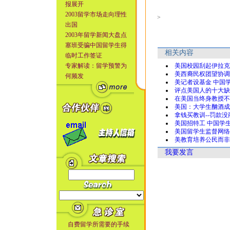
报展开
2003留学市场走向理性
>
出国
2003年留学新闻大盘点
塞班受骗中国留学生得
相关内容
临时工作签证
专家解读：留学预警为
美国校园刮起伊拉克
美西裔民权团望协调
何频发
美记者设基金 中国
评点美国人的十大缺
在美国当终身教授不
美国：大学生酗酒成
拿钱买教训--罚款没
美国招特工 中国学
美国留学生监督网络
美教育培养公民而非
我要发言
自费留学所需要的手续