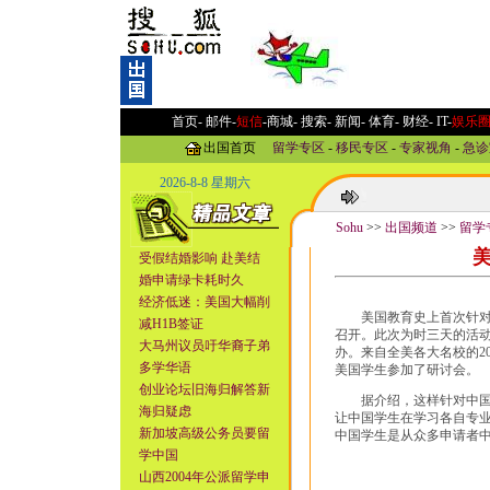
首页-
邮件
-
短信
-
商城
-
搜索
-
新闻
-
体育
-
财经
-
IT
-
娱乐
出国首页
留学专区
-
移民专区
-
专家视角
-
急诊
2026-8-8 星期六
Sohu
>>
出国频道
>>
留学
受假结婚影响 赴美结
婚申请绿卡耗时久
经济低迷：美国大幅削
美国教育史上首次针对中
减H1B签证
召开。此次为时三天的活
大马州议员吁华裔子弟
办。来自全美各大名校的2
多学华语
美国学生参加了研讨会。
创业论坛旧海归解答新
据介绍，这样针对中国学
海归疑虑
让中国学生在学习各自专
新加坡高级公务员要留
中国学生是从众多申请者
学中国
山西2004年公派留学申