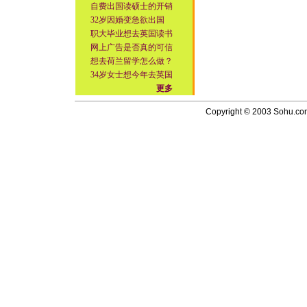
自费出国读硕士的开销
32岁因婚变急欲出国
职大毕业想去英国读书
网上广告是否真的可信
想去荷兰留学怎么做？
34岁女士想今年去英国
更多
Copyright © 2003 Sohu.com I