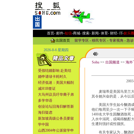
首页-
邮件
-
短信
-
商城
-
搜索
-
新闻
-
体育
-
财经
-
IT
-
娱乐
出国首页
留学专区
-
移民专区
-
专家视角
-
急诊
2026-8-6 星期四
Sohu
>>
出国频道
>>
海外
受假结婚影响 赴美结
婚申请绿卡耗时久
200
经济低迷：美国大幅削
减H1B签证
麦瑞蒂是美国马里兰大学
大马州议员吁华裔子弟
其令她兴奋的是，从今以
多学华语
美国大学生如今酗酒成风
创业论坛旧海归解答新
他们每周至少一次一下子
海归疑虑
1400名大学生因酗酒致死
新加坡高级公务员要留
入水中溺死，或喝得酩酊大
生遭到强奸或性骚扰。
学中国
山西2004年公派留学申
有关专家认为，酗酒的原