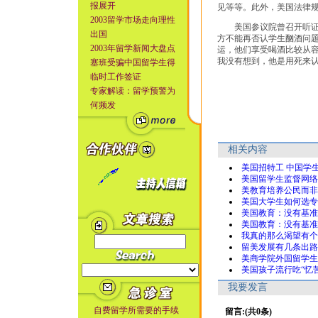
报展开
见等等。此外，美国法律规
2003留学市场走向理性
美国参议院曾召开听证会
出国
方不能再否认学生酗酒问
2003年留学新闻大盘点
运，他们享受喝酒比较从
我没有想到，他是用死来
塞班受骗中国留学生得
临时工作签证
专家解读：留学预警为
何频发
相关内容
美国招特工 中国学
美国留学生监督网络
美教育培养公民而非
美国大学生如何选专
美国教育：没有基准
美国教育：没有基准
我真的那么渴望有个
留美发展有几条出路
美商学院外国留学生
美国孩子流行吃“忆
我要发言
自费留学所需要的手续
留言:(共0条)