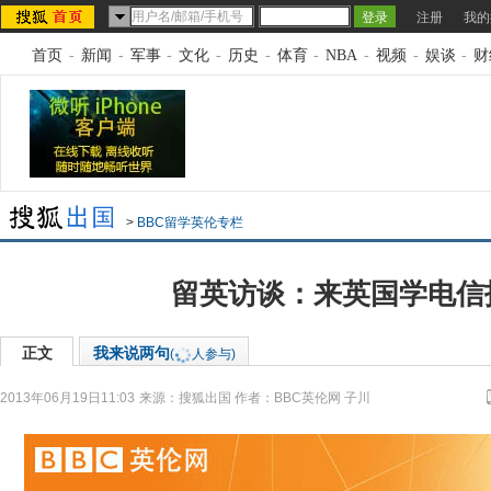
注册
我的
首页
-
新闻
-
军事
-
文化
-
历史
-
体育
-
NBA
-
视频
-
娱谈
-
财
>
BBC留学英伦专栏
留英访谈：来英国学电信
正文
我来说两句
(
人参与)
2013年06月19日11:03
来源：
搜狐出国
作者：BBC英伦网 子川