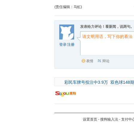
(责任编辑：马虹)
发表给力评论！看新闻，说两句。
登录
/
注册
表情
辩论
彩民车牌号投注中3.9万
双色球148期
设置首页
-
搜狗输入法
-
支付中