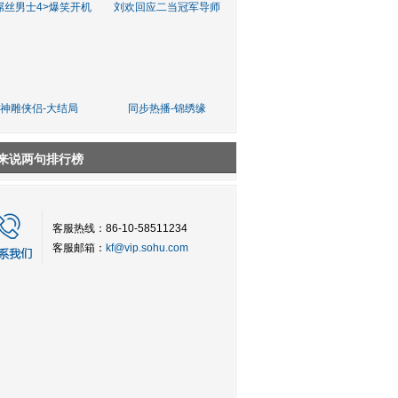
屌丝男士4>爆笑开机
刘欢回应二当冠军导师
神雕侠侣-大结局
同步热播-锦绣缘
来说两句排行榜
客服热线：86-10-58511234
客服邮箱：
kf@vip.sohu.com