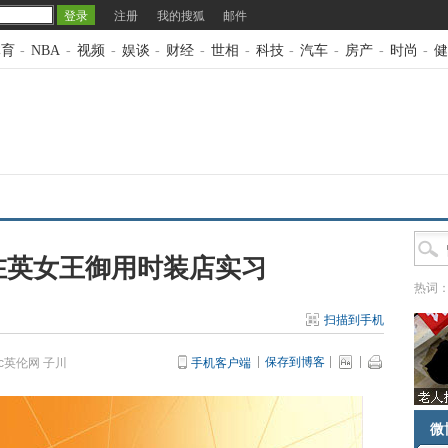
注册
我的搜狐
邮件
体育
-
NBA
-
视频
-
娱谈
-
财经
-
世相
-
科技
-
汽车
-
房产
-
时尚
-
健
在英女王御用时装店实习
热词
扫描到手机
保存到博客
c英伦网 子川
手机客户端
微