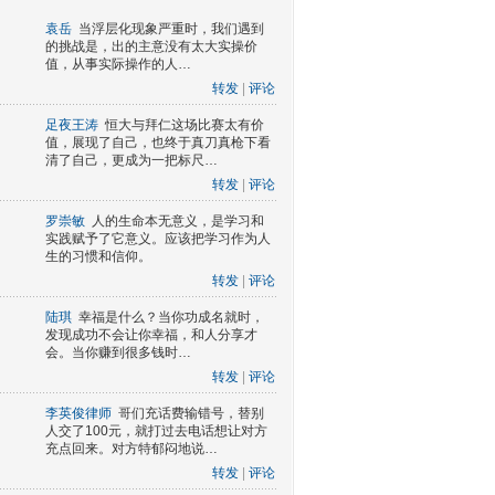
袁岳
当浮层化现象严重时，我们遇到
的挑战是，出的主意没有太大实操价
值，从事实际操作的人…
转发
|
评论
足夜王涛
恒大与拜仁这场比赛太有价
值，展现了自己，也终于真刀真枪下看
清了自己，更成为一把标尺…
转发
|
评论
罗崇敏
人的生命本无意义，是学习和
实践赋予了它意义。应该把学习作为人
生的习惯和信仰。
转发
|
评论
陆琪
幸福是什么？当你功成名就时，
发现成功不会让你幸福，和人分享才
会。当你赚到很多钱时…
转发
|
评论
李英俊律师
哥们充话费输错号，替别
人交了100元，就打过去电话想让对方
充点回来。对方特郁闷地说…
转发
|
评论