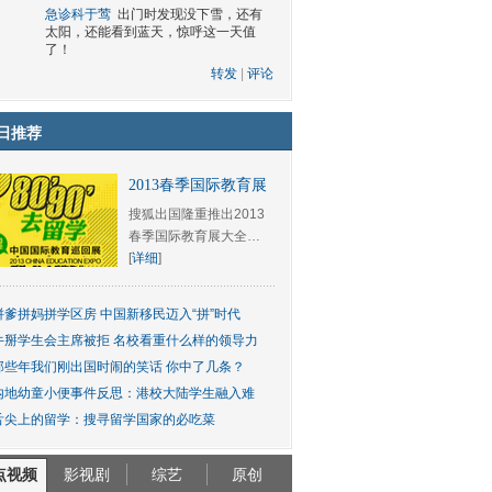
急诊科于莺
出门时发现没下雪，还有
太阳，还能看到蓝天，惊呼这一天值
了！
转发
|
评论
日推荐
2013春季国际教育展
搜狐出国隆重推出2013
春季国际教育展大全…
[
详细
]
拼爹拼妈拼学区房 中国新移民迈入“拼”时代
牛掰学生会主席被拒 名校看重什么样的领导力
那些年我们刚出国时闹的笑话 你中了几条？
内地幼童小便事件反思：港校大陆学生融入难
舌尖上的留学：搜寻留学国家的必吃菜
点视频
影视剧
综艺
原创