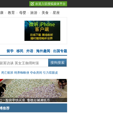
欢迎入驻搜狐媒体平台
康
-
教育
-
母婴
-
旅游
-
美食
-
星座
留学
|
移民
|
外语
|
海外趣闻
|
出国专题
：
死亡航班
饲养蜘蛛侠
夺命房间
引力双眼皮
博推荐