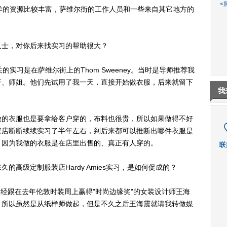
<
学的资源比较丰富，萨维尔街的工作人员和一些来自其它地方的
士，对你后来找实习的帮助很大？
实习是在萨维尔街上的Thom Sweeney。当时是导师推荐我
哥、师姐。他们先试用了我一天，直接开始做衣服，后来就留下
我
的衣服也是要拿给客户穿的，布料也很贵，所以如果做得不好
家店断断续续实习了半年左右，到后来都可以推断出哪件衣服是
，因为我做的衣服是在店里出售的、真正有人穿的。
级定制服装店Hardy Amies实习，是如何促成的？
前为曾经跟在去年伦敦时装周上赢得"时尚边缘奖"的女装设计师王海
，所以虽然是从纸样师做起，但是不久之后王海震就请我转做媒