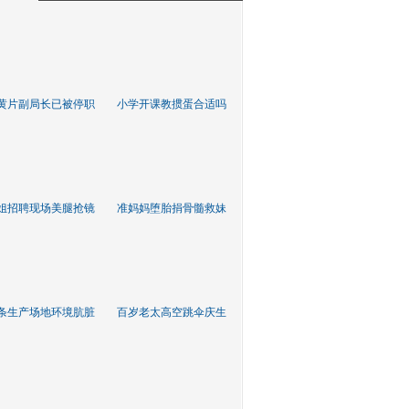
黄片副局长已被停职
小学开课教掼蛋合适吗
姐招聘现场美腿抢镜
准妈妈堕胎捐骨髓救妹
条生产场地环境肮脏
百岁老太高空跳伞庆生