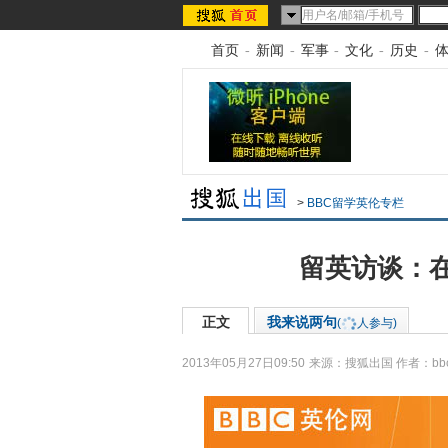
首页
-
新闻
-
军事
-
文化
-
历史
-
>
BBC留学英伦专栏
留英访谈：
正文
我来说两句
(
人参与)
2013年05月27日09:50
来源：
搜狐出国
作者：bb