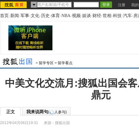
注册
我的
首页
-
新闻
-
军事
-
文化
-
历史
-
体育
-
NBA
-
视频
-
娱谈
-
财经
-
世相
-
科技
-
汽车
-
房
>
留学专区
>
留学看点
中美文化交流月:搜狐出国会
鼎元
正文
我来说两句
(
人参与)
2012年04月06日19:31
来源：
搜狐出国