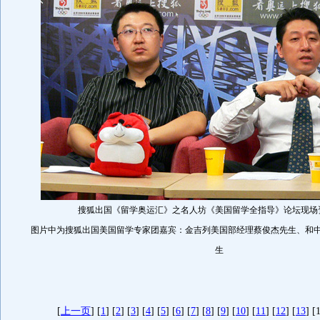
搜狐出国《留学奥运汇》之名人坊《美国留学全指导》论坛现场
图片中为搜狐出国美国留学专家团嘉宾：金吉列美国部经理蔡俊杰先生、和
生
[
上一页
] [
1
] [
2
] [
3
] [
4
] [
5
] [
6
] [
7
] [
8
] [
9
] [
10
] [
11
] [
12
] [
13
] [