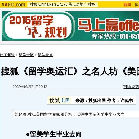
搜狐
ChinaRen
17173
焦点房地产
搜狗
新闻
-
体
出国频道
>
留学专区
>
留学看点
搜狐《留学奥运汇》之名人坊《美
2008年08月21日20:13
[
我来说两
来源：搜狐出国 作者：许晓书
●留美学生毕业去向