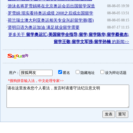
·
游泳名将罗雪娟将在北京奥运会后出国留学深造
08-08-05 19:59
·
罗雪娟:现实看待奥运成绩 2008之后或出国留学
08-08-05 13:51
·
荷兰瑞士澳大利亚奥运相关专业兴起留学潮(图)
08-08-05 08:15
·
贤明日语为奥运加油 满足就业留学需要
08-07-17 11:15
更多关于
留学奥运汇;美国留学全指导;留学;留学陈华;留学蔡俊杰;
留学王敬;留学文军强;留学孙楠
的新闻>>
用户：
匿名
隐藏地址
设为辩论话题
*搜狗拼音输入法，中文处理专家>>