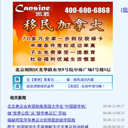
[
我
相关新闻
·
北京奥运会有望助推美国大学生"中国留学热"
08-08-22 09:17
·
做"世界公民"从"留学奥运汇"开始
08-08-14 09:53
·
揭秘邓亚萍等奥运火炬明星的留学院校
08-08-12 11:18
·
图文:外国留学生手举旗帜为北京奥运加油助威
08-08-06 09:11