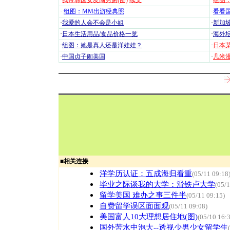
·
我带韩国女友闯男厕(图)
续文
·
组图：
·
组图：MM出游经典照
·
看看国
·
我爱的人会不会是小姐
·
新加坡
·
日本生活用品/食品价格一览
·
海外坛
·
组图：她是真人还是洋娃娃？
·
日本
·
中国贞子闹美国
·
几米漫
■
相关连接
洋学历认证：五成海归看重
(05/11 09:18
毕业之际谈我的大学：滑铁卢大学
(05/1
留学美国 难办之事三件半
(05/11 09:15)
自费留学误区面面观
(05/11 09:08)
美国富人10大理想居住地(图)
(05/10 16:
国外苦水中泡大--透视少男少女留学生