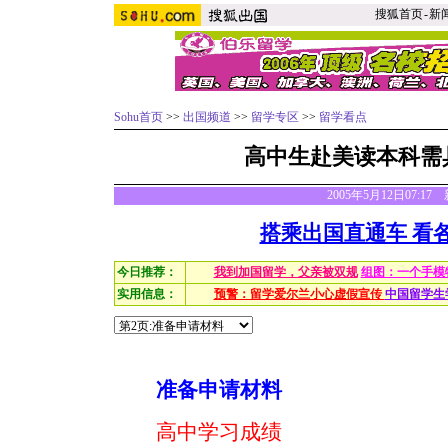
搜狐首页
-
新
Sohu首页
>>
出国频道
>>
留学专区
>>
留学看点
高中生赴美读本科需
2005年5月12日07:1
搭乘出国直通车 看
今日推荐：
我到加国留学，父亲被双规
组图：一个手模
实用信息：
预警：留学爱尔兰小心虚假宣传
中国留学生
准备申请材料
高中学习成绩