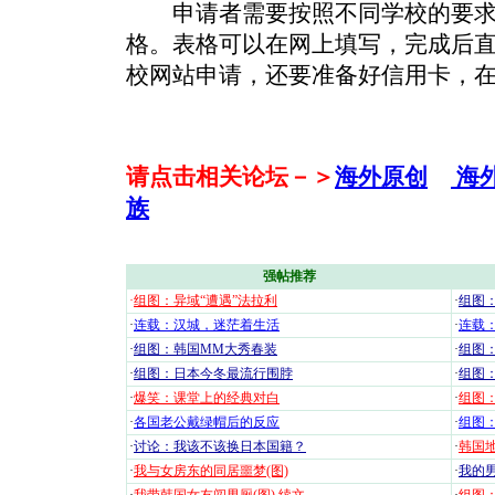
申请者需要按照不同学校的要求
格。表格可以在网上填写，完成后
校网站申请，还要准备好信用卡，
请点击相关论坛－＞
海外原创
海
族
强帖推荐
·
组图：异域“遭遇”法拉利
·
组图
·
连载：汉城，迷茫着生活
·
连载
·
组图：韩国MM大秀春装
·
组图：
·
组图：日本今冬最流行围脖
·
组图
·
爆笑：课堂上的经典对白
·
组图
·
各国老公戴绿帽后的反应
·
组图
·
讨论：我该不该换日本国籍？
·
韩国地
·
我与女房东的同居噩梦(图)
·
我的男