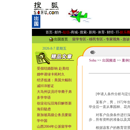
首页-
邮件
-
短信
-
商城
-
搜索
-
新闻
-
体育
-
财经
-
IT
-
娱乐
出国首页
留学专区
-
移民专区
-
专家视角
-
急诊
2026-8-7 星期五
Sohu
>>
出国频道
>>
案例
受假结婚影响 赴美结
婚申请绿卡耗时久
经济低迷：美国大幅削
减H1B签证
大马州议员吁华裔子弟
[申请人条件分析与定位
多学华语
某客户，男，1972年生
创业论坛旧海归解答新
毕业后一直从事园林、花
海归疑虑
新加坡高级公务员要留
对客户自身条件进行深入
步，所有资料的准备以及
学中国
山西2004年公派留学申
根据该客户的教育背景和