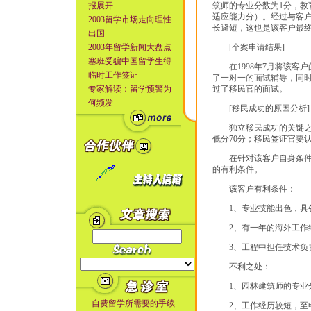
报展开
筑师的专业分数为1分，教
适应能力分）。经过与客
2003留学市场走向理性
长避短，这也是该客户最
出国
2003年留学新闻大盘点
[个案申请结果]
塞班受骗中国留学生得
在1998年7月将该客
临时工作签证
了一对一的面试辅导，同时
专家解读：留学预警为
过了移民官的面试。
何频发
[移民成功的原因分析]
独立移民成功的关键之处
低分70分；移民签证官要
在针对该客户自身条件进
的有利条件。
该客户有利条件：
1、专业技能出色，具备
2、有一年的海外工作经
3、工程中担任技术负责
不利之处：
1、园林建筑师的专业分
自费留学所需要的手续
2、工作经历较短，至申