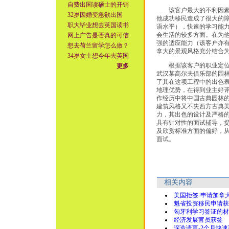
自费出国读硕士的开销
该客户最大的不利因素是
32岁因婚变急欲出国
他成功移民造成了很大的
职大毕业想去英国读书
语水平），快速的学习能
会生活的较多方面。在为
网上广告是否真的可信
强的适应能力（该客户亦
想去荷兰留学怎么做？
拿大的景观风格充分结合
34岁女士想今年去英国
根据该客户的职业定位，
更多
武汉某高尔夫俱乐部的园
了其在这项工程中的出色
地理优势，在得到业主好
作经历中将中国古典园林
建筑风格又不失西方古典
力，其出色的设计及严格
具有针对性的面试辅导，
及欣赏标准方面的偏好，
面试。
相关内容
美国拒签-申请加拿
魁省投资移民申请获
匈牙利学习签证的材
经济发展官员获签
深造语言-2个月快