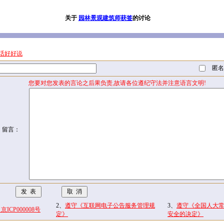
关于
园林景观建筑师获签
的讨论
话好好说
匿名
您要对您发表的言论之后果负责,故请各位遵纪守法并注意语言文明!
留言：
2、
遵守《互联网电子公告服务管理规
3、
遵守《全国人大
CP000008号
定》
安全的决定》