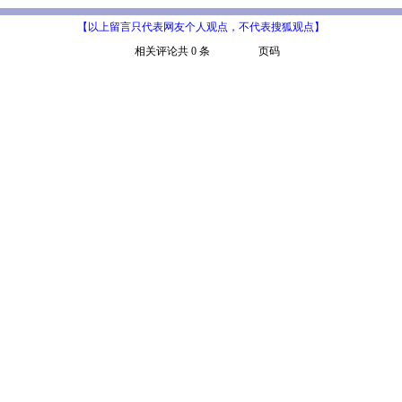
【以上留言只代表网友个人观点，不代表搜狐观点】
相关评论共 0 条
页码