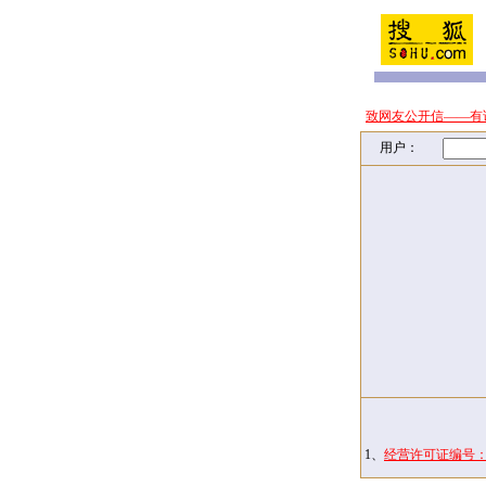
致网友公开信——有
用户：
1、
经营许可证编号：京I